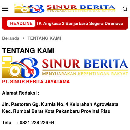
Loncat
Menu
ke
Mobile
konten
Direnovasi
HEADLINE
Kapolres Sambas Silaturahmi ke Keraton Alw
Beranda
TENTANG KAMI
TENTANG KAMI
PT. SINUR BERITA JAYATAMA
Alamat Redaksi :
Jln. Pastoran Gg. Kurnia No. 4 Kelurahan Agrowisata
Kec. Rumbai Barat Kota Pekanbaru Provinsi Riau
Telp : 0821 228 226 64