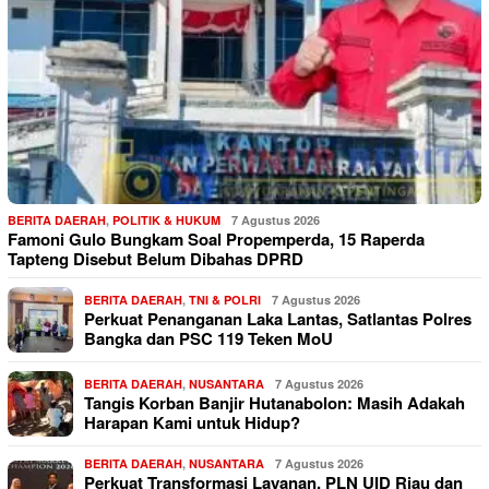
BERITA DAERAH
,
POLITIK & HUKUM
7 Agustus 2026
Famoni Gulo Bungkam Soal Propemperda, 15 Raperda
Tapteng Disebut Belum Dibahas DPRD
BERITA DAERAH
,
TNI & POLRI
7 Agustus 2026
Perkuat Penanganan Laka Lantas, Satlantas Polres
Bangka dan PSC 119 Teken MoU
BERITA DAERAH
,
NUSANTARA
7 Agustus 2026
Tangis Korban Banjir Hutanabolon: Masih Adakah
Harapan Kami untuk Hidup?
BERITA DAERAH
,
NUSANTARA
7 Agustus 2026
Perkuat Transformasi Layanan, PLN UID Riau dan