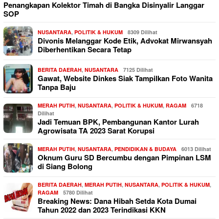
Penangkapan Kolektor Timah di Bangka Disinyalir Langgar
SOP
NUSANTARA
,
POLITIK & HUKUM
8309 Dilihat
Divonis Melanggar Kode Etik, Advokat Mirwansyah
Diberhentikan Secara Tetap
BERITA DAERAH
,
NUSANTARA
7125 Dilihat
Gawat, Website Dinkes Siak Tampilkan Foto Wanita
Tanpa Baju
MERAH PUTIH
,
NUSANTARA
,
POLITIK & HUKUM
,
RAGAM
6718
Dilihat
Jadi Temuan BPK, Pembangunan Kantor Lurah
Agrowisata TA 2023 Sarat Korupsi
MERAH PUTIH
,
NUSANTARA
,
PENDIDIKAN & BUDAYA
6013 Dilihat
Oknum Guru SD Bercumbu dengan Pimpinan LSM
di Siang Bolong
BERITA DAERAH
,
MERAH PUTIH
,
NUSANTARA
,
POLITIK & HUKUM
,
RAGAM
5780 Dilihat
Breaking News: Dana Hibah Setda Kota Dumai
Tahun 2022 dan 2023 Terindikasi KKN