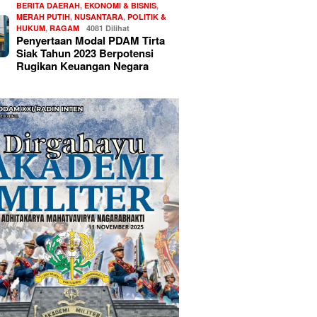
BERITA DAERAH
,
EKONOMI & BISNIS
,
MERAH PUTIH
,
NUSANTARA
,
POLITIK &
HUKUM
,
RAGAM
4081 Dilihat
Penyertaan Modal PDAM Tirta
Siak Tahun 2023 Berpotensi
Rugikan Keuangan Negara