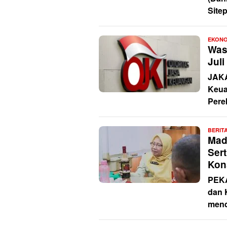
Sitep
EKONO
Was
Juli
JAKA
Keua
Pere
BERIT
Mad
Ser
Kon
PEKA
dan 
mend