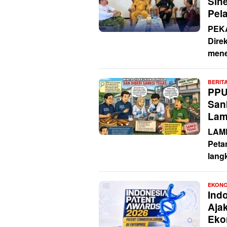
Sin
Pel
PEKA
Dire
mene
BERIT
PPU
Sank
Lam
LAMP
Peta
lang
EKONO
Ind
Aja
Eko