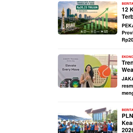
BERIT
12 
Terb
PEKA
Prov
Rp20,
EKONO
Tren
Wea
JAKA
resm
meng
BERIT
PLN
Kea
202