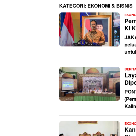
KATEGORI:
EKONOMI & BISNIS
EKONO
Peme
KI 
JAKA
pelu
untu
BERIT
Lay
Dipe
PONT
(Pem
Kali
EKONO
Kan