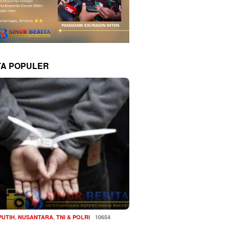
TA POPULER
PUTIH
,
NUSANTARA
,
TNI & POLRI
10654