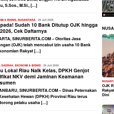
u, S.Sos., M.Si., […]
MI & BISNIS
,
NUSANTARA
Redaksi
29 Juli 2026
pada! Sudah 10 Bank Ditutup OJK hingga
NUSA
 2026, Cek Daftarnya
RTA, SINURBERITA.COM – Otoritas Jasa
ngan (OJK) telah mencabut izin usaha 10 Bank
konomian Rakyat […]
A DAERAH
,
EKONOMI & BISNIS
Redaksi
29 Juli 2026
u Lokal Riau Naik Kelas, DPKH Genjot
tifikat NKV demi Jaminan Keamanan
NUSANT
sumen
OJK Ri
Rakya
NBARU, SINURBERITA.COM – Dinas Peternakan
Dini
Kesehatan Hewan (DPKH) Provinsi Riau terus
orong pelaku usaha […]