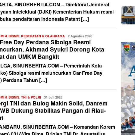
RTA, SINURBERITA.COM – Direktorat Jenderal
yaan Intelektual (DJKI) Kementerian Hukum resmi
uka pendaftaran Indonesia Patent […]
MI & BISNIS
,
KESEHATAN & OLAHRAGA
Redaksi
2 Agustus 2026
 Free Day Perdana Sibolga Resmi
uncurkan, Akhmad Syukri Dorong Kota
at dan UMKM Bangkit
LGA, SINURBERITA.COM – Pemerintah Kota
ko) Sibolga resmi meluncurkan Car Free Day
) Perdana Tahun […]
MI & BISNIS
,
TNI & POLRI
Redaksi
31 Juli 2026
ergi TNI dan Bulog Makin Solid, Danrem
/WB Dukung Stabilitas Pangan di Riau-
ri
ANBARU, SINURBERITA.COM – Komandan Korem
rem) 031/Wira Bima, Brigjen TNI Dr. Agustatius