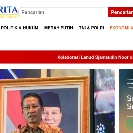
Pencaria
POLITIK & HUKUM
MERAH PUTIH
TNI & POLRI
EKONOMI &
Kolaborasi Lanud Sjamsudin Noor dan BRI, TK Angkasa 2 