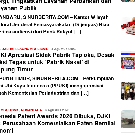
ergi, Tingkatkan Layanan Perbankan dan
ayanan Publik
NBARU, SINURBERITA.COM – Kantor Wilayah
ktorat Jenderal Pemasyarakatan (Ditjenpas) Riau
rima audiensi dari Bank Rakyat […]
A DAERAH
,
EKONOMI & BISNIS
Redaksi
4 Agustus 2026
KI Apresiasi Sidak Pabrik Tapioka, Desak
si Tegas untuk ‘Pabrik Nakal’ di
pung Timur
UNG TIMUR, SINURBERITA.COM – Perkumpulan
ni Ubi Kayu Indonesia (PPUKI) mengapresiasi
kah Kementerian Perindustrian dan […]
MI & BISNIS
,
NUSANTARA
Redaksi
3 Agustus 2026
onesia Patent Awards 2026 Dibuka, DJKI
k Perusahaan Komersialkan Paten Bernilai
nomi