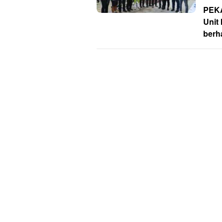
PEKA
Unit
berha