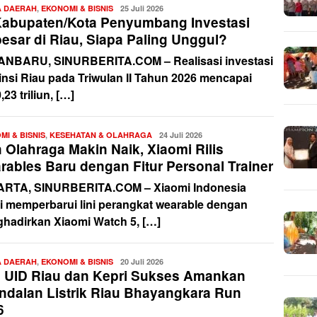
A DAERAH
,
EKONOMI & BISNIS
Redaksi
25 Juli 2026
Kabupaten/Kota Penyumbang Investasi
esar di Riau, Siapa Paling Unggul?
NBARU, SINURBERITA.COM – Realisasi investasi
insi Riau pada Triwulan II Tahun 2026 mencapai
23 triliun, […]
MI & BISNIS
,
KESEHATAN & OLAHRAGA
Redaksi
24 Juli 2026
 Olahraga Makin Naik, Xiaomi Rilis
rables Baru dengan Fitur Personal Trainer
RTA, SINURBERITA.COM – Xiaomi Indonesia
i memperbarui lini perangkat wearable dengan
hadirkan Xiaomi Watch 5, […]
A DAERAH
,
EKONOMI & BISNIS
Redaksi
20 Juli 2026
 UID Riau dan Kepri Sukses Amankan
ndalan Listrik Riau Bhayangkara Run
6