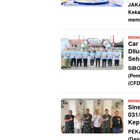
JAKA
Keka
memb
EKONO
Car
Dil
Seh
SIBO
(Pem
(CFD
EKONO
Sin
031
Kep
PEK
(Dan