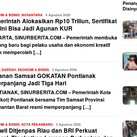
Penang
Disiny
MI & BISNIS
,
NUSANTARA
Redaksi
6 Agustus 2026
rintah Alokasikan Rp10 Triliun, Sertifikat
Kini Bisa Jadi Agunan KUR
RTA, SINURBERITA.COM – Pemerintah membuka
ang baru bagi pelaku usaha dan ekonomi kreatif
k memperoleh […]
A DAERAH
,
EKONOMI & BISNIS
Redaksi
5 Agustus 2026
anan Samsat GOKATAN Pontianak
rpanjang Jadi Tiga Hari
IANAK, SINURBERITA.COM – Pemerintah Kota
kot) Pontianak bersama Tim Samsat Provinsi
mantan Barat resmi memperpanjang […]
MI & BISNIS
,
KOTA PEKANBARU
Redaksi
5 Agustus 2026
wil Ditjenpas Riau dan BRI Perkuat