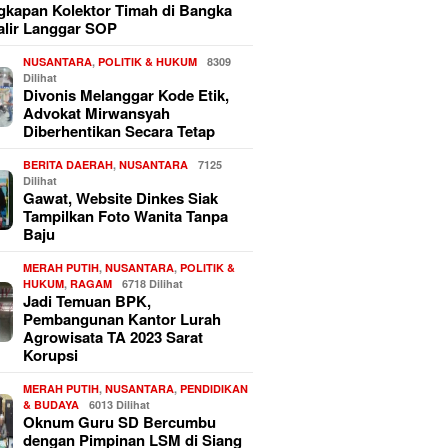
kapan Kolektor Timah di Bangka
alir Langgar SOP
NUSANTARA
,
POLITIK & HUKUM
8309
Dilihat
Divonis Melanggar Kode Etik,
Advokat Mirwansyah
Diberhentikan Secara Tetap
BERITA DAERAH
,
NUSANTARA
7125
Dilihat
Gawat, Website Dinkes Siak
Tampilkan Foto Wanita Tanpa
Baju
MERAH PUTIH
,
NUSANTARA
,
POLITIK &
HUKUM
,
RAGAM
6718 Dilihat
Jadi Temuan BPK,
Pembangunan Kantor Lurah
Agrowisata TA 2023 Sarat
Korupsi
MERAH PUTIH
,
NUSANTARA
,
PENDIDIKAN
& BUDAYA
6013 Dilihat
Oknum Guru SD Bercumbu
dengan Pimpinan LSM di Siang