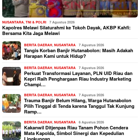
NUSANTARA
,
TNI & POLRI
7 Agustus 2026
Kapolres Melawi Silaturahmi ke Tokoh Dayak, AKBP Kahfi:
Bersama Kita Jaga Melawi
BERITA DAERAH
,
NUSANTARA
7 Agustus 2026
Tangis Korban Banjir Hutanabolon: Masih Adakah
Harapan Kami untuk Hidup?
BERITA DAERAH
,
NUSANTARA
7 Agustus 2026
Perkuat Transformasi Layanan, PLN UID Riau dan
Kepri Raih Penghargaan Riau Industry Marketing
Champi…
BERITA DAERAH
,
NUSANTARA
7 Agustus 2026
Trauma Banjir Belum Hilang, Warga Hutanabolon
Pilih Tinggal di Tenda karena Tanggul Tak Kunjung
Ramp…
BERITA DAERAH
,
NUSANTARA
6 Agustus 2026
Kakanwil Ditjenpas Riau Tanam Pohon Cendera
Mata Kapolda, Simbol Sinergi dan Kepedulian
Lingkungan