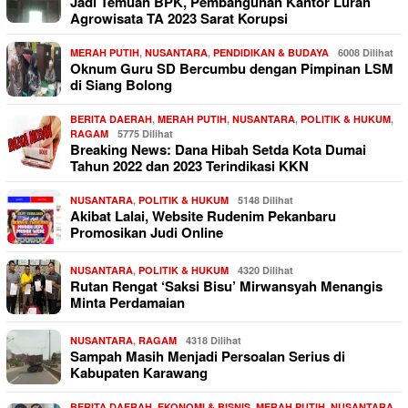
Jadi Temuan BPK, Pembangunan Kantor Lurah
Agrowisata TA 2023 Sarat Korupsi
MERAH PUTIH
,
NUSANTARA
,
PENDIDIKAN & BUDAYA
6008 Dilihat
Oknum Guru SD Bercumbu dengan Pimpinan LSM
di Siang Bolong
BERITA DAERAH
,
MERAH PUTIH
,
NUSANTARA
,
POLITIK & HUKUM
,
RAGAM
5775 Dilihat
Breaking News: Dana Hibah Setda Kota Dumai
Tahun 2022 dan 2023 Terindikasi KKN
NUSANTARA
,
POLITIK & HUKUM
5148 Dilihat
Akibat Lalai, Website Rudenim Pekanbaru
Promosikan Judi Online
NUSANTARA
,
POLITIK & HUKUM
4320 Dilihat
Rutan Rengat ‘Saksi Bisu’ Mirwansyah Menangis
Minta Perdamaian
NUSANTARA
,
RAGAM
4318 Dilihat
Sampah Masih Menjadi Persoalan Serius di
Kabupaten Karawang
BERITA DAERAH
,
EKONOMI & BISNIS
,
MERAH PUTIH
,
NUSANTARA
,