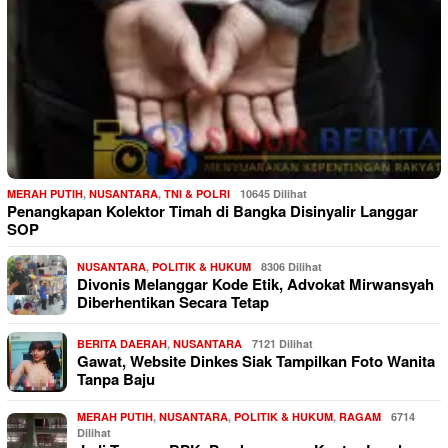
MERAH PUTIH
,
NUSANTARA
,
TNI & POLRI
10645 Dilihat
Penangkapan Kolektor Timah di Bangka Disinyalir Langgar
SOP
NUSANTARA
,
POLITIK & HUKUM
8306 Dilihat
Divonis Melanggar Kode Etik, Advokat Mirwansyah
Diberhentikan Secara Tetap
BERITA DAERAH
,
NUSANTARA
7121 Dilihat
Gawat, Website Dinkes Siak Tampilkan Foto Wanita
Tanpa Baju
MERAH PUTIH
,
NUSANTARA
,
POLITIK & HUKUM
,
RAGAM
6714
Dilihat