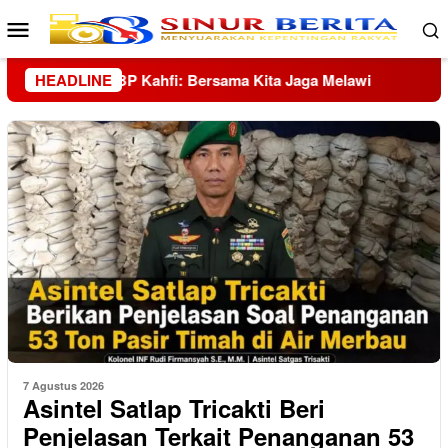
Loncat
Menu
ke
Mobile
konten
HEADLINE
Tangis Korban Banjir Hutanabolon: Masih Adakah Hara
7 Agustus 2026
Asintel Satlap Tricakti Beri
Penjelasan Terkait Penanganan 53