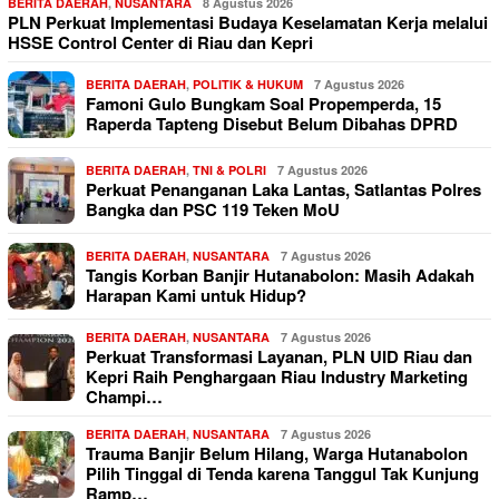
BERITA DAERAH
,
NUSANTARA
8 Agustus 2026
PLN Perkuat Implementasi Budaya Keselamatan Kerja melalui
HSSE Control Center di Riau dan Kepri
BERITA DAERAH
,
POLITIK & HUKUM
7 Agustus 2026
Famoni Gulo Bungkam Soal Propemperda, 15
Raperda Tapteng Disebut Belum Dibahas DPRD
BERITA DAERAH
,
TNI & POLRI
7 Agustus 2026
Perkuat Penanganan Laka Lantas, Satlantas Polres
Bangka dan PSC 119 Teken MoU
BERITA DAERAH
,
NUSANTARA
7 Agustus 2026
Tangis Korban Banjir Hutanabolon: Masih Adakah
Harapan Kami untuk Hidup?
BERITA DAERAH
,
NUSANTARA
7 Agustus 2026
Perkuat Transformasi Layanan, PLN UID Riau dan
Kepri Raih Penghargaan Riau Industry Marketing
Champi…
BERITA DAERAH
,
NUSANTARA
7 Agustus 2026
Trauma Banjir Belum Hilang, Warga Hutanabolon
Pilih Tinggal di Tenda karena Tanggul Tak Kunjung
Ramp…