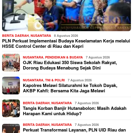
BERITA DAERAH
,
NUSANTARA
8 Agustus 2026
PLN Perkuat Implementasi Budaya Keselamatan Kerja melalui
HSSE Control Center di Riau dan Kepri
NUSANTARA
,
PENDIDIKAN & BUDAYA
7 Agustus 2026
OJK Riau Edukasi 350 Siswa Sekolah Rakyat,
Dorong Budaya Menabung Sejak Dini
NUSANTARA
,
TNI & POLRI
7 Agustus 2026
Kapolres Melawi Silaturahmi ke Tokoh Dayak,
AKBP Kahfi: Bersama Kita Jaga Melawi
BERITA DAERAH
,
NUSANTARA
7 Agustus 2026
Tangis Korban Banjir Hutanabolon: Masih Adakah
Harapan Kami untuk Hidup?
BERITA DAERAH
,
NUSANTARA
7 Agustus 2026
Perkuat Transformasi Layanan, PLN UID Riau dan