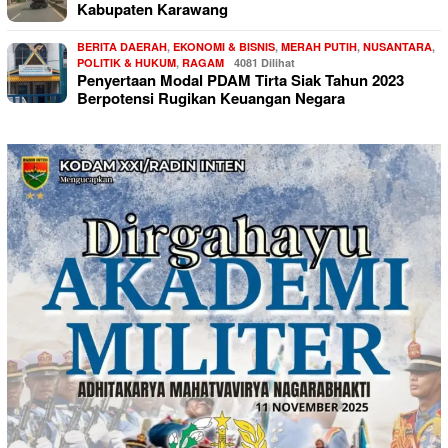
Kabupaten Karawang
BERITA DAERAH
,
EKONOMI & BISNIS
,
MERAH PUTIH
,
NUSANTARA
,
POLITIK & HUKUM
,
RAGAM
4081 Dilihat
Penyertaan Modal PDAM Tirta Siak Tahun 2023
Berpotensi Rugikan Keuangan Negara