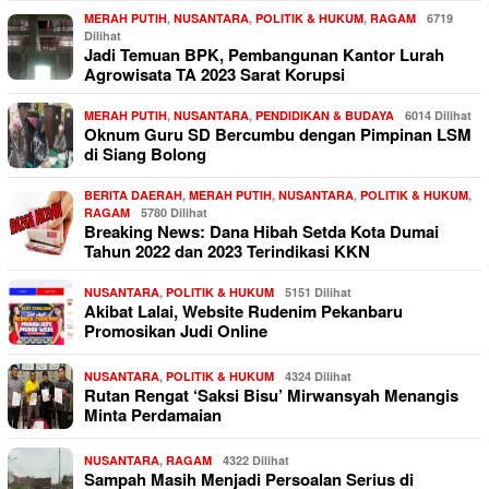
MERAH PUTIH
,
NUSANTARA
,
POLITIK & HUKUM
,
RAGAM
6719
Dilihat
Jadi Temuan BPK, Pembangunan Kantor Lurah
Agrowisata TA 2023 Sarat Korupsi
MERAH PUTIH
,
NUSANTARA
,
PENDIDIKAN & BUDAYA
6014 Dilihat
Oknum Guru SD Bercumbu dengan Pimpinan LSM
di Siang Bolong
BERITA DAERAH
,
MERAH PUTIH
,
NUSANTARA
,
POLITIK & HUKUM
,
RAGAM
5780 Dilihat
Breaking News: Dana Hibah Setda Kota Dumai
Tahun 2022 dan 2023 Terindikasi KKN
NUSANTARA
,
POLITIK & HUKUM
5151 Dilihat
Akibat Lalai, Website Rudenim Pekanbaru
Promosikan Judi Online
NUSANTARA
,
POLITIK & HUKUM
4324 Dilihat
Rutan Rengat ‘Saksi Bisu’ Mirwansyah Menangis
Minta Perdamaian
NUSANTARA
,
RAGAM
4322 Dilihat
Sampah Masih Menjadi Persoalan Serius di