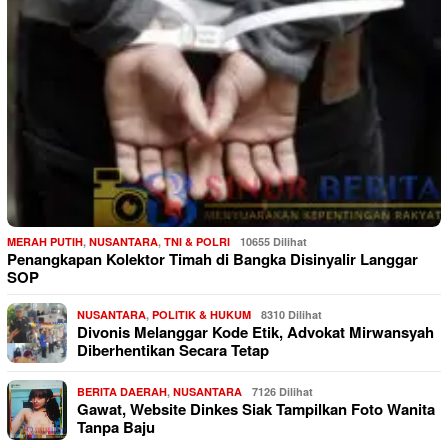
MERAH PUTIH
,
NUSANTARA
,
TNI & POLRI
10655 Dilihat
Penangkapan Kolektor Timah di Bangka Disinyalir Langgar
SOP
NUSANTARA
,
POLITIK & HUKUM
8310 Dilihat
Divonis Melanggar Kode Etik, Advokat Mirwansyah
Diberhentikan Secara Tetap
BERITA DAERAH
,
NUSANTARA
7126 Dilihat
Gawat, Website Dinkes Siak Tampilkan Foto Wanita
Tanpa Baju