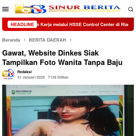
Loncat
Menu
ke
Mobile
konten
enter di Riau dan Kepri
HEADLINE
Kolaborasi Lanud Sjamsudin No
Beranda
BERITA DAERAH
Gawat, Website Dinkes Siak
Tampilkan Foto Wanita Tanpa Baju
Redaksi
31 Januari 2025
7126 Dilihat