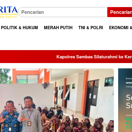
Pencaria
POLITIK & HUKUM
MERAH PUTIH
TNI & POLRI
EKONOMI &
Kapolres Sambas Silaturahmi ke Keraton Alwatzikhoebillah