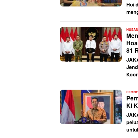
Hoi d
meng
NUSA
Men
Hoa
81 R
JAKA
Jend
Koor
EKONO
Peme
KI 
JAKA
pelu
untu