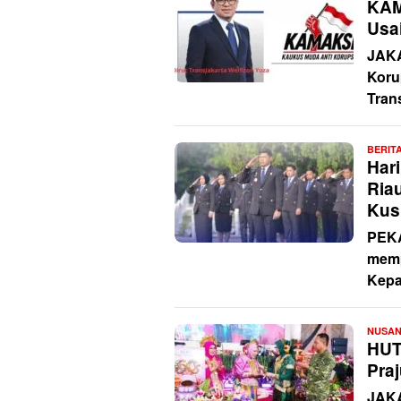
KAM
Usa
JAKA
Koru
Tran
BERIT
Har
Ria
Kus
PEKA
memp
Kepa
NUSA
HUT
Praj
JAKA