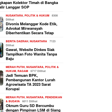
kapan Kolektor Timah di Bangka
alir Langgar SOP
NUSANTARA
,
POLITIK & HUKUM
8308
Dilihat
Divonis Melanggar Kode Etik,
Advokat Mirwansyah
Diberhentikan Secara Tetap
BERITA DAERAH
,
NUSANTARA
7123
Dilihat
Gawat, Website Dinkes Siak
Tampilkan Foto Wanita Tanpa
Baju
MERAH PUTIH
,
NUSANTARA
,
POLITIK &
HUKUM
,
RAGAM
6717 Dilihat
Jadi Temuan BPK,
Pembangunan Kantor Lurah
Agrowisata TA 2023 Sarat
Korupsi
MERAH PUTIH
,
NUSANTARA
,
PENDIDIKAN
& BUDAYA
6011 Dilihat
Oknum Guru SD Bercumbu
dengan Pimpinan LSM di Siang