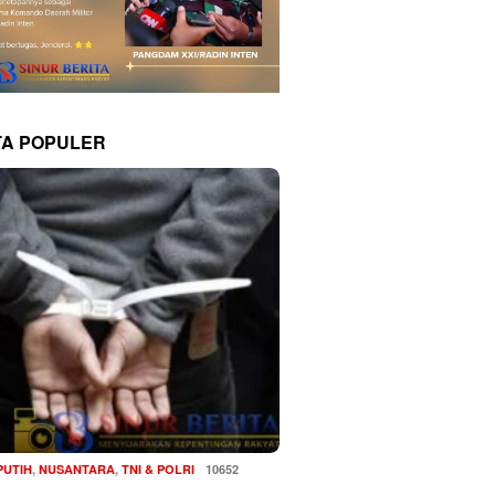
TA POPULER
PUTIH
,
NUSANTARA
,
TNI & POLRI
10652