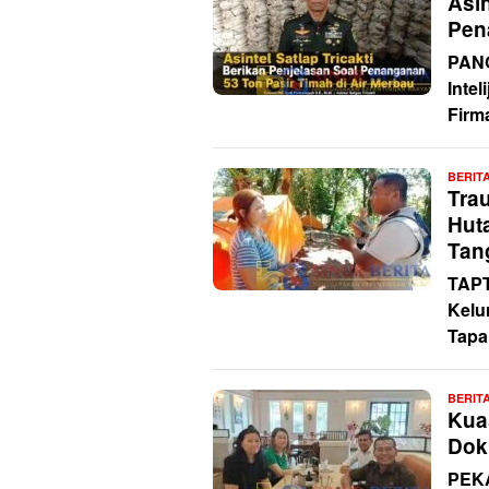
Asin
Pen
PANG
Intel
Firm
BERIT
Tra
Hut
Tan
TAPT
Kelu
Tapa
BERIT
Kua
Dok
PEKA