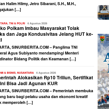
an Halim Hilmy, Jetro Sibarani, S.H., M.H.,
ajukan […]
NTARA
,
TNI & POLRI
Redaksi
6 Agustus 2026
ko Polkam Imbau Masyarakat Tolak
ks dan Jaga Kondusivitas Jelang HUT ke-
I
RTA, SINURBERITA.COM – Panglima TNI
eral Agus Subiyanto mendampingi Menteri
dinator Bidang Politik dan Keamanan […]
MI & BISNIS
,
NUSANTARA
Redaksi
6 Agustus 2026
rintah Alokasikan Rp10 Triliun, Sertifikat
Kini Bisa Jadi Agunan KUR
RTA, SINURBERITA.COM – Pemerintah membuka
ang baru bagi pelaku usaha dan ekonomi kreatif
k memperoleh […]