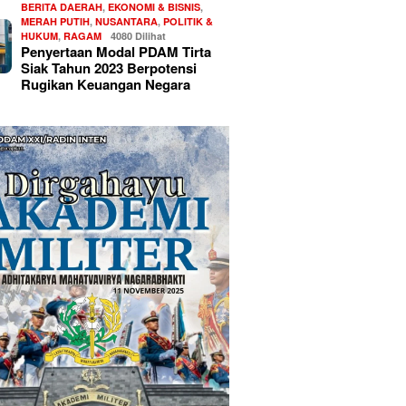
BERITA DAERAH
,
EKONOMI & BISNIS
,
MERAH PUTIH
,
NUSANTARA
,
POLITIK &
HUKUM
,
RAGAM
4080 Dilihat
Penyertaan Modal PDAM Tirta
Siak Tahun 2023 Berpotensi
Rugikan Keuangan Negara