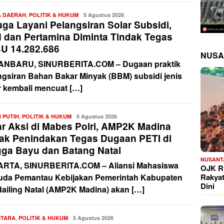
A DAERAH
,
POLITIK & HUKUM
Redaksi
5 Agustus 2026
uga Layani Pelangsiran Solar Subsidi,
 dan Pertamina Diminta Tindak Tegas
U 14.282.686
NUSA
NBARU, SINURBERITA.COM – Dugaan praktik
ngsiran Bahan Bakar Minyak (BBM) subsidi jenis
r kembali mencuat […]
 PUTIH
,
POLITIK & HUKUM
Redaksi
5 Agustus 2026
ar Aksi di Mabes Polri, AMP2K Madina
ak Penindakan Tegas Dugaan PETI di
gga Bayu dan Batang Natal
NUSANT
RTA, SINURBERITA.COM – Aliansi Mahasiswa
OJK Ri
Rakya
da Pemantau Kebijakan Pemerintah Kabupaten
Dini
ailing Natal (AMP2K Madina) akan […]
NTARA
,
POLITIK & HUKUM
Redaksi
5 Agustus 2026