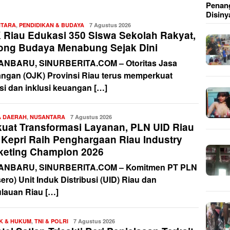
Penang
Disiny
NTARA
,
PENDIDIKAN & BUDAYA
Redaksi
7 Agustus 2026
 Riau Edukasi 350 Siswa Sekolah Rakyat,
ong Budaya Menabung Sejak Dini
NBARU, SINURBERITA.COM – Otoritas Jasa
ngan (OJK) Provinsi Riau terus memperkuat
asi dan inklusi keuangan […]
A DAERAH
,
NUSANTARA
Redaksi
7 Agustus 2026
kuat Transformasi Layanan, PLN UID Riau
 Kepri Raih Penghargaan Riau Industry
keting Champion 2026
ANBARU, SINURBERITA.COM – Komitmen PT PLN
ero) Unit Induk Distribusi (UID) Riau dan
lauan Riau […]
IK & HUKUM
,
TNI & POLRI
Redaksi
7 Agustus 2026