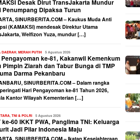
AKSI Desak Dirut TransJakarta Mundur
i Penumpang Dipaksa Turun
RTA, SINURBERITA.COM – Kaukus Muda Anti
psi (KAMAKSI) mendesak Direktur Utama
sJakarta, Welfizon Yuza, mundur […]
A DAERAH
,
MERAH PUTIH
Redaksi
5 Agustus 2026
i Pengayoman ke-81, Kakanwil Kemenkum
u Pimpin Ziarah dan Tabur Bunga di TMP
uma Darma Pekanbaru
NBARU, SINURBERITA.COM – Dalam rangka
eringati Hari Pengayoman ke-81 Tahun 2026,
la Kantor Wilayah Kementerian […]
NTARA
,
TNI & POLRI
Redaksi
5 Agustus 2026
 ke-60 IKKT PWA, Panglima TNI: Keluarga
urit Jadi Pilar Indonesia Maju
RTA, SINURBERITA.COM – Ikatan Kesejahteraan