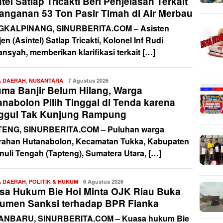
tel Satlap Tricakti Beri Penjelasan Terkait
anganan 53 Ton Pasir Timah di Air Merbau
KALPINANG, SINURBERITA.COM – Asisten
ijen (Asintel) Satlap Tricakti, Kolonel Inf Rudi
ansyah, memberikan klarifikasi terkait […]
A DAERAH
,
NUSANTARA
Redaksi
7 Agustus 2026
uma Banjir Belum Hilang, Warga
anabolon Pilih Tinggal di Tenda karena
ggul Tak Kunjung Rampung
ENG, SINURBERITA.COM – Puluhan warga
rahan Hutanabolon, Kecamatan Tukka, Kabupaten
nuli Tengah (Tapteng), Sumatera Utara, […]
A DAERAH
,
POLITIK & HUKUM
Redaksi
6 Agustus 2026
sa Hukum Bie Hoi Minta OJK Riau Buka
umen Sanksi terhadap BPR Fianka
NBARU, SINURBERITA.COM – Kuasa hukum Bie