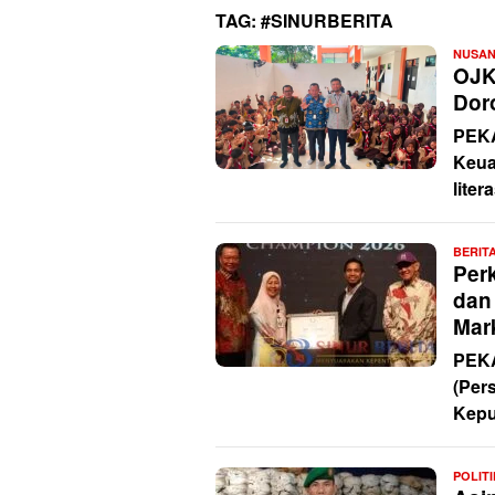
TAG:
#SINURBERITA
NUSA
OJK
Dor
PEKA
Keua
liter
BERIT
Per
dan
Mar
PEK
(Pers
Kepu
POLIT