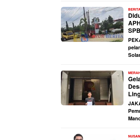
BERIT
Did
APH
SPB
PEKA
pela
Sola
MERAH
Gel
Des
Lin
JAKA
Pemu
Mand
NUSA