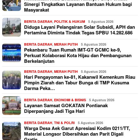
Sinergi Tingkatkan Layanan Bantuan Hukum bagi
Masyarakat
BERITA DAERAH
,
POLITIK & HUKUM
5 Agustus 2026
Diduga Layani Pelangsiran Solar Subsidi, APH dan
Pertamina Diminta Tindak Tegas SPBU 14.282.686
BERITA DAERAH
,
MERAH PUTIH
5 Agustus 2026
Pekanbaru Tuan Rumah IMT-GT GCMC ke-9,
Perkuat Kolaborasi Kota Hijau dan Pembangunan
Berkelanjutan
BERITA DAERAH
,
MERAH PUTIH
5 Agustus 2026
Hari Pengayoman ke-81, Kakanwil Kemenkum Riau
Pimpin Ziarah dan Tabur Bunga di TMP Kusuma
Darma Peka…
BERITA DAERAH
,
EKONOMI & BISNIS
5 Agustus 2026
Layanan Samsat GOKATAN Pontianak
Diperpanjang Jadi Tiga Hari
BERITA DAERAH
,
TNI & POLRI
5 Agustus 2026
Warga Desa Aek Garut Apresiasi Kodim 0211/TT,
Material Longsor Dibersihkan dan Parit Digali
Gratis