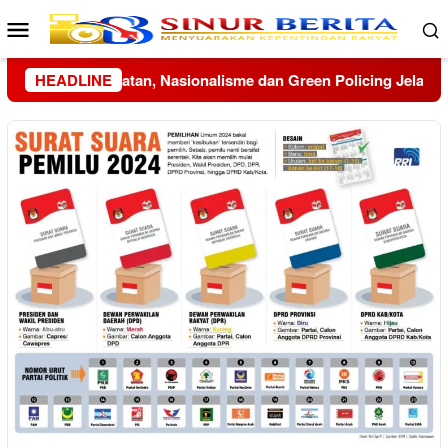
Loncat
Menu
ke
Mobile
konten
olicing Jelang HUT ke-81 RI
HEADLINE
Menko Polkam Imbau Masya