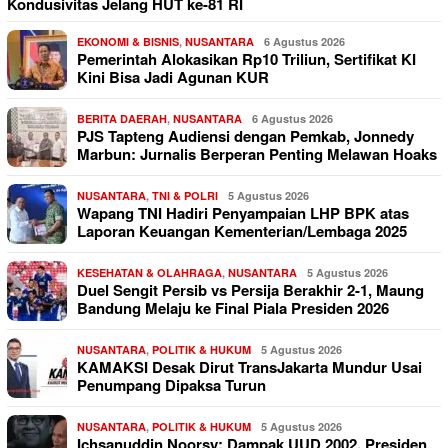
Kondusivitas Jelang HUT ke-81 RI
EKONOMI & BISNIS
,
NUSANTARA
6 Agustus 2026
Pemerintah Alokasikan Rp10 Triliun, Sertifikat KI
Kini Bisa Jadi Agunan KUR
BERITA DAERAH
,
NUSANTARA
6 Agustus 2026
PJS Tapteng Audiensi dengan Pemkab, Jonnedy
Marbun: Jurnalis Berperan Penting Melawan Hoaks
NUSANTARA
,
TNI & POLRI
5 Agustus 2026
Wapang TNI Hadiri Penyampaian LHP BPK atas
Laporan Keuangan Kementerian/Lembaga 2025
KESEHATAN & OLAHRAGA
,
NUSANTARA
5 Agustus 2026
Duel Sengit Persib vs Persija Berakhir 2-1, Maung
Bandung Melaju ke Final Piala Presiden 2026
NUSANTARA
,
POLITIK & HUKUM
5 Agustus 2026
KAMAKSI Desak Dirut TransJakarta Mundur Usai
Penumpang Dipaksa Turun
NUSANTARA
,
POLITIK & HUKUM
5 Agustus 2026
Ichsanuddin Noorsy: Dampak UUD 2002, Presiden