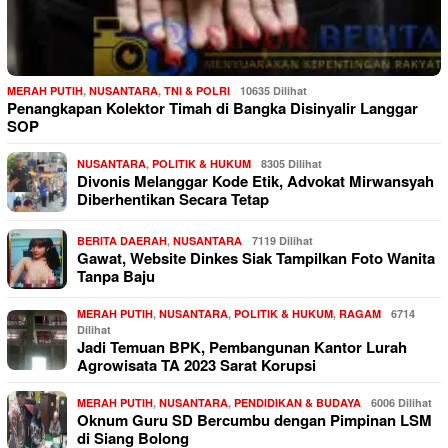
MERAH PUTIH
,
NUSANTARA
,
TNI & POLRI
10635 Dilihat
Penangkapan Kolektor Timah di Bangka Disinyalir Langgar
SOP
NUSANTARA
,
POLITIK & HUKUM
8305 Dilihat
Divonis Melanggar Kode Etik, Advokat Mirwansyah
Diberhentikan Secara Tetap
BERITA DAERAH
,
NUSANTARA
7119 Dilihat
Gawat, Website Dinkes Siak Tampilkan Foto Wanita
Tanpa Baju
MERAH PUTIH
,
NUSANTARA
,
POLITIK & HUKUM
,
RAGAM
6714
Dilihat
Jadi Temuan BPK, Pembangunan Kantor Lurah
Agrowisata TA 2023 Sarat Korupsi
MERAH PUTIH
,
NUSANTARA
,
PENDIDIKAN & BUDAYA
6006 Dilihat
Oknum Guru SD Bercumbu dengan Pimpinan LSM
di Siang Bolong