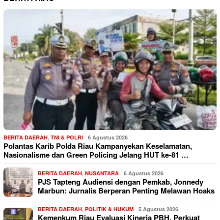
BERITA DAERAH
,
TNI & POLRI
6 Agustus 2026
Polantas Karib Polda Riau Kampanyekan Keselamatan,
Nasionalisme dan Green Policing Jelang HUT ke-81 …
BERITA DAERAH
,
NUSANTARA
6 Agustus 2026
PJS Tapteng Audiensi dengan Pemkab, Jonnedy
Marbun: Jurnalis Berperan Penting Melawan Hoaks
BERITA DAERAH
,
POLITIK & HUKUM
5 Agustus 2026
Kemenkum Riau Evaluasi Kinerja PBH, Perkuat