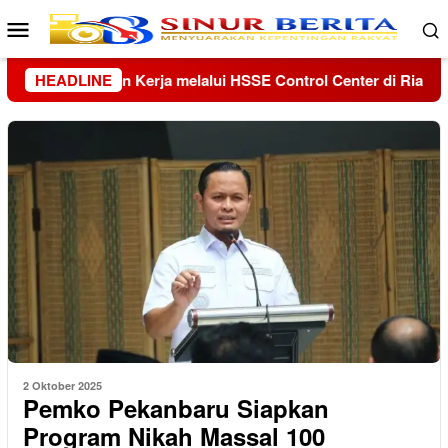
Loncat
Menu
ke
Mobile
konten
 di Riau dan Kepri
HEADLINE
Kolaborasi Lanud Sjamsudin Noor da
2 Oktober 2025
Pemko Pekanbaru Siapkan
Program Nikah Massal 100