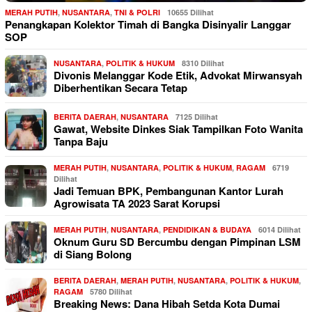
MERAH PUTIH
,
NUSANTARA
,
TNI & POLRI
10655 Dilihat
Penangkapan Kolektor Timah di Bangka Disinyalir Langgar
SOP
NUSANTARA
,
POLITIK & HUKUM
8310 Dilihat
Divonis Melanggar Kode Etik, Advokat Mirwansyah
Diberhentikan Secara Tetap
BERITA DAERAH
,
NUSANTARA
7125 Dilihat
Gawat, Website Dinkes Siak Tampilkan Foto Wanita
Tanpa Baju
MERAH PUTIH
,
NUSANTARA
,
POLITIK & HUKUM
,
RAGAM
6719
Dilihat
Jadi Temuan BPK, Pembangunan Kantor Lurah
Agrowisata TA 2023 Sarat Korupsi
MERAH PUTIH
,
NUSANTARA
,
PENDIDIKAN & BUDAYA
6014 Dilihat
Oknum Guru SD Bercumbu dengan Pimpinan LSM
di Siang Bolong
BERITA DAERAH
,
MERAH PUTIH
,
NUSANTARA
,
POLITIK & HUKUM
,
RAGAM
5780 Dilihat
Breaking News: Dana Hibah Setda Kota Dumai