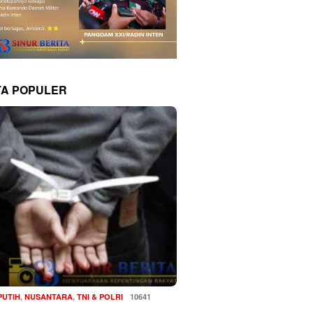
TA POPULER
PUTIH
,
NUSANTARA
,
TNI & POLRI
10641