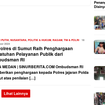
Penang
Disiny
 PUTIH
,
NUSANTARA
,
POLITIK & HUKUM
,
RAGAM
,
TNI & POLRI
Redaksi
18
er 2024
Polres di Sumut Raih Penghargaan
atuhan Pelayanan Publik dari
udsman RI
A MEDAN | SINURBERITA.COM Ombudsman RI
erikan penghargaan kepada Polres jajaran Polda
t atas penilaian […]
Lihat Lainnya