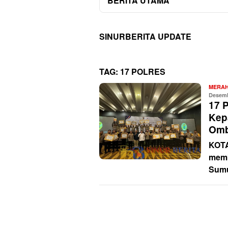
BERITA UTAMA
SINURBERITA UPDATE
TAG:
17 POLRES
MERAH
Desemb
17 
Kep
Omb
KOT
memb
Sumu