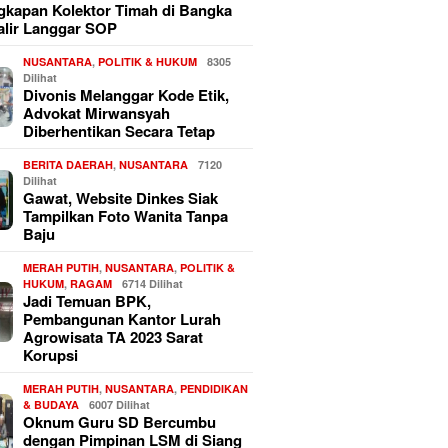
kapan Kolektor Timah di Bangka
alir Langgar SOP
NUSANTARA
,
POLITIK & HUKUM
8305
Dilihat
Divonis Melanggar Kode Etik,
Advokat Mirwansyah
Diberhentikan Secara Tetap
BERITA DAERAH
,
NUSANTARA
7120
Dilihat
Gawat, Website Dinkes Siak
Tampilkan Foto Wanita Tanpa
Baju
MERAH PUTIH
,
NUSANTARA
,
POLITIK &
HUKUM
,
RAGAM
6714 Dilihat
Jadi Temuan BPK,
Pembangunan Kantor Lurah
Agrowisata TA 2023 Sarat
Korupsi
MERAH PUTIH
,
NUSANTARA
,
PENDIDIKAN
& BUDAYA
6007 Dilihat
Oknum Guru SD Bercumbu
dengan Pimpinan LSM di Siang