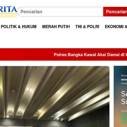
Pencaria
POLITIK & HUKUM
MERAH PUTIH
TNI & POLRI
EKONOMI &
Polres Bangka Kawal Aksi Damai di Kantor Bupati, Aspira