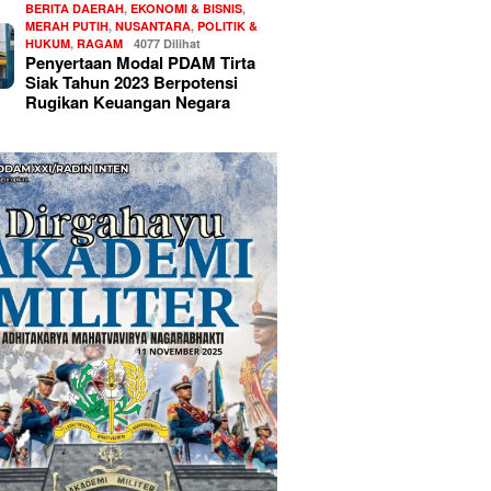
BERITA DAERAH
,
EKONOMI & BISNIS
,
MERAH PUTIH
,
NUSANTARA
,
POLITIK &
HUKUM
,
RAGAM
4077 Dilihat
Penyertaan Modal PDAM Tirta
Siak Tahun 2023 Berpotensi
Rugikan Keuangan Negara