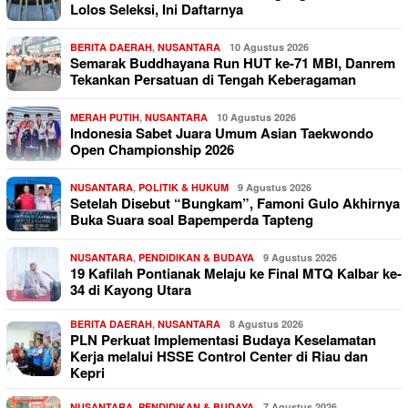
Lolos Seleksi, Ini Daftarnya
BERITA DAERAH
,
NUSANTARA
10 Agustus 2026
Semarak Buddhayana Run HUT ke-71 MBI, Danrem
Tekankan Persatuan di Tengah Keberagaman
MERAH PUTIH
,
NUSANTARA
10 Agustus 2026
Indonesia Sabet Juara Umum Asian Taekwondo
Open Championship 2026
NUSANTARA
,
POLITIK & HUKUM
9 Agustus 2026
Setelah Disebut “Bungkam”, Famoni Gulo Akhirnya
Buka Suara soal Bapemperda Tapteng
NUSANTARA
,
PENDIDIKAN & BUDAYA
9 Agustus 2026
19 Kafilah Pontianak Melaju ke Final MTQ Kalbar ke-
34 di Kayong Utara
BERITA DAERAH
,
NUSANTARA
8 Agustus 2026
PLN Perkuat Implementasi Budaya Keselamatan
Kerja melalui HSSE Control Center di Riau dan
Kepri
NUSANTARA
,
PENDIDIKAN & BUDAYA
7 Agustus 2026