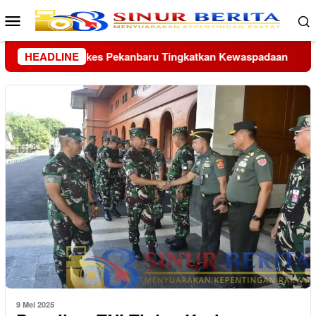
Loncat
Menu
ke
Mobile
konten
aspadaan
HEADLINE
Sopir Angkot di Tapanuli Tengah Diringkus, D
9 Mei 2025