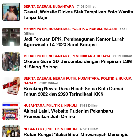
BERITA DAERAH
,
NUSANTARA
7131 Dilihat
Gawat, Website Dinkes Siak Tampilkan Foto Wanita
Tanpa Baju
MERAH PUTIH
,
NUSANTARA
,
POLITIK & HUKUM
,
RAGAM
6721
Dilihat
Jadi Temuan BPK, Pembangunan Kantor Lurah
Agrowisata TA 2023 Sarat Korupsi
MERAH PUTIH
,
NUSANTARA
,
PENDIDIKAN & BUDAYA
6019 Dilihat
Oknum Guru SD Bercumbu dengan Pimpinan LSM
di Siang Bolong
BERITA DAERAH
,
MERAH PUTIH
,
NUSANTARA
,
POLITIK & HUKUM
,
RAGAM
5782 Dilihat
Breaking News: Dana Hibah Setda Kota Dumai
Tahun 2022 dan 2023 Terindikasi KKN
NUSANTARA
,
POLITIK & HUKUM
5153 Dilihat
Akibat Lalai, Website Rudenim Pekanbaru
Promosikan Judi Online
NUSANTARA
,
POLITIK & HUKUM
4326 Dilihat
Rutan Rengat ‘Saksi Bisu’ Mirwansyah Menangis