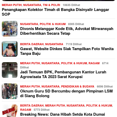
MERAH PUTIH
,
NUSANTARA
,
TNI & POLRI
10635 Dilihat
Penangkapan Kolektor Timah di Bangka Disinyalir Langgar
SOP
NUSANTARA
,
POLITIK & HUKUM
8305 Dilihat
Divonis Melanggar Kode Etik, Advokat Mirwansyah
Diberhentikan Secara Tetap
BERITA DAERAH
,
NUSANTARA
7119 Dilihat
Gawat, Website Dinkes Siak Tampilkan Foto Wanita
Tanpa Baju
MERAH PUTIH
,
NUSANTARA
,
POLITIK & HUKUM
,
RAGAM
6714
Dilihat
Jadi Temuan BPK, Pembangunan Kantor Lurah
Agrowisata TA 2023 Sarat Korupsi
MERAH PUTIH
,
NUSANTARA
,
PENDIDIKAN & BUDAYA
6006 Dilihat
Oknum Guru SD Bercumbu dengan Pimpinan LSM
di Siang Bolong
BERITA DAERAH
,
MERAH PUTIH
,
NUSANTARA
,
POLITIK & HUKUM
,
RAGAM
5773 Dilihat
Breaking News: Dana Hibah Setda Kota Dumai