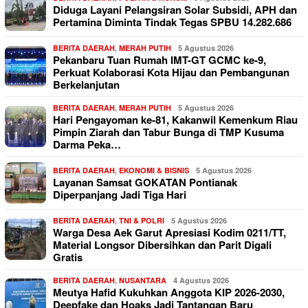
Diduga Layani Pelangsiran Solar Subsidi, APH dan
Pertamina Diminta Tindak Tegas SPBU 14.282.686
BERITA DAERAH
,
MERAH PUTIH
5 Agustus 2026
Pekanbaru Tuan Rumah IMT-GT GCMC ke-9,
Perkuat Kolaborasi Kota Hijau dan Pembangunan
Berkelanjutan
BERITA DAERAH
,
MERAH PUTIH
5 Agustus 2026
Hari Pengayoman ke-81, Kakanwil Kemenkum Riau
Pimpin Ziarah dan Tabur Bunga di TMP Kusuma
Darma Peka…
BERITA DAERAH
,
EKONOMI & BISNIS
5 Agustus 2026
Layanan Samsat GOKATAN Pontianak
Diperpanjang Jadi Tiga Hari
BERITA DAERAH
,
TNI & POLRI
5 Agustus 2026
Warga Desa Aek Garut Apresiasi Kodim 0211/TT,
Material Longsor Dibersihkan dan Parit Digali
Gratis
BERITA DAERAH
,
NUSANTARA
4 Agustus 2026
Meutya Hafid Kukuhkan Anggota KIP 2026-2030,
Deepfake dan Hoaks Jadi Tantangan Baru