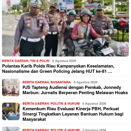
BERITA DAERAH
,
TNI & POLRI
6 Agustus 2026
Polantas Karib Polda Riau Kampanyekan Keselamatan,
Nasionalisme dan Green Policing Jelang HUT ke-81 …
BERITA DAERAH
,
NUSANTARA
6 Agustus 2026
PJS Tapteng Audiensi dengan Pemkab, Jonnedy
Marbun: Jurnalis Berperan Penting Melawan Hoaks
BERITA DAERAH
,
POLITIK & HUKUM
5 Agustus 2026
Kemenkum Riau Evaluasi Kinerja PBH, Perkuat
Sinergi Tingkatkan Layanan Bantuan Hukum bagi
Masyarakat
BERITA DAERAH
,
POLITIK & HUKUM
5 Agustus 2026