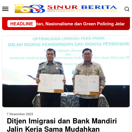
Loncat
Menu
ke
Mobile
konten
Jelang HUT ke-81 RI
HEADLINE
Menko Polkam Imbau Masyarakat To
7 Desember 2023
Ditjen Imigrasi dan Bank Mandiri
Jalin Kerja Sama Mudahkan