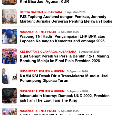
Kini Bisa Jadi Agunan KUR
BERITA DAERAH
,
NUSANTARA
6 Agustus 2026
PJS Tapteng Audiensi dengan Pemkab, Jonnedy
Marbun: Jurnalis Berperan Penting Melawan Hoaks
NUSANTARA
,
TNI & POLRI
5 Agustus 2026
Wapang TNI Hadiri Penyampaian LHP BPK atas
Laporan Keuangan Kementerian/Lembaga 2025
KESEHATAN & OLAHRAGA
,
NUSANTARA
5 Agustus 2026
Duel Sengit Persib vs Persija Berakhir 2-1, Maung
Bandung Melaju ke Final Piala Presiden 2026
NUSANTARA
,
POLITIK & HUKUM
5 Agustus 2026
KAMAKSI Desak Dirut TransJakarta Mundur Usai
Penumpang Dipaksa Turun
NUSANTARA
,
POLITIK & HUKUM
5 Agustus 2026
Ichsanuddin Noorsy: Dampak UUD 2002, Presiden
jadi I am The Law, I am The King
NUSANTARA
,
TNI & POLRI
5 Agustus 2026