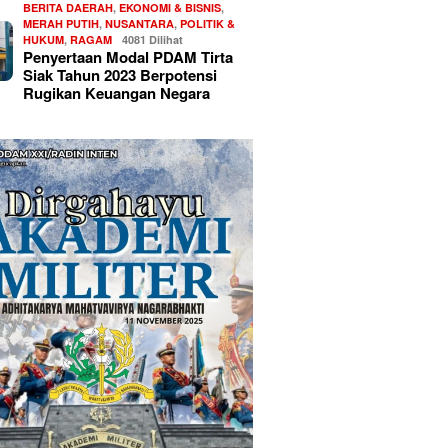
BERITA DAERAH
,
EKONOMI & BISNIS
,
MERAH PUTIH
,
NUSANTARA
,
POLITIK &
HUKUM
,
RAGAM
4081 Dilihat
Penyertaan Modal PDAM Tirta
Siak Tahun 2023 Berpotensi
Rugikan Keuangan Negara