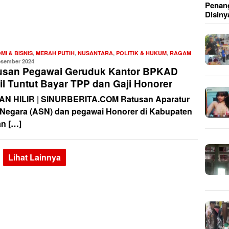
Penang
Disiny
MI & BISNIS
,
MERAH PUTIH
,
NUSANTARA
,
POLITIK & HUKUM
,
RAGAM
Redaksi
esember 2024
usan Pegawai Geruduk Kantor BPKAD
il Tuntut Bayar TPP dan Gaji Honorer
N HILIR | SINURBERITA.COM Ratusan Aparatur
l Negara (ASN) dan pegawai Honorer di Kabupaten
n […]
Lihat Lainnya