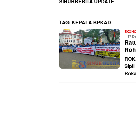
SINURBERITA UPDATE
TAG:
KEPALA BPKAD
EKONO
17 D
Rat
Roh
ROKA
Sipi
Roka