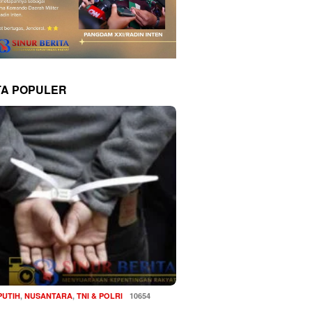
TA POPULER
PUTIH
,
NUSANTARA
,
TNI & POLRI
10654