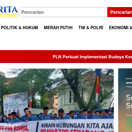
Pencaria
POLITIK & HUKUM
MERAH PUTIH
TNI & POLRI
EKONOMI &
PLN Perkuat Implementasi Budaya Keselamatan Kerja melalui