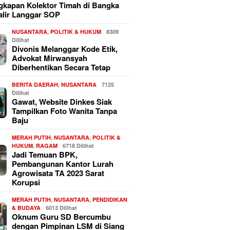
kapan Kolektor Timah di Bangka
alir Langgar SOP
NUSANTARA
,
POLITIK & HUKUM
8309
Dilihat
Divonis Melanggar Kode Etik,
Advokat Mirwansyah
Diberhentikan Secara Tetap
BERITA DAERAH
,
NUSANTARA
7125
Dilihat
Gawat, Website Dinkes Siak
Tampilkan Foto Wanita Tanpa
Baju
MERAH PUTIH
,
NUSANTARA
,
POLITIK &
HUKUM
,
RAGAM
6718 Dilihat
Jadi Temuan BPK,
Pembangunan Kantor Lurah
Agrowisata TA 2023 Sarat
Korupsi
MERAH PUTIH
,
NUSANTARA
,
PENDIDIKAN
& BUDAYA
6013 Dilihat
Oknum Guru SD Bercumbu
dengan Pimpinan LSM di Siang