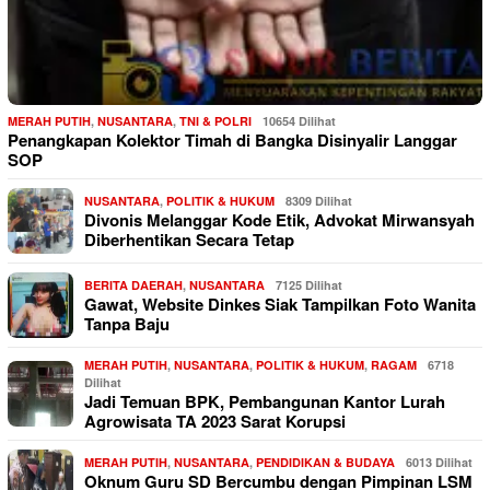
MERAH PUTIH
,
NUSANTARA
,
TNI & POLRI
10654 Dilihat
Penangkapan Kolektor Timah di Bangka Disinyalir Langgar
SOP
NUSANTARA
,
POLITIK & HUKUM
8309 Dilihat
Divonis Melanggar Kode Etik, Advokat Mirwansyah
Diberhentikan Secara Tetap
BERITA DAERAH
,
NUSANTARA
7125 Dilihat
Gawat, Website Dinkes Siak Tampilkan Foto Wanita
Tanpa Baju
MERAH PUTIH
,
NUSANTARA
,
POLITIK & HUKUM
,
RAGAM
6718
Dilihat
Jadi Temuan BPK, Pembangunan Kantor Lurah
Agrowisata TA 2023 Sarat Korupsi
MERAH PUTIH
,
NUSANTARA
,
PENDIDIKAN & BUDAYA
6013 Dilihat
Oknum Guru SD Bercumbu dengan Pimpinan LSM