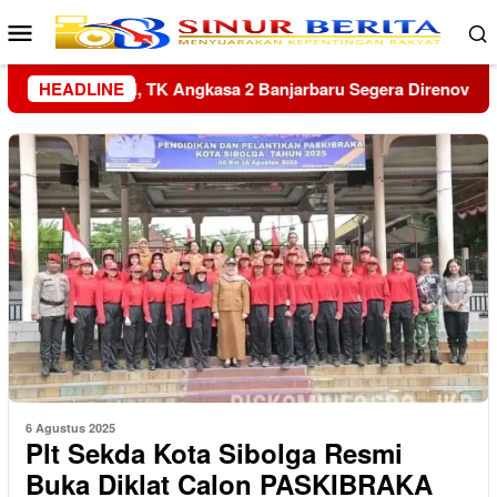
Loncat
Menu
ke
Mobile
konten
 Direnovasi
HEADLINE
Kapolres Sambas Silaturahmi ke Keraton Al
6 Agustus 2025
Plt Sekda Kota Sibolga Resmi
Buka Diklat Calon PASKIBRAKA