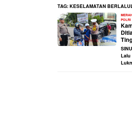
TAG:
KESELAMATAN BERLALUL
MERAH
POLRI
Kam
Dit
Tin
SINU
Lalu
Lukm