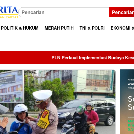
Pencaria
POLITIK & HUKUM
MERAH PUTIH
TNI & POLRI
EKONOMI &
PLN Perkuat Implementasi Budaya Keselamatan Kerja melalui