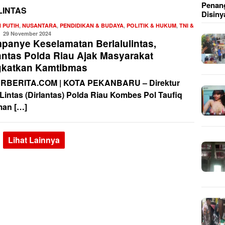
Penang
INTAS
Disiny
 PUTIH
,
NUSANTARA
,
PENDIDIKAN & BUDAYA
,
POLITIK & HUKUM
,
TNI &
Redaksi
29 November 2024
panye Keselamatan Berlalulintas,
lantas Polda Riau Ajak Masyarakat
gkatkan Kamtibmas
RBERITA.COM | KOTA PEKANBARU – Direktur
 Lintas (Dirlantas) Polda Riau Kombes Pol Taufiq
an […]
Lihat Lainnya