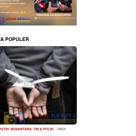
TA POPULER
PUTIH
,
NUSANTARA
,
TNI & POLRI
10654