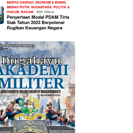
BERITA DAERAH
,
EKONOMI & BISNIS
,
MERAH PUTIH
,
NUSANTARA
,
POLITIK &
HUKUM
,
RAGAM
4081 Dilihat
Penyertaan Modal PDAM Tirta
Siak Tahun 2023 Berpotensi
Rugikan Keuangan Negara