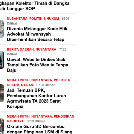
kapan Kolektor Timah di Bangka
alir Langgar SOP
NUSANTARA
,
POLITIK & HUKUM
8309
Dilihat
Divonis Melanggar Kode Etik,
Advokat Mirwansyah
Diberhentikan Secara Tetap
BERITA DAERAH
,
NUSANTARA
7125
Dilihat
Gawat, Website Dinkes Siak
Tampilkan Foto Wanita Tanpa
Baju
MERAH PUTIH
,
NUSANTARA
,
POLITIK &
HUKUM
,
RAGAM
6718 Dilihat
Jadi Temuan BPK,
Pembangunan Kantor Lurah
Agrowisata TA 2023 Sarat
Korupsi
MERAH PUTIH
,
NUSANTARA
,
PENDIDIKAN
& BUDAYA
6013 Dilihat
Oknum Guru SD Bercumbu
dengan Pimpinan LSM di Siang