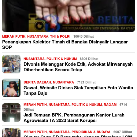
MERAH PUTIH
,
NUSANTARA
,
TNI & POLRI
10643 Dilihat
Penangkapan Kolektor Timah di Bangka Disinyalir Langgar
SOP
NUSANTARA
,
POLITIK & HUKUM
8306 Dilihat
Divonis Melanggar Kode Etik, Advokat Mirwansyah
Diberhentikan Secara Tetap
BERITA DAERAH
,
NUSANTARA
7121 Dilihat
Gawat, Website Dinkes Siak Tampilkan Foto Wanita
Tanpa Baju
MERAH PUTIH
,
NUSANTARA
,
POLITIK & HUKUM
,
RAGAM
6714
Dilihat
Jadi Temuan BPK, Pembangunan Kantor Lurah
Agrowisata TA 2023 Sarat Korupsi
MERAH PUTIH
,
NUSANTARA
,
PENDIDIKAN & BUDAYA
6007 Dilihat
Oknum Guru SD Bercumbu dengan Pimpinan LSM