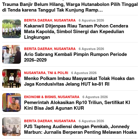
Trauma Banjir Belum Hilang, Warga Hutanabolon Pilih Tinggal
di Tenda karena Tanggul Tak Kunjung Ramp…
BERITA DAERAH
,
NUSANTARA
6 Agustus 2026
Kakanwil Ditjenpas Riau Tanam Pohon Cendera
Mata Kapolda, Simbol Sinergi dan Kepedulian
Lingkungan
BERITA DAERAH
,
NUSANTARA
6 Agustus 2026
Ario Sabrang Kembali Pimpin Rumpon Periode
2026–2029
NUSANTARA
,
TNI & POLRI
6 Agustus 2026
Menko Polkam Imbau Masyarakat Tolak Hoaks dan
Jaga Kondusivitas Jelang HUT ke-81 RI
EKONOMI & BISNIS
,
NUSANTARA
6 Agustus 2026
Pemerintah Alokasikan Rp10 Triliun, Sertifikat KI
Kini Bisa Jadi Agunan KUR
BERITA DAERAH
,
NUSANTARA
6 Agustus 2026
PJS Tapteng Audiensi dengan Pemkab, Jonnedy
Marbun: Jurnalis Berperan Penting Melawan Hoaks