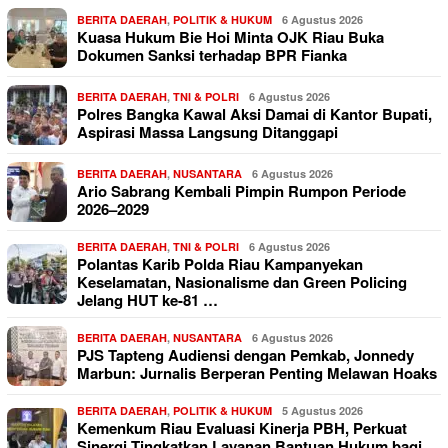
BERITA DAERAH
,
POLITIK & HUKUM
6 Agustus 2026
Kuasa Hukum Bie Hoi Minta OJK Riau Buka
Dokumen Sanksi terhadap BPR Fianka
BERITA DAERAH
,
TNI & POLRI
6 Agustus 2026
Polres Bangka Kawal Aksi Damai di Kantor Bupati,
Aspirasi Massa Langsung Ditanggapi
BERITA DAERAH
,
NUSANTARA
6 Agustus 2026
Ario Sabrang Kembali Pimpin Rumpon Periode
2026–2029
BERITA DAERAH
,
TNI & POLRI
6 Agustus 2026
Polantas Karib Polda Riau Kampanyekan
Keselamatan, Nasionalisme dan Green Policing
Jelang HUT ke-81 …
BERITA DAERAH
,
NUSANTARA
6 Agustus 2026
PJS Tapteng Audiensi dengan Pemkab, Jonnedy
Marbun: Jurnalis Berperan Penting Melawan Hoaks
BERITA DAERAH
,
POLITIK & HUKUM
5 Agustus 2026
Kemenkum Riau Evaluasi Kinerja PBH, Perkuat
Sinergi Tingkatkan Layanan Bantuan Hukum bagi