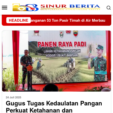
Loncat
Menu
ke
Mobile
konten
Merbau
HEADLINE
Trauma Banjir Belum Hilang, Warga Hutanabolon 
24 Juli 2025
Gugus Tugas Kedaulatan Pangan
Perkuat Ketahanan dan