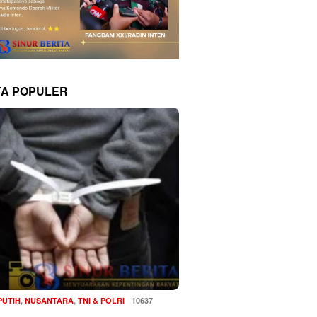
TA POPULER
PUTIH
,
NUSANTARA
,
TNI & POLRI
10637