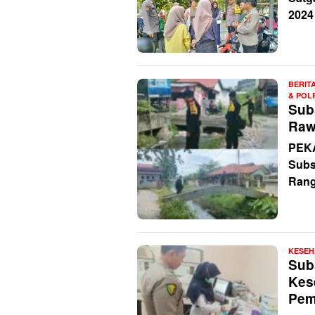
2024
BERIT
& POL
Sub
Raw
PEKA
Subs
Rang
KESEH
Sub
Kes
Pem