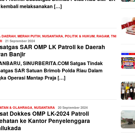
 kembali melaksanakan […]
A DAERAH
,
MERAH PUTIH
,
NUSANTARA
,
POLITIK & HUKUM
,
RAGAM
,
TNI
RI
Redaksi
21 September 2024
satgas SAR OMP LK Patroli ke Daerah
an Banjir
NBARU, SINURBERITA.COM Satgas Tindak
atgas SAR Satuan Brimob Polda Riau Dalam
ka Operasi Mantap Praja […]
ATAN & OLAHRAGA
,
NUSANTARA
Redaksi
20 September 2024
sat Dokkes OMP LK-2024 Patroli
ehatan ke Kantor Penyelenggara
ilukada