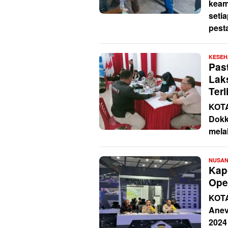
keam
seti
pest
KESEH
Pas
Lak
Ter
KOT
Dokk
mela
NUSA
Kap
Ope
KOT
Anev
2024 