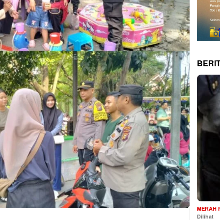
BERI
MERAH 
Dilihat