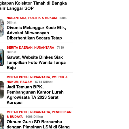
kapan Kolektor Timah di Bangka
alir Langgar SOP
NUSANTARA
,
POLITIK & HUKUM
8305
Dilihat
Divonis Melanggar Kode Etik,
Advokat Mirwansyah
Diberhentikan Secara Tetap
BERITA DAERAH
,
NUSANTARA
7119
Dilihat
Gawat, Website Dinkes Siak
Tampilkan Foto Wanita Tanpa
Baju
MERAH PUTIH
,
NUSANTARA
,
POLITIK &
HUKUM
,
RAGAM
6714 Dilihat
Jadi Temuan BPK,
Pembangunan Kantor Lurah
Agrowisata TA 2023 Sarat
Korupsi
MERAH PUTIH
,
NUSANTARA
,
PENDIDIKAN
& BUDAYA
6006 Dilihat
Oknum Guru SD Bercumbu
dengan Pimpinan LSM di Siang