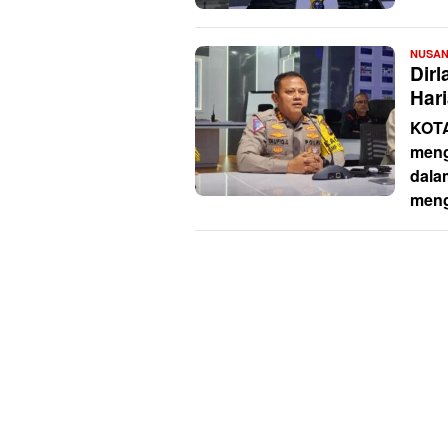
NUSA
Dir
Har
KOT
meng
dala
meng