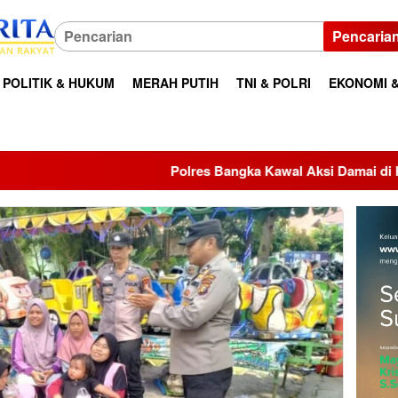
Pencaria
POLITIK & HUKUM
MERAH PUTIH
TNI & POLRI
EKONOMI &
Polres Bangka Kawal Aksi Damai di Kantor Bupati, Aspirasi 