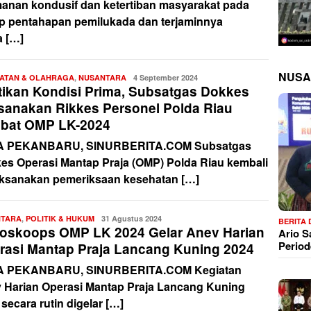
anan kondusif dan ketertiban masyarakat pada
ap pentahapan pemilukada dan terjaminnya
a […]
NUSA
ATAN & OLAHRAGA
,
NUSANTARA
Redaksi
4 September 2024
tikan Kondisi Prima, Subsatgas Dokkes
sanakan Rikkes Personel Polda Riau
libat OMP LK-2024
A PEKANBARU, SINURBERITA.COM Subsatgas
es Operasi Mantap Praja (OMP) Polda Riau kembali
ksanakan pemeriksaan kesehatan […]
NTARA
,
POLITIK & HUKUM
Redaksi
31 Agustus 2024
BERITA
oskoops OMP LK 2024 Gelar Anev Harian
Ario 
Period
rasi Mantap Praja Lancang Kuning 2024
A PEKANBARU, SINURBERITA.COM Kegiatan
 Harian Operasi Mantap Praja Lancang Kuning
secara rutin digelar […]