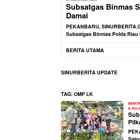
Subsatgas Binmas So
Damai
PEKANBARU, SINURBERITA.COM
Subsatgas Binmas Polda Riau
BERITA UTAMA
SINURBERITA UPDATE
TAG:
OMP LK
BERIT
& POL
Sub
Pil
PEKA
Satg