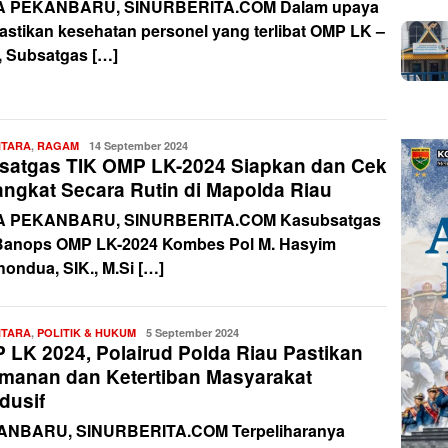
A PEKANBARU, SINURBERITA.COM Dalam upaya
stikan kesehatan personel yang terlibat OMP LK –
, Subsatgas […]
NTARA
,
RAGAM
Redaksi
14 September 2024
satgas TIK OMP LK-2024 Siapkan dan Cek
angkat Secara Rutin di Mapolda Riau
A PEKANBARU, SINURBERITA.COM Kasubsatgas
Banops OMP LK-2024 Kombes Pol M. Hasyim
hondua, SIK., M.Si […]
NTARA
,
POLITIK & HUKUM
Redaksi
5 September 2024
 LK 2024, Polairud Polda Riau Pastikan
manan dan Ketertiban Masyarakat
dusif
NBARU, SINURBERITA.COM Terpeliharanya