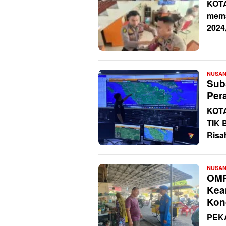
KOT
mema
2024
NUSA
Sub
Per
KOT
TIK 
Risa
NUSA
OMP
Kea
Kon
PEKA