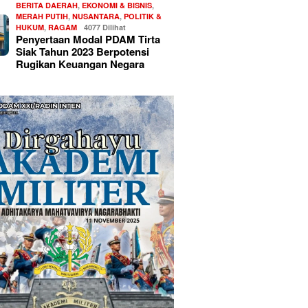
BERITA DAERAH
,
EKONOMI & BISNIS
,
MERAH PUTIH
,
NUSANTARA
,
POLITIK &
HUKUM
,
RAGAM
4077 Dilihat
Penyertaan Modal PDAM Tirta
Siak Tahun 2023 Berpotensi
Rugikan Keuangan Negara