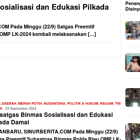
Penang
sialisasi dan Edukasi Pilkada
Disiny
 Pada Minggu (22/9) Satgas Preemtif
 OMP LK-2024 kembali melaksanakan […]
A DAERAH
,
MERAH PUTIH
,
NUSANTARA
,
POLITIK & HUKUM
,
RAGAM
,
TNI
RI
Redaksi
23 September 2024
satgas Binmas Sosialisasi dan Edukasi
kada Damai
NBARU, SINURBERITA.COM Pada Minggu (22/9)
as Preemtif Subsatgas Binmas Polda Riau OMP LK-