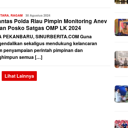
NTARA
,
RAGAM
Redaksi
30 Agustus 2024
lantas Polda Riau Pimpin Monitoring Anev
ian Posko Satgas OMP LK 2024
A PEKANBARU, SINURBERITA.COM Guna
endalikan sekaligus mendukung kelancaran
m penyampaian perintah pimpinan dan
himpun semua […]
Lihat Lainnya