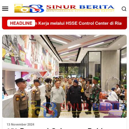
Loncat
Menu
ke
Mobile
konten
er di Riau dan Kepri
HEADLINE
Kolaborasi Lanud Sjamsudin Noor
13 November 2024