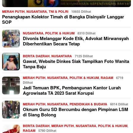
MERAH PUTIH
,
NUSANTARA
,
TNI & POLRI
10655 Dilihat
Penangkapan Kolektor Timah di Bangka Disinyalir Langgar
SOP
NUSANTARA
,
POLITIK & HUKUM
8310 Dilihat
Divonis Melanggar Kode Etik, Advokat Mirwansyah
Diberhentikan Secara Tetap
BERITA DAERAH
,
NUSANTARA
7125 Dilihat
Gawat, Website Dinkes Siak Tampilkan Foto Wanita
Tanpa Baju
MERAH PUTIH
,
NUSANTARA
,
POLITIK & HUKUM
,
RAGAM
6719
Dilihat
Jadi Temuan BPK, Pembangunan Kantor Lurah
Agrowisata TA 2023 Sarat Korupsi
MERAH PUTIH
,
NUSANTARA
,
PENDIDIKAN & BUDAYA
6014 Dilihat
Oknum Guru SD Bercumbu dengan Pimpinan LSM
di Siang Bolong
BERITA DAERAH
,
MERAH PUTIH
,
NUSANTARA
,
POLITIK & HUKUM
,
RAGAM
5780 Dilihat