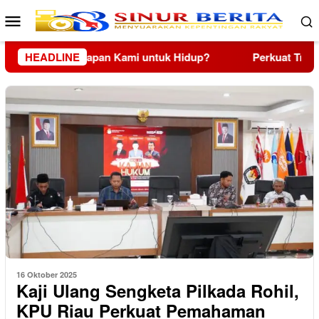
Loncat
Menu
ke
Mobile
konten
kuat Transformasi Layanan, PLN UID Riau dan Kepri Raih Peng
HEADLINE
16 Oktober 2025
Kaji Ulang Sengketa Pilkada Rohil,
KPU Riau Perkuat Pemahaman