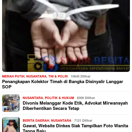
MERAH PUTIH
,
NUSANTARA
,
TNI & POLRI
10645 Dilihat
Penangkapan Kolektor Timah di Bangka Disinyalir Langgar
SOP
NUSANTARA
,
POLITIK & HUKUM
8306 Dilihat
Divonis Melanggar Kode Etik, Advokat Mirwansyah
Diberhentikan Secara Tetap
BERITA DAERAH
,
NUSANTARA
7121 Dilihat
Gawat, Website Dinkes Siak Tampilkan Foto Wanita
Tanpa Baju