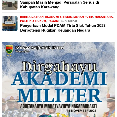
Sampah Masih Menjadi Persoalan Serius di
Kabupaten Karawang
BERITA DAERAH
,
EKONOMI & BISNIS
,
MERAH PUTIH
,
NUSANTARA
,
POLITIK & HUKUM
,
RAGAM
4078 Dilihat
Penyertaan Modal PDAM Tirta Siak Tahun 2023
Berpotensi Rugikan Keuangan Negara