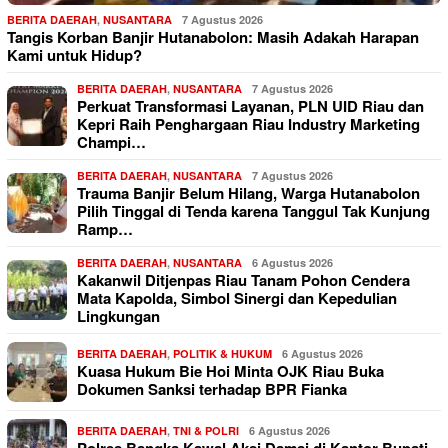
BERITA DAERAH
,
NUSANTARA
7 Agustus 2026
Tangis Korban Banjir Hutanabolon: Masih Adakah Harapan
Kami untuk Hidup?
BERITA DAERAH
,
NUSANTARA
7 Agustus 2026
Perkuat Transformasi Layanan, PLN UID Riau dan
Kepri Raih Penghargaan Riau Industry Marketing
Champi…
BERITA DAERAH
,
NUSANTARA
7 Agustus 2026
Trauma Banjir Belum Hilang, Warga Hutanabolon
Pilih Tinggal di Tenda karena Tanggul Tak Kunjung
Ramp…
BERITA DAERAH
,
NUSANTARA
6 Agustus 2026
Kakanwil Ditjenpas Riau Tanam Pohon Cendera
Mata Kapolda, Simbol Sinergi dan Kepedulian
Lingkungan
BERITA DAERAH
,
POLITIK & HUKUM
6 Agustus 2026
Kuasa Hukum Bie Hoi Minta OJK Riau Buka
Dokumen Sanksi terhadap BPR Fianka
BERITA DAERAH
,
TNI & POLRI
6 Agustus 2026
Polres Bangka Kawal Aksi Damai di Kantor Bupati,