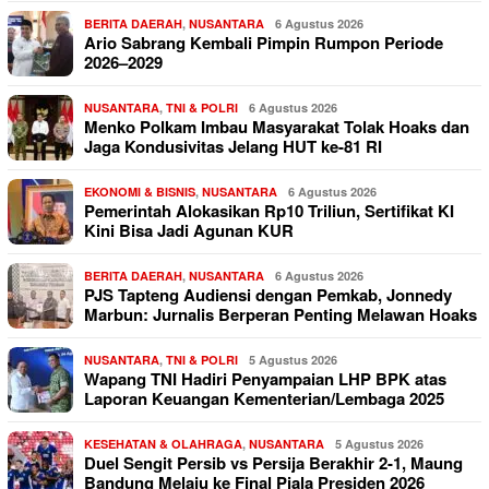
BERITA DAERAH
,
NUSANTARA
6 Agustus 2026
Ario Sabrang Kembali Pimpin Rumpon Periode
2026–2029
NUSANTARA
,
TNI & POLRI
6 Agustus 2026
Menko Polkam Imbau Masyarakat Tolak Hoaks dan
Jaga Kondusivitas Jelang HUT ke-81 RI
EKONOMI & BISNIS
,
NUSANTARA
6 Agustus 2026
Pemerintah Alokasikan Rp10 Triliun, Sertifikat KI
Kini Bisa Jadi Agunan KUR
BERITA DAERAH
,
NUSANTARA
6 Agustus 2026
PJS Tapteng Audiensi dengan Pemkab, Jonnedy
Marbun: Jurnalis Berperan Penting Melawan Hoaks
NUSANTARA
,
TNI & POLRI
5 Agustus 2026
Wapang TNI Hadiri Penyampaian LHP BPK atas
Laporan Keuangan Kementerian/Lembaga 2025
KESEHATAN & OLAHRAGA
,
NUSANTARA
5 Agustus 2026
Duel Sengit Persib vs Persija Berakhir 2-1, Maung
Bandung Melaju ke Final Piala Presiden 2026