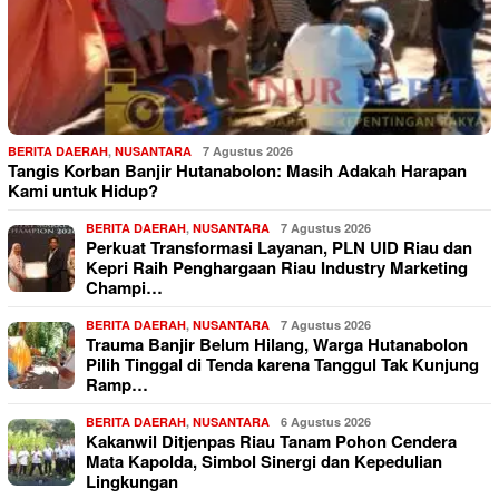
BERITA DAERAH
,
NUSANTARA
7 Agustus 2026
Tangis Korban Banjir Hutanabolon: Masih Adakah Harapan
Kami untuk Hidup?
BERITA DAERAH
,
NUSANTARA
7 Agustus 2026
Perkuat Transformasi Layanan, PLN UID Riau dan
Kepri Raih Penghargaan Riau Industry Marketing
Champi…
BERITA DAERAH
,
NUSANTARA
7 Agustus 2026
Trauma Banjir Belum Hilang, Warga Hutanabolon
Pilih Tinggal di Tenda karena Tanggul Tak Kunjung
Ramp…
BERITA DAERAH
,
NUSANTARA
6 Agustus 2026
Kakanwil Ditjenpas Riau Tanam Pohon Cendera
Mata Kapolda, Simbol Sinergi dan Kepedulian
Lingkungan