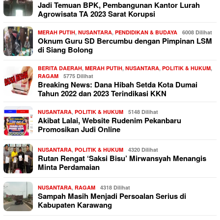
Jadi Temuan BPK, Pembangunan Kantor Lurah
Agrowisata TA 2023 Sarat Korupsi
MERAH PUTIH
,
NUSANTARA
,
PENDIDIKAN & BUDAYA
6008 Dilihat
Oknum Guru SD Bercumbu dengan Pimpinan LSM
di Siang Bolong
BERITA DAERAH
,
MERAH PUTIH
,
NUSANTARA
,
POLITIK & HUKUM
,
RAGAM
5775 Dilihat
Breaking News: Dana Hibah Setda Kota Dumai
Tahun 2022 dan 2023 Terindikasi KKN
NUSANTARA
,
POLITIK & HUKUM
5148 Dilihat
Akibat Lalai, Website Rudenim Pekanbaru
Promosikan Judi Online
NUSANTARA
,
POLITIK & HUKUM
4320 Dilihat
Rutan Rengat ‘Saksi Bisu’ Mirwansyah Menangis
Minta Perdamaian
NUSANTARA
,
RAGAM
4318 Dilihat
Sampah Masih Menjadi Persoalan Serius di
Kabupaten Karawang