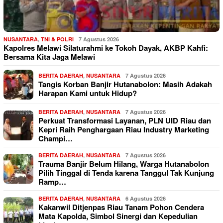
NUSANTARA
,
TNI & POLRI
7 Agustus 2026
Kapolres Melawi Silaturahmi ke Tokoh Dayak, AKBP Kahfi:
Bersama Kita Jaga Melawi
BERITA DAERAH
,
NUSANTARA
7 Agustus 2026
Tangis Korban Banjir Hutanabolon: Masih Adakah
Harapan Kami untuk Hidup?
BERITA DAERAH
,
NUSANTARA
7 Agustus 2026
Perkuat Transformasi Layanan, PLN UID Riau dan
Kepri Raih Penghargaan Riau Industry Marketing
Champi…
BERITA DAERAH
,
NUSANTARA
7 Agustus 2026
Trauma Banjir Belum Hilang, Warga Hutanabolon
Pilih Tinggal di Tenda karena Tanggul Tak Kunjung
Ramp…
BERITA DAERAH
,
NUSANTARA
6 Agustus 2026
Kakanwil Ditjenpas Riau Tanam Pohon Cendera
Mata Kapolda, Simbol Sinergi dan Kepedulian