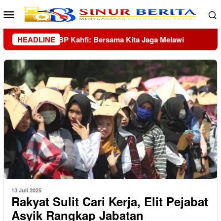
Loncat
Menu
ke
Mobile
konten
HEADLINE
Tangis Korban Banjir Hutanabolon: Masih Adakah Harap
13 Juli 2025
Rakyat Sulit Cari Kerja, Elit Pejabat
Asyik Rangkap Jabatan