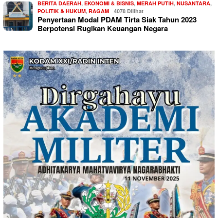
BERITA DAERAH
,
EKONOMI & BISNIS
,
MERAH PUTIH
,
NUSANTARA
,
POLITIK & HUKUM
,
RAGAM
4078 Dilihat
Penyertaan Modal PDAM Tirta Siak Tahun 2023
Berpotensi Rugikan Keuangan Negara