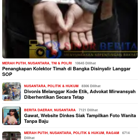
MERAH PUTIH
,
NUSANTARA
,
TNI & POLRI
10645 Dilihat
Penangkapan Kolektor Timah di Bangka Disinyalir Langgar
SOP
NUSANTARA
,
POLITIK & HUKUM
8306 Dilihat
Divonis Melanggar Kode Etik, Advokat Mirwansyah
Diberhentikan Secara Tetap
BERITA DAERAH
,
NUSANTARA
7121 Dilihat
Gawat, Website Dinkes Siak Tampilkan Foto Wanita
Tanpa Baju
MERAH PUTIH
,
NUSANTARA
,
POLITIK & HUKUM
,
RAGAM
6714
Dilihat