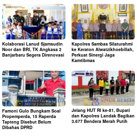
Kolaborasi Lanud Sjamsudin
Kapolres Sambas Silaturahmi
Noor dan BRI, TK Angkasa 2
ke Keraton Alwatzikhoebillah,
Banjarbaru Segera Direnovasi
Perkuat Sinergi Jaga
Kamtibmas
Jelang HUT RI ke-81, Bupati
Famoni Gulo Bungkam Soal
dan Kapolres Landak Bagikan
Propemperda, 15 Raperda
3.677 Bendera Merah Putih
Tapteng Disebut Belum
Dibahas DPRD