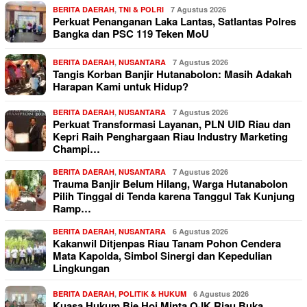
BERITA DAERAH
,
TNI & POLRI
7 Agustus 2026
Perkuat Penanganan Laka Lantas, Satlantas Polres
Bangka dan PSC 119 Teken MoU
BERITA DAERAH
,
NUSANTARA
7 Agustus 2026
Tangis Korban Banjir Hutanabolon: Masih Adakah
Harapan Kami untuk Hidup?
BERITA DAERAH
,
NUSANTARA
7 Agustus 2026
Perkuat Transformasi Layanan, PLN UID Riau dan
Kepri Raih Penghargaan Riau Industry Marketing
Champi…
BERITA DAERAH
,
NUSANTARA
7 Agustus 2026
Trauma Banjir Belum Hilang, Warga Hutanabolon
Pilih Tinggal di Tenda karena Tanggul Tak Kunjung
Ramp…
BERITA DAERAH
,
NUSANTARA
6 Agustus 2026
Kakanwil Ditjenpas Riau Tanam Pohon Cendera
Mata Kapolda, Simbol Sinergi dan Kepedulian
Lingkungan
BERITA DAERAH
,
POLITIK & HUKUM
6 Agustus 2026
Kuasa Hukum Bie Hoi Minta OJK Riau Buka