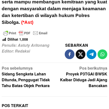
serta mampu membangun kemitraan yang kuat
dengan masyarakat dalam menjaga keamanan
dan ketertiban di wilayah hukum Polres
Sibolga.
(*Ast)
Dilihat
1,008
Penulis: Astuty Aritonang
SEBARKAN
Editor: Redaksi
Navigasi
Pos sebelumnya
Pos berikutnya
pos
Sidang Sengketa Lahan
Proyek P3TGAI BWSK
Ditunda, Penggugat Tidak
Kalbar Diduga Jadi Ajang
Tahu Batas Objek Perkara
Bancakan
POS TERKAIT