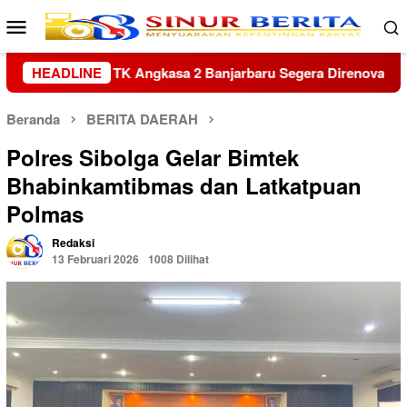
Loncat
Menu
ke
Mobile
konten
u Segera Direnovasi
HEADLINE
Kapolres Sambas Silaturahmi ke Ke
Beranda
BERITA DAERAH
Polres Sibolga Gelar Bimtek
Bhabinkamtibmas dan Latkatpuan
Polmas
Redaksi
13 Februari 2026
1008 Dilihat