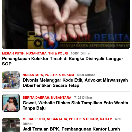
MERAH PUTIH
,
NUSANTARA
,
TNI & POLRI
10654 Dilihat
Penangkapan Kolektor Timah di Bangka Disinyalir Langgar
SOP
NUSANTARA
,
POLITIK & HUKUM
8309 Dilihat
Divonis Melanggar Kode Etik, Advokat Mirwansyah
Diberhentikan Secara Tetap
BERITA DAERAH
,
NUSANTARA
7125 Dilihat
Gawat, Website Dinkes Siak Tampilkan Foto Wanita
Tanpa Baju
MERAH PUTIH
,
NUSANTARA
,
POLITIK & HUKUM
,
RAGAM
6718
Dilihat
Jadi Temuan BPK, Pembangunan Kantor Lurah