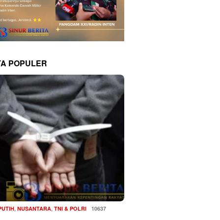
TA POPULER
PUTIH
,
NUSANTARA
,
TNI & POLRI
10637