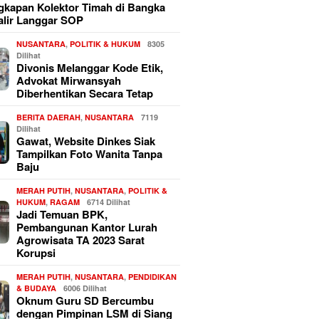
kapan Kolektor Timah di Bangka
alir Langgar SOP
NUSANTARA
,
POLITIK & HUKUM
8305
Dilihat
Divonis Melanggar Kode Etik,
Advokat Mirwansyah
Diberhentikan Secara Tetap
BERITA DAERAH
,
NUSANTARA
7119
Dilihat
Gawat, Website Dinkes Siak
Tampilkan Foto Wanita Tanpa
Baju
MERAH PUTIH
,
NUSANTARA
,
POLITIK &
HUKUM
,
RAGAM
6714 Dilihat
Jadi Temuan BPK,
Pembangunan Kantor Lurah
Agrowisata TA 2023 Sarat
Korupsi
MERAH PUTIH
,
NUSANTARA
,
PENDIDIKAN
& BUDAYA
6006 Dilihat
Oknum Guru SD Bercumbu
dengan Pimpinan LSM di Siang