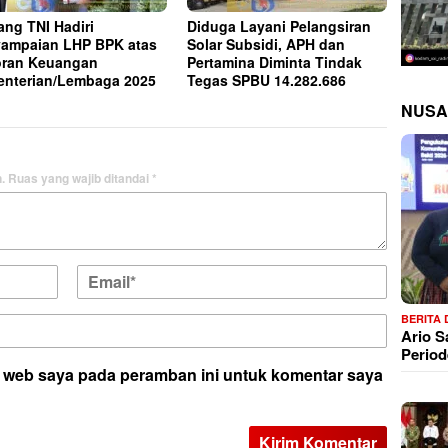
ng TNI Hadiri
Diduga Layani Pelangsiran
ampaian LHP BPK atas
Solar Subsidi, APH dan
ran Keuangan
Pertamina Diminta Tindak
nterian/Lembaga 2025
Tegas SPBU 14.282.686
NUSA
.
Ruas yang wajib ditandai
*
BERITA
Ario 
Period
s web saya pada peramban ini untuk komentar saya