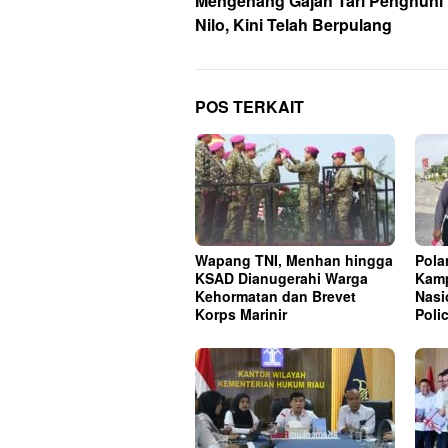
pos
Mengenang Gajah Tari Penghuni
Nilo, Kini Telah Berpulang
POS TERKAIT
Wapang TNI, Menhan hingga
Pola
KSAD Dianugerahi Warga
Kamp
Kehormatan dan Brevet
Nasi
Korps Marinir
Poli