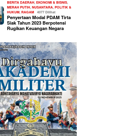
BERITA DAERAH
,
EKONOMI & BISNIS
,
MERAH PUTIH
,
NUSANTARA
,
POLITIK &
HUKUM
,
RAGAM
4077 Dilihat
Penyertaan Modal PDAM Tirta
Siak Tahun 2023 Berpotensi
Rugikan Keuangan Negara