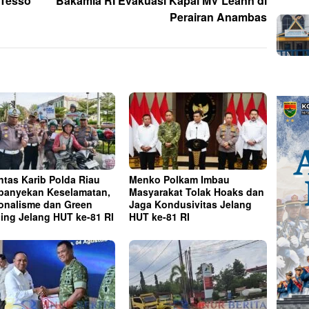
 Tesso
Bakamla RI Evakuasi Kapal MV Leann di
Perairan Anambas
ntas Karib Polda Riau
Menko Polkam Imbau
anyekan Keselamatan,
Masyarakat Tolak Hoaks dan
onalisme dan Green
Jaga Kondusivitas Jelang
cing Jelang HUT ke-81 RI
HUT ke-81 RI