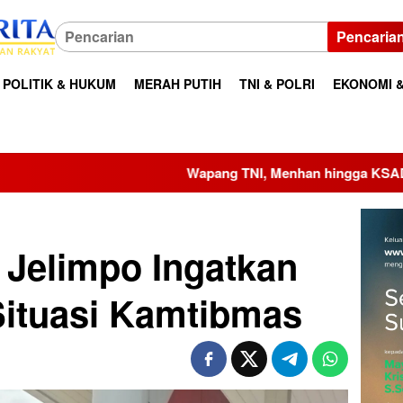
Pencaria
POLITIK & HUKUM
MERAH PUTIH
TNI & POLRI
EKONOMI &
Wapang TNI, Menhan hingga KSAD Dianugerahi Warga Keh
 Jelimpo Ingatkan
ituasi Kamtibmas