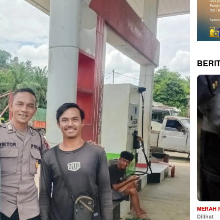
BERI
MERAH 
Dilihat