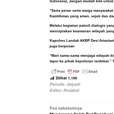
Indonesia, Jangan mudah kita untuk
“Serta peran serta warga masyarakat
Kamtibmas yang aman, sejuk dan da
Melalui kegiatan patroli dialogis yan
menciptakan keamanan wilayah yan
Kapolres Landak AKBP Devi Ariantari
juga berpesan
“Mari sama-sama menjaga wilayah kit
lapor ke pihak kepolisian terdekat.”
Dilihat
1,100
Penulis: Jaiyadi
Editor: Redaksi
Navigasi
Pos sebelumnya