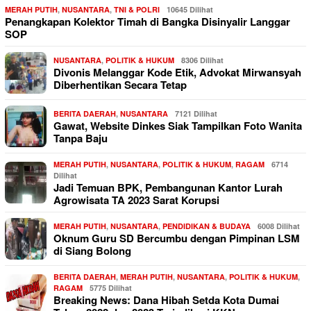
MERAH PUTIH
,
NUSANTARA
,
TNI & POLRI
10645 Dilihat
Penangkapan Kolektor Timah di Bangka Disinyalir Langgar
SOP
NUSANTARA
,
POLITIK & HUKUM
8306 Dilihat
Divonis Melanggar Kode Etik, Advokat Mirwansyah
Diberhentikan Secara Tetap
BERITA DAERAH
,
NUSANTARA
7121 Dilihat
Gawat, Website Dinkes Siak Tampilkan Foto Wanita
Tanpa Baju
MERAH PUTIH
,
NUSANTARA
,
POLITIK & HUKUM
,
RAGAM
6714
Dilihat
Jadi Temuan BPK, Pembangunan Kantor Lurah
Agrowisata TA 2023 Sarat Korupsi
MERAH PUTIH
,
NUSANTARA
,
PENDIDIKAN & BUDAYA
6008 Dilihat
Oknum Guru SD Bercumbu dengan Pimpinan LSM
di Siang Bolong
BERITA DAERAH
,
MERAH PUTIH
,
NUSANTARA
,
POLITIK & HUKUM
,
RAGAM
5775 Dilihat
Breaking News: Dana Hibah Setda Kota Dumai