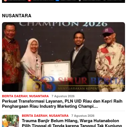
NUSANTARA
BERITA DAERAH
,
NUSANTARA
7 Agustus 2026
Perkuat Transformasi Layanan, PLN UID Riau dan Kepri Raih
Penghargaan Riau Industry Marketing Champi…
BERITA DAERAH
,
NUSANTARA
7 Agustus 2026
Trauma Banjir Belum Hilang, Warga Hutanabolon
Pilih Tinggal di Tenda karena Tanggul Tak Kunjung