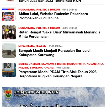
Tahun 2022 dan 2023 Terindikasi KKN
NUSANTARA
,
POLITIK & HUKUM
5148 Dilihat
Akibat Lalai, Website Rudenim Pekanbaru
Promosikan Judi Online
NUSANTARA
,
POLITIK & HUKUM
4320 Dilihat
Rutan Rengat ‘Saksi Bisu’ Mirwansyah Menangis
Minta Perdamaian
NUSANTARA
,
RAGAM
4318 Dilihat
Sampah Masih Menjadi Persoalan Serius di
Kabupaten Karawang
BERITA DAERAH
,
EKONOMI & BISNIS
,
MERAH PUTIH
,
NUSANTARA
,
POLITIK & HUKUM
,
RAGAM
4078 Dilihat
Penyertaan Modal PDAM Tirta Siak Tahun 2023
Berpotensi Rugikan Keuangan Negara