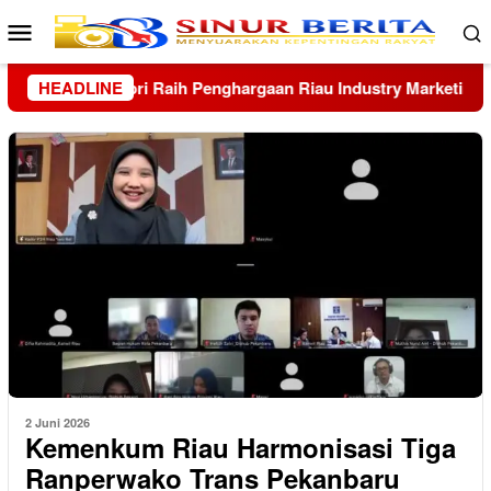
Loncat
Menu
ke
Mobile
konten
ting Champion 2026
HEADLINE
Asintel Satlap Tricakti Beri Penjel
2 Juni 2026
Kemenkum Riau Harmonisasi Tiga
Ranperwako Trans Pekanbaru