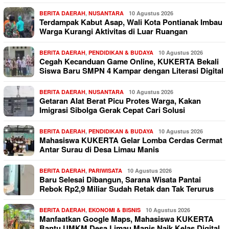
BERITA DAERAH
,
NUSANTARA
10 Agustus 2026
Terdampak Kabut Asap, Wali Kota Pontianak Imbau
Warga Kurangi Aktivitas di Luar Ruangan
BERITA DAERAH
,
PENDIDIKAN & BUDAYA
10 Agustus 2026
Cegah Kecanduan Game Online, KUKERTA Bekali
Siswa Baru SMPN 4 Kampar dengan Literasi Digital
BERITA DAERAH
,
NUSANTARA
10 Agustus 2026
Getaran Alat Berat Picu Protes Warga, Kakan
Imigrasi Sibolga Gerak Cepat Cari Solusi
BERITA DAERAH
,
PENDIDIKAN & BUDAYA
10 Agustus 2026
Mahasiswa KUKERTA Gelar Lomba Cerdas Cermat
Antar Surau di Desa Limau Manis
BERITA DAERAH
,
PARIWISATA
10 Agustus 2026
Baru Selesai Dibangun, Sarana Wisata Pantai
Rebok Rp2,9 Miliar Sudah Retak dan Tak Terurus
BERITA DAERAH
,
EKONOMI & BISNIS
10 Agustus 2026
Manfaatkan Google Maps, Mahasiswa KUKERTA
Bantu UMKM Desa Limau Manis Naik Kelas Digital