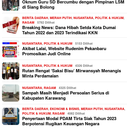
Oknum Guru SD Bercumbu dengan Pimpinan LSM
di Siang Bolong
BERITA DAERAH
,
MERAH PUTIH
,
NUSANTARA
,
POLITIK & HUKUM
,
RAGAM
5782 Dilihat
Breaking News: Dana Hibah Setda Kota Dumai
Tahun 2022 dan 2023 Terindikasi KKN
NUSANTARA
,
POLITIK & HUKUM
5153 Dilihat
Akibat Lalai, Website Rudenim Pekanbaru
Promosikan Judi Online
NUSANTARA
,
POLITIK & HUKUM
4326 Dilihat
Rutan Rengat ‘Saksi Bisu’ Mirwansyah Menangis
Minta Perdamaian
NUSANTARA
,
RAGAM
4325 Dilihat
Sampah Masih Menjadi Persoalan Serius di
Kabupaten Karawang
BERITA DAERAH
,
EKONOMI & BISNIS
,
MERAH PUTIH
,
NUSANTARA
,
POLITIK & HUKUM
,
RAGAM
4082 Dilihat
Penyertaan Modal PDAM Tirta Siak Tahun 2023
Berpotensi Rugikan Keuangan Negara