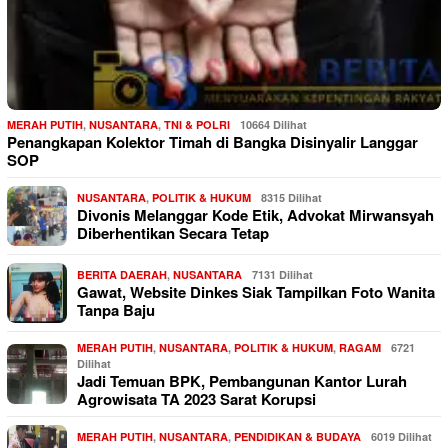
MERAH PUTIH
,
NUSANTARA
,
TNI & POLRI
10664 Dilihat
Penangkapan Kolektor Timah di Bangka Disinyalir Langgar
SOP
NUSANTARA
,
POLITIK & HUKUM
8315 Dilihat
Divonis Melanggar Kode Etik, Advokat Mirwansyah
Diberhentikan Secara Tetap
BERITA DAERAH
,
NUSANTARA
7131 Dilihat
Gawat, Website Dinkes Siak Tampilkan Foto Wanita
Tanpa Baju
MERAH PUTIH
,
NUSANTARA
,
POLITIK & HUKUM
,
RAGAM
6721
Dilihat
Jadi Temuan BPK, Pembangunan Kantor Lurah
Agrowisata TA 2023 Sarat Korupsi
MERAH PUTIH
,
NUSANTARA
,
PENDIDIKAN & BUDAYA
6019 Dilihat