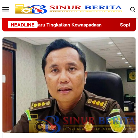
Loncat
Menu
ke
Mobile
konten
Sopir Angkot di Tapanuli Tengah Diringkus, Diduga Curi Em
HEADLINE