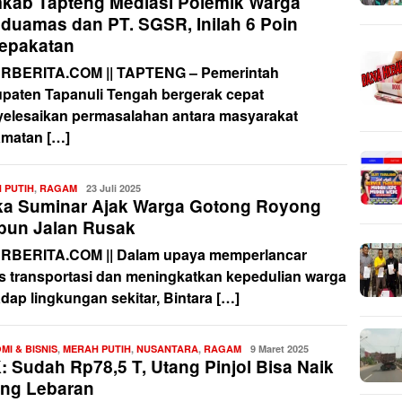
kab Tapteng Mediasi Polemik Warga
duamas dan PT. SGSR, Inilah 6 Poin
epakatan
RBERITA.COM || TAPTENG – Pemerintah
paten Tapanuli Tengah bergerak cepat
elesaikan permasalahan antara masyarakat
matan […]
 PUTIH
,
RAGAM
Redaksi
23 Juli 2025
ka Suminar Ajak Warga Gotong Royong
bun Jalan Rusak
RBERITA.COM || Dalam upaya memperlancar
s transportasi dan meningkatkan kepedulian warga
adap lingkungan sekitar, Bintara […]
MI & BISNIS
,
MERAH PUTIH
,
NUSANTARA
,
RAGAM
Redaksi
9 Maret 2025
: Sudah Rp78,5 T, Utang Pinjol Bisa Naik
ang Lebaran