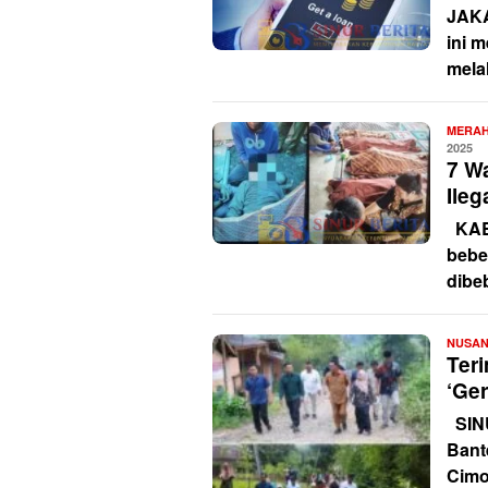
JAKA
ini 
mela
MERAH
2025
7 W
Ile
KAB.
bebe
dibe
NUSA
Ter
‘Ger
SIN
Bant
Cimo