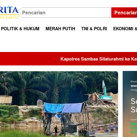
Pencaria
POLITIK & HUKUM
MERAH PUTIH
TNI & POLRI
EKONOMI &
Kapolres Sambas Silaturahmi ke Keraton Alwatzikhoebillah