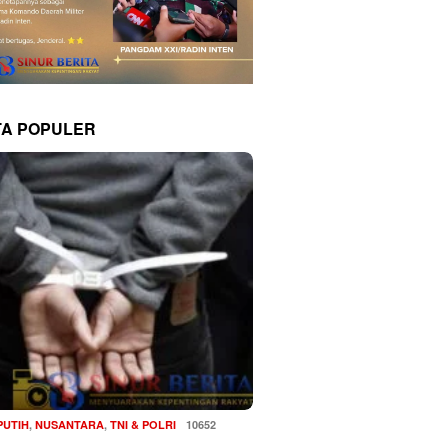
TA POPULER
PUTIH
,
NUSANTARA
,
TNI & POLRI
10652