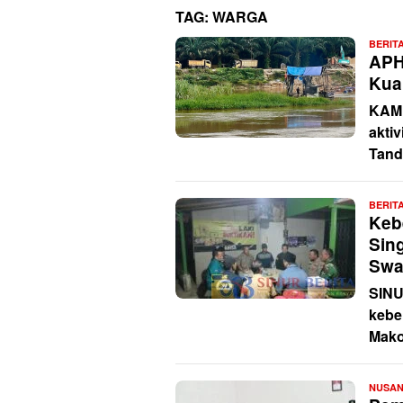
TAG:
WARGA
BERIT
APH
Kua
KAMP
aktiv
Tand
BERIT
Keb
Sin
Swa
SINU
kebe
Mako
NUSA