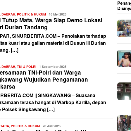
Penang
Disiny
A DAERAH
,
POLITIK & HUKUM
Redaksi
16 Mei 2026
 Tutup Mata, Warga Siap Demo Lokasi
ri Durian Tandang
AR, SINURBERITA.COM – Penolakan terhadap
itas kuari atau galian material di Dusun III Durian
ang, […]
A DAERAH
,
TNI & POLRI
Redaksi
1 September 2025
ersamaan TNI-Polri dan Warga
gkawang Wujudkan Pengamanan
karsa
RBERITA.COM || SINGKAWANG – Suasana
rsamaan terasa hangat di Warkop Kartila, depan
 Polsek Singkawang […]
NTARA
,
POLITIK & HUKUM
Redaksi
28 Juli 2025