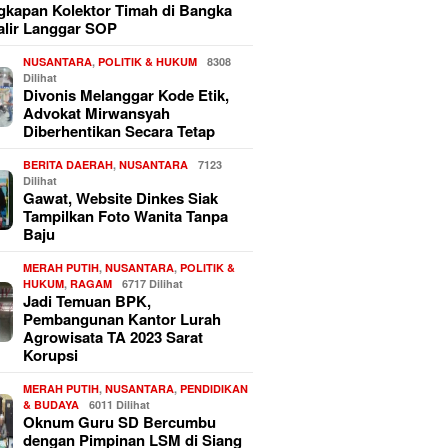
kapan Kolektor Timah di Bangka
alir Langgar SOP
NUSANTARA
,
POLITIK & HUKUM
8308
Dilihat
Divonis Melanggar Kode Etik,
Advokat Mirwansyah
Diberhentikan Secara Tetap
BERITA DAERAH
,
NUSANTARA
7123
Dilihat
Gawat, Website Dinkes Siak
Tampilkan Foto Wanita Tanpa
Baju
MERAH PUTIH
,
NUSANTARA
,
POLITIK &
HUKUM
,
RAGAM
6717 Dilihat
Jadi Temuan BPK,
Pembangunan Kantor Lurah
Agrowisata TA 2023 Sarat
Korupsi
MERAH PUTIH
,
NUSANTARA
,
PENDIDIKAN
& BUDAYA
6011 Dilihat
Oknum Guru SD Bercumbu
dengan Pimpinan LSM di Siang