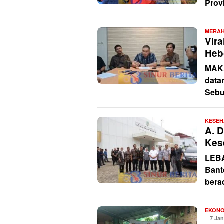
Prov
MERAH
Vira
Heb
MAKA
data
Sebu
KESEH
A. 
Kes
LEBA
Bant
bera
EKONO
7 Jan