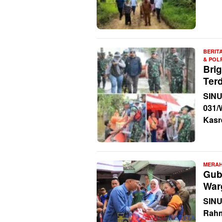
BERIT
& POL
Bri
Ter
SIN
031/
Kasr
MERAH
Gub
War
SINU
Rahm