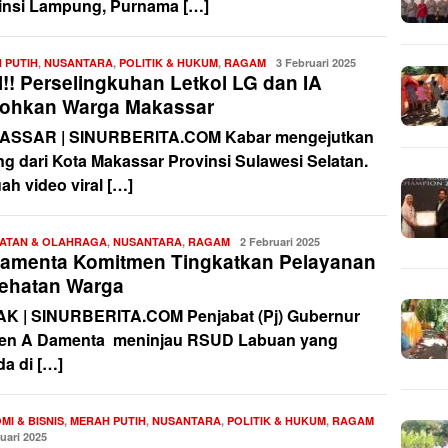
insi Lampung, Purnama […]
 PUTIH
,
NUSANTARA
,
POLITIK & HUKUM
,
RAGAM
Redaksi
3 Februari 2025
l!! Perselingkuhan Letkol LG dan IA
ohkan Warga Makassar
SSAR | SINURBERITA.COM Kabar mengejutkan
ng dari Kota Makassar Provinsi Sulawesi Selatan.
ah video viral […]
ATAN & OLAHRAGA
,
NUSANTARA
,
RAGAM
Redaksi
2 Februari 2025
Damenta Komitmen Tingkatkan Pelayanan
ehatan Warga
K | SINURBERITA.COM Penjabat (Pj) Gubernur
en A Damenta meninjau RSUD Labuan yang
da di […]
MI & BISNIS
,
MERAH PUTIH
,
NUSANTARA
,
POLITIK & HUKUM
,
RAGAM
Redaksi
uari 2025