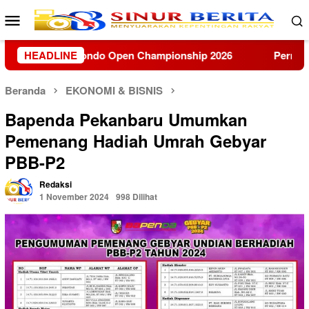
Loncat
Menu
ke
Mobile
konten
26
HEADLINE
Permudah Akses Informasi Wilayah, Mahasiswa KUK
Beranda
EKONOMI & BISNIS
Bapenda Pekanbaru Umumkan
Pemenang Hadiah Umrah Gebyar
PBB-P2
Redaksi
1 November 2024
998 Dilihat