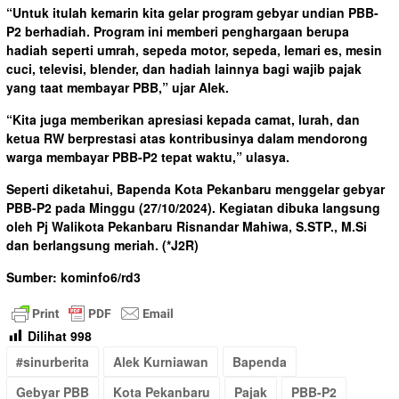
“Untuk itulah kemarin kita gelar program gebyar undian PBB-
P2 berhadiah. Program ini memberi penghargaan berupa
hadiah seperti umrah, sepeda motor, sepeda, lemari es, mesin
cuci, televisi, blender, dan hadiah lainnya bagi wajib pajak
yang taat membayar PBB,” ujar Alek.
“Kita juga memberikan apresiasi kepada camat, lurah, dan
ketua RW berprestasi atas kontribusinya dalam mendorong
warga membayar PBB-P2 tepat waktu,” ulasya.
Seperti diketahui, Bapenda Kota Pekanbaru menggelar gebyar
PBB-P2 pada Minggu (27/10/2024). Kegiatan dibuka langsung
oleh Pj Walikota Pekanbaru Risnandar Mahiwa, S.STP., M.Si
dan berlangsung meriah.
(*J2R)
Sumber: kominfo6/rd3
Dilihat
998
#sinurberita
Alek Kurniawan
Bapenda
Gebyar PBB
Kota Pekanbaru
Pajak
PBB-P2