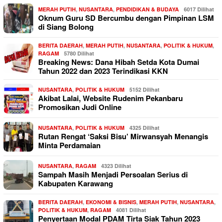
MERAH PUTIH
,
NUSANTARA
,
PENDIDIKAN & BUDAYA
6017 Dilihat
Oknum Guru SD Bercumbu dengan Pimpinan LSM
di Siang Bolong
BERITA DAERAH
,
MERAH PUTIH
,
NUSANTARA
,
POLITIK & HUKUM
,
RAGAM
5780 Dilihat
Breaking News: Dana Hibah Setda Kota Dumai
Tahun 2022 dan 2023 Terindikasi KKN
NUSANTARA
,
POLITIK & HUKUM
5152 Dilihat
Akibat Lalai, Website Rudenim Pekanbaru
Promosikan Judi Online
NUSANTARA
,
POLITIK & HUKUM
4325 Dilihat
Rutan Rengat ‘Saksi Bisu’ Mirwansyah Menangis
Minta Perdamaian
NUSANTARA
,
RAGAM
4323 Dilihat
Sampah Masih Menjadi Persoalan Serius di
Kabupaten Karawang
BERITA DAERAH
,
EKONOMI & BISNIS
,
MERAH PUTIH
,
NUSANTARA
,
POLITIK & HUKUM
,
RAGAM
4081 Dilihat
Penyertaan Modal PDAM Tirta Siak Tahun 2023