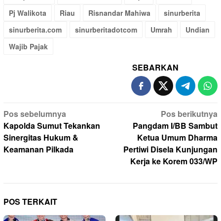
Pj Walikota
Riau
Risnandar Mahiwa
sinurberita
sinurberita.com
sinurberitadotcom
Umrah
Undian
Wajib Pajak
SEBARKAN
Navigasi
Pos sebelumnya
Pos berikutnya
pos
Kapolda Sumut Tekankan
Pangdam I/BB Sambut
Sinergitas Hukum &
Ketua Umum Dharma
Keamanan Pilkada
Pertiwi Disela Kunjungan
Kerja ke Korem 033/WP
POS TERKAIT