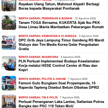
Rayakan Ulang Tahun, Mahmud Alqadri Berbagi
Beras kepada Masyarakat Pontianak
BERITA DAERAH
,
PENDIDIKAN & BUDAYA
10 Agustus 2026
Tanam TOGA Bersama, KUKERTA Ajak Ibu PKK
Desa Limau Manis Manfaatkan Pekarangan Rumah
BERITA DAERAH
,
KESEHATAN & OLAHRAGA
9 Agustus 2026
DPC Grib Jaya Lampung Timur Gandeng RS Mardi
Waluyo dan Tim Medis Korea Gelar Pengobatan
Gratis
BERITA DAERAH
,
NUSANTARA
8 Agustus 2026
PLN Perkuat Implementasi Budaya Keselamatan
Kerja melalui HSSE Control Center di Riau dan
Kepri
BERITA DAERAH
,
POLITIK & HUKUM
7 Agustus 2026
Famoni Gulo Bungkam Soal Propemperda, 15
Raperda Tapteng Disebut Belum Dibahas DPRD
BERITA DAERAH
,
TNI & POLRI
7 Agustus 2026
Perkuat Penanganan Laka Lantas, Satlantas Polres
Bangka dan PSC 119 Teken MoU