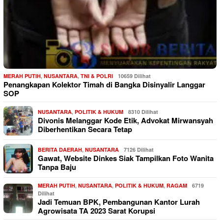
MERAH PUTIH
,
NUSANTARA
,
TNI & POLRI
10659 Dilihat
Penangkapan Kolektor Timah di Bangka Disinyalir Langgar
SOP
NUSANTARA
,
POLITIK & HUKUM
8310 Dilihat
Divonis Melanggar Kode Etik, Advokat Mirwansyah
Diberhentikan Secara Tetap
BERITA DAERAH
,
NUSANTARA
7126 Dilihat
Gawat, Website Dinkes Siak Tampilkan Foto Wanita
Tanpa Baju
MERAH PUTIH
,
NUSANTARA
,
POLITIK & HUKUM
,
RAGAM
6719
Dilihat
Jadi Temuan BPK, Pembangunan Kantor Lurah
Agrowisata TA 2023 Sarat Korupsi