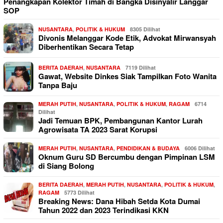
Penangkapan Kolektor Timah di Bangka Disinyalir Langgar
SOP
NUSANTARA
,
POLITIK & HUKUM
8305 Dilihat
Divonis Melanggar Kode Etik, Advokat Mirwansyah
Diberhentikan Secara Tetap
BERITA DAERAH
,
NUSANTARA
7119 Dilihat
Gawat, Website Dinkes Siak Tampilkan Foto Wanita
Tanpa Baju
MERAH PUTIH
,
NUSANTARA
,
POLITIK & HUKUM
,
RAGAM
6714
Dilihat
Jadi Temuan BPK, Pembangunan Kantor Lurah
Agrowisata TA 2023 Sarat Korupsi
MERAH PUTIH
,
NUSANTARA
,
PENDIDIKAN & BUDAYA
6006 Dilihat
Oknum Guru SD Bercumbu dengan Pimpinan LSM
di Siang Bolong
BERITA DAERAH
,
MERAH PUTIH
,
NUSANTARA
,
POLITIK & HUKUM
,
RAGAM
5773 Dilihat
Breaking News: Dana Hibah Setda Kota Dumai
Tahun 2022 dan 2023 Terindikasi KKN