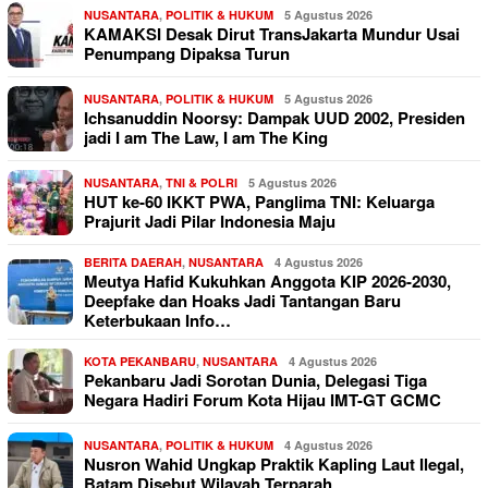
NUSANTARA
,
POLITIK & HUKUM
5 Agustus 2026
KAMAKSI Desak Dirut TransJakarta Mundur Usai
Penumpang Dipaksa Turun
NUSANTARA
,
POLITIK & HUKUM
5 Agustus 2026
Ichsanuddin Noorsy: Dampak UUD 2002, Presiden
jadi I am The Law, I am The King
NUSANTARA
,
TNI & POLRI
5 Agustus 2026
HUT ke-60 IKKT PWA, Panglima TNI: Keluarga
Prajurit Jadi Pilar Indonesia Maju
BERITA DAERAH
,
NUSANTARA
4 Agustus 2026
Meutya Hafid Kukuhkan Anggota KIP 2026-2030,
Deepfake dan Hoaks Jadi Tantangan Baru
Keterbukaan Info…
KOTA PEKANBARU
,
NUSANTARA
4 Agustus 2026
Pekanbaru Jadi Sorotan Dunia, Delegasi Tiga
Negara Hadiri Forum Kota Hijau IMT-GT GCMC
NUSANTARA
,
POLITIK & HUKUM
4 Agustus 2026
Nusron Wahid Ungkap Praktik Kapling Laut Ilegal,
Batam Disebut Wilayah Terparah