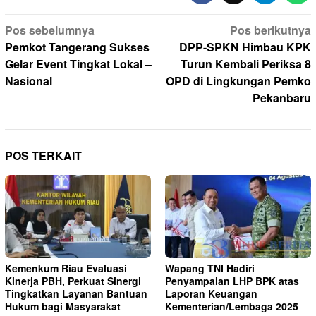
Navigasi
Pos sebelumnya
Pos berikutnya
pos
Pemkot Tangerang Sukses
DPP-SPKN Himbau KPK
Gelar Event Tingkat Lokal –
Turun Kembali Periksa 8
Nasional
OPD di Lingkungan Pemko
Pekanbaru
POS TERKAIT
Kemenkum Riau Evaluasi
Wapang TNI Hadiri
Kinerja PBH, Perkuat Sinergi
Penyampaian LHP BPK atas
Tingkatkan Layanan Bantuan
Laporan Keuangan
Hukum bagi Masyarakat
Kementerian/Lembaga 2025