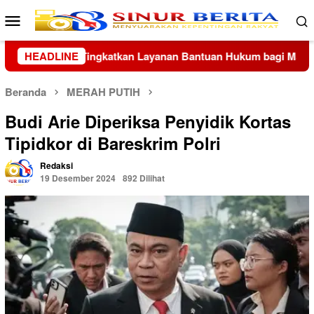
Loncat
Menu
ke
Mobile
konten
bagi Masyarakat
HEADLINE
Wapang TNI Hadiri Penyampaian LHP 
Beranda
MERAH PUTIH
Budi Arie Diperiksa Penyidik Kortas
Tipidkor di Bareskrim Polri
Redaksi
19 Desember 2024
892 Dilihat