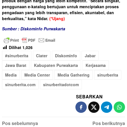
produk dengan harga yang lebih kompetitif. “Secara singkat,
penggunaan e-katalog bertujuan untuk menciptakan proses
pengadaan yang lebih transparan, efisien, akuntabel, dan
berkualitas,” kata Nidar.
(*Ujang)
Sumber : Diskominfo Purwakarta
Dilihat
1,026
#sinurberita
Ciater
Diskominfo
Jabar
Jawa Barat
Kabupaten Purwakarta
Kerjasama
Media
Media Center
Media Gathering
sinurberita
sinurberita.com
sinurberitadotcom
SEBARKAN
Navigasi
Pos sebelumnya
Pos berikutnya