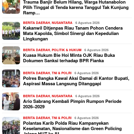
Trauma Banjir Belum Hilang, Warga Hutanabolon
Pilih Tinggal di Tenda karena Tanggul Tak Kunjung
Ramp…
BERITA DAERAH
,
NUSANTARA
6 Agustus 2026
Kakanwil Ditjenpas Riau Tanam Pohon Cendera
Mata Kapolda, Simbol Sinergi dan Kepedulian
Lingkungan
BERITA DAERAH
,
POLITIK & HUKUM
6 Agustus 2026
Kuasa Hukum Bie Hoi Minta OJK Riau Buka
Dokumen Sanksi terhadap BPR Fianka
BERITA DAERAH
,
TNI & POLRI
6 Agustus 2026
Polres Bangka Kawal Aksi Damai di Kantor Bupati,
Aspirasi Massa Langsung Ditanggapi
BERITA DAERAH
,
NUSANTARA
6 Agustus 2026
Ario Sabrang Kembali Pimpin Rumpon Periode
2026–2029
BERITA DAERAH
,
TNI & POLRI
6 Agustus 2026
Polantas Karib Polda Riau Kampanyekan
Keselamatan, Nasionalisme dan Green Policing
Jelang HUT ke-81 …