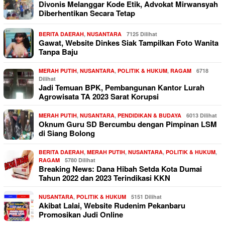
Divonis Melanggar Kode Etik, Advokat Mirwansyah
Diberhentikan Secara Tetap
BERITA DAERAH
,
NUSANTARA
7125 Dilihat
Gawat, Website Dinkes Siak Tampilkan Foto Wanita
Tanpa Baju
MERAH PUTIH
,
NUSANTARA
,
POLITIK & HUKUM
,
RAGAM
6718
Dilihat
Jadi Temuan BPK, Pembangunan Kantor Lurah
Agrowisata TA 2023 Sarat Korupsi
MERAH PUTIH
,
NUSANTARA
,
PENDIDIKAN & BUDAYA
6013 Dilihat
Oknum Guru SD Bercumbu dengan Pimpinan LSM
di Siang Bolong
BERITA DAERAH
,
MERAH PUTIH
,
NUSANTARA
,
POLITIK & HUKUM
,
RAGAM
5780 Dilihat
Breaking News: Dana Hibah Setda Kota Dumai
Tahun 2022 dan 2023 Terindikasi KKN
NUSANTARA
,
POLITIK & HUKUM
5151 Dilihat
Akibat Lalai, Website Rudenim Pekanbaru
Promosikan Judi Online