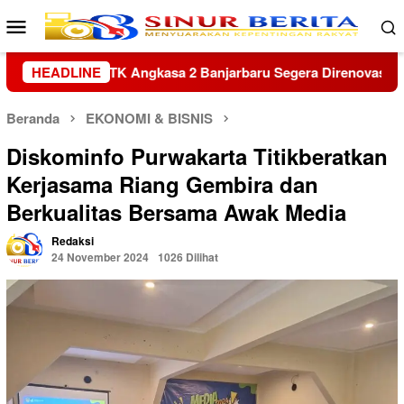
Loncat
Menu
ke
Mobile
konten
gera Direnovasi
HEADLINE
Kapolres Sambas Silaturahmi ke Keraton
Beranda
EKONOMI & BISNIS
Diskominfo Purwakarta Titikberatkan
Kerjasama Riang Gembira dan
Berkualitas Bersama Awak Media
Redaksi
24 November 2024
1026 Dilihat