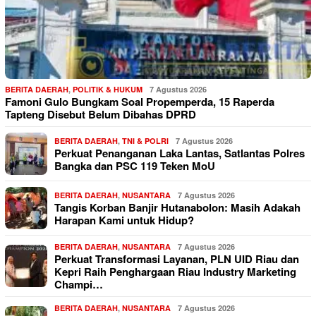
BERITA DAERAH
,
POLITIK & HUKUM
7 Agustus 2026
Famoni Gulo Bungkam Soal Propemperda, 15 Raperda
Tapteng Disebut Belum Dibahas DPRD
BERITA DAERAH
,
TNI & POLRI
7 Agustus 2026
Perkuat Penanganan Laka Lantas, Satlantas Polres
Bangka dan PSC 119 Teken MoU
BERITA DAERAH
,
NUSANTARA
7 Agustus 2026
Tangis Korban Banjir Hutanabolon: Masih Adakah
Harapan Kami untuk Hidup?
BERITA DAERAH
,
NUSANTARA
7 Agustus 2026
Perkuat Transformasi Layanan, PLN UID Riau dan
Kepri Raih Penghargaan Riau Industry Marketing
Champi…
BERITA DAERAH
,
NUSANTARA
7 Agustus 2026