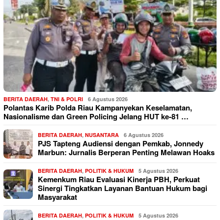
BERITA DAERAH
,
TNI & POLRI
6 Agustus 2026
Polantas Karib Polda Riau Kampanyekan Keselamatan,
Nasionalisme dan Green Policing Jelang HUT ke-81 …
BERITA DAERAH
,
NUSANTARA
6 Agustus 2026
PJS Tapteng Audiensi dengan Pemkab, Jonnedy
Marbun: Jurnalis Berperan Penting Melawan Hoaks
BERITA DAERAH
,
POLITIK & HUKUM
5 Agustus 2026
Kemenkum Riau Evaluasi Kinerja PBH, Perkuat
Sinergi Tingkatkan Layanan Bantuan Hukum bagi
Masyarakat
BERITA DAERAH
,
POLITIK & HUKUM
5 Agustus 2026