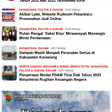
Tahun 2022 dan 2023 Terindikasi KKN
NUSANTARA
,
POLITIK & HUKUM
5147 Dilihat
Akibat Lalai, Website Rudenim Pekanbaru
Promosikan Judi Online
NUSANTARA
,
POLITIK & HUKUM
4318 Dilihat
Rutan Rengat ‘Saksi Bisu’ Mirwansyah Menangis
Minta Perdamaian
NUSANTARA
,
RAGAM
4317 Dilihat
Sampah Masih Menjadi Persoalan Serius di
Kabupaten Karawang
BERITA DAERAH
,
EKONOMI & BISNIS
,
MERAH PUTIH
,
NUSANTARA
,
POLITIK & HUKUM
,
RAGAM
4077 Dilihat
Penyertaan Modal PDAM Tirta Siak Tahun 2023
Berpotensi Rugikan Keuangan Negara