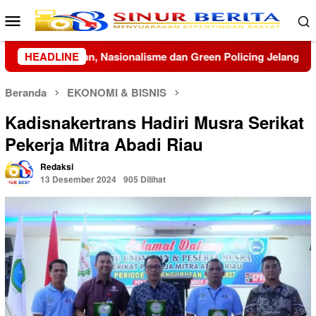
Loncat
Menu
ke
Mobile
konten
ng Jelang HUT ke-81 RI
HEADLINE
Menko Polkam Imbau Masyarakat 
Beranda
EKONOMI & BISNIS
Kadisnakertrans Hadiri Musra Serikat
Pekerja Mitra Abadi Riau
Redaksi
13 Desember 2024
905 Dilihat