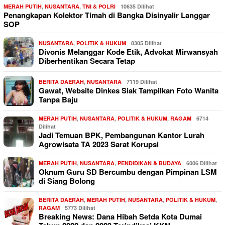
MERAH PUTIH
,
NUSANTARA
,
TNI & POLRI
10635 Dilihat
Penangkapan Kolektor Timah di Bangka Disinyalir Langgar
SOP
NUSANTARA
,
POLITIK & HUKUM
8305 Dilihat
Divonis Melanggar Kode Etik, Advokat Mirwansyah
Diberhentikan Secara Tetap
BERITA DAERAH
,
NUSANTARA
7119 Dilihat
Gawat, Website Dinkes Siak Tampilkan Foto Wanita
Tanpa Baju
MERAH PUTIH
,
NUSANTARA
,
POLITIK & HUKUM
,
RAGAM
6714
Dilihat
Jadi Temuan BPK, Pembangunan Kantor Lurah
Agrowisata TA 2023 Sarat Korupsi
MERAH PUTIH
,
NUSANTARA
,
PENDIDIKAN & BUDAYA
6006 Dilihat
Oknum Guru SD Bercumbu dengan Pimpinan LSM
di Siang Bolong
BERITA DAERAH
,
MERAH PUTIH
,
NUSANTARA
,
POLITIK & HUKUM
,
RAGAM
5773 Dilihat
Breaking News: Dana Hibah Setda Kota Dumai