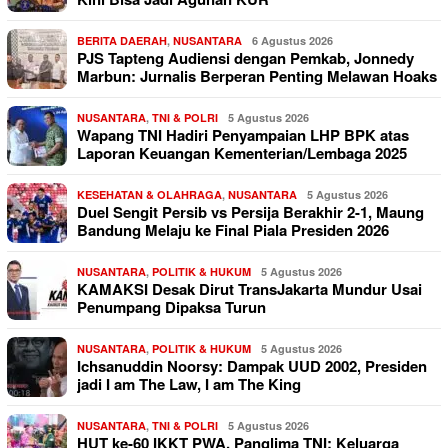
BERITA DAERAH
,
NUSANTARA
6 Agustus 2026
PJS Tapteng Audiensi dengan Pemkab, Jonnedy
Marbun: Jurnalis Berperan Penting Melawan Hoaks
NUSANTARA
,
TNI & POLRI
5 Agustus 2026
Wapang TNI Hadiri Penyampaian LHP BPK atas
Laporan Keuangan Kementerian/Lembaga 2025
KESEHATAN & OLAHRAGA
,
NUSANTARA
5 Agustus 2026
Duel Sengit Persib vs Persija Berakhir 2-1, Maung
Bandung Melaju ke Final Piala Presiden 2026
NUSANTARA
,
POLITIK & HUKUM
5 Agustus 2026
KAMAKSI Desak Dirut TransJakarta Mundur Usai
Penumpang Dipaksa Turun
NUSANTARA
,
POLITIK & HUKUM
5 Agustus 2026
Ichsanuddin Noorsy: Dampak UUD 2002, Presiden
jadi I am The Law, I am The King
NUSANTARA
,
TNI & POLRI
5 Agustus 2026
HUT ke-60 IKKT PWA, Panglima TNI: Keluarga