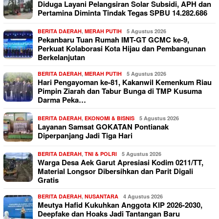
Diduga Layani Pelangsiran Solar Subsidi, APH dan
Pertamina Diminta Tindak Tegas SPBU 14.282.686
BERITA DAERAH
,
MERAH PUTIH
5 Agustus 2026
Pekanbaru Tuan Rumah IMT-GT GCMC ke-9,
Perkuat Kolaborasi Kota Hijau dan Pembangunan
Berkelanjutan
BERITA DAERAH
,
MERAH PUTIH
5 Agustus 2026
Hari Pengayoman ke-81, Kakanwil Kemenkum Riau
Pimpin Ziarah dan Tabur Bunga di TMP Kusuma
Darma Peka…
BERITA DAERAH
,
EKONOMI & BISNIS
5 Agustus 2026
Layanan Samsat GOKATAN Pontianak
Diperpanjang Jadi Tiga Hari
BERITA DAERAH
,
TNI & POLRI
5 Agustus 2026
Warga Desa Aek Garut Apresiasi Kodim 0211/TT,
Material Longsor Dibersihkan dan Parit Digali
Gratis
BERITA DAERAH
,
NUSANTARA
4 Agustus 2026
Meutya Hafid Kukuhkan Anggota KIP 2026-2030,
Deepfake dan Hoaks Jadi Tantangan Baru