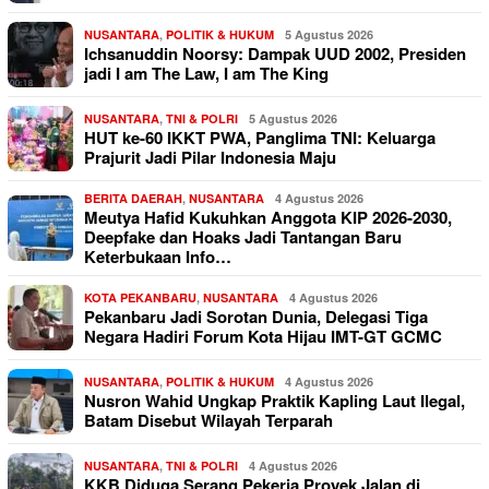
NUSANTARA
,
POLITIK & HUKUM
5 Agustus 2026
Ichsanuddin Noorsy: Dampak UUD 2002, Presiden
jadi I am The Law, I am The King
NUSANTARA
,
TNI & POLRI
5 Agustus 2026
HUT ke-60 IKKT PWA, Panglima TNI: Keluarga
Prajurit Jadi Pilar Indonesia Maju
BERITA DAERAH
,
NUSANTARA
4 Agustus 2026
Meutya Hafid Kukuhkan Anggota KIP 2026-2030,
Deepfake dan Hoaks Jadi Tantangan Baru
Keterbukaan Info…
KOTA PEKANBARU
,
NUSANTARA
4 Agustus 2026
Pekanbaru Jadi Sorotan Dunia, Delegasi Tiga
Negara Hadiri Forum Kota Hijau IMT-GT GCMC
NUSANTARA
,
POLITIK & HUKUM
4 Agustus 2026
Nusron Wahid Ungkap Praktik Kapling Laut Ilegal,
Batam Disebut Wilayah Terparah
NUSANTARA
,
TNI & POLRI
4 Agustus 2026
KKB Diduga Serang Pekerja Proyek Jalan di