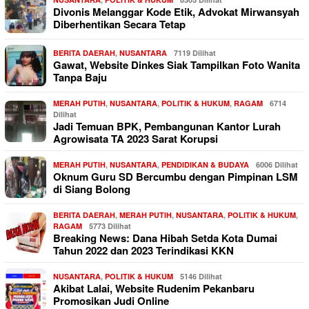
Divonis Melanggar Kode Etik, Advokat Mirwansyah
Diberhentikan Secara Tetap
BERITA DAERAH
,
NUSANTARA
7119 Dilihat
Gawat, Website Dinkes Siak Tampilkan Foto Wanita
Tanpa Baju
MERAH PUTIH
,
NUSANTARA
,
POLITIK & HUKUM
,
RAGAM
6714
Dilihat
Jadi Temuan BPK, Pembangunan Kantor Lurah
Agrowisata TA 2023 Sarat Korupsi
MERAH PUTIH
,
NUSANTARA
,
PENDIDIKAN & BUDAYA
6006 Dilihat
Oknum Guru SD Bercumbu dengan Pimpinan LSM
di Siang Bolong
BERITA DAERAH
,
MERAH PUTIH
,
NUSANTARA
,
POLITIK & HUKUM
,
RAGAM
5773 Dilihat
Breaking News: Dana Hibah Setda Kota Dumai
Tahun 2022 dan 2023 Terindikasi KKN
NUSANTARA
,
POLITIK & HUKUM
5146 Dilihat
Akibat Lalai, Website Rudenim Pekanbaru
Promosikan Judi Online