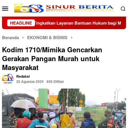
Loncat
Menu
ke
Mobile
konten
m bagi Masyarakat
HEADLINE
Wapang TNI Hadiri Penyampaian LHP
Beranda
EKONOMI & BISNIS
Kodim 1710/Mimika Gencarkan
Gerakan Pangan Murah untuk
Masyarakat
Redaksi
20 Agustus 2025
659 Dilihat