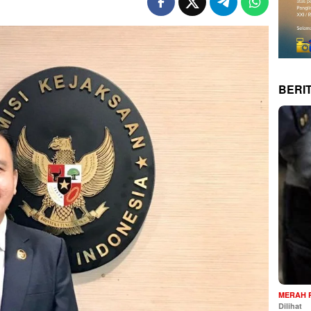
BERI
MERAH 
Dilihat