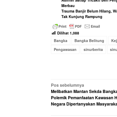
Asintel Satlap Tricakti Beri Pe
Merbau
Trauma Banjir Belum Hilang, W
Tak Kunjung Rampung
Dilihat
1,088
Bangka
Bangka Belitung
Ke
Pengawasan
sinurberita
sin
Navigasi
Pos sebelumnya
pos
Melibatkan Mantan Sekda Bangka
Polemik Pemanfaatan Kawasan 
Negara Dipertanyakan Masyaraka