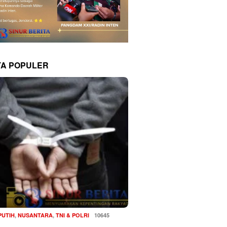
TA POPULER
PUTIH
,
NUSANTARA
,
TNI & POLRI
10645