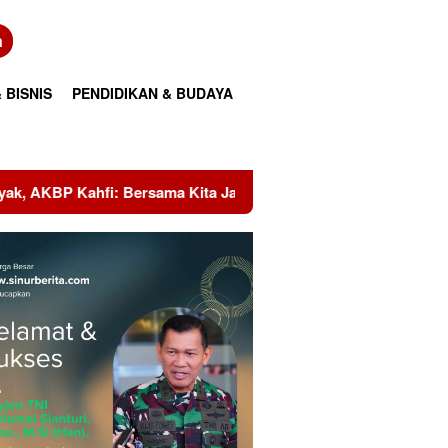
n
 BISNIS
PENDIDIKAN & BUDAYA
ta Jaga Melawi
Tangis Korban Banjir Hutanabolon: Mas