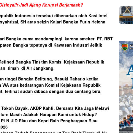
sinyalir Jadi Ajang Korupsi Berjamaah?
ublik Indonesia tersebut dibenarkan oleh Kasi Intel
syahrizal, SH atas seizin Kajari Bangka Futin Helena
Kejari Bangka cuma mendampingi, karena smelter PT. RBT
paten Bangka tepatnya di Kawasan Industri Jelitik
Refined Bangka Tin) tim Komisi Kejaksaan Republik
an timah di Air Jangkang.
n tinggi Bangka Belitung, Basuki Raharjo ketika
n WA atas kedatangan Komisi Kejaksaan Republik
t, terlihat sudah dibaca dengan dua centang biru,
e Tokoh Dayak, AKBP Kahfi: Bersama Kita Jaga Melawi
olon: Masih Adakah Harapan Kami untuk Hidup?
 PLN UID Riau dan Kepri Raih Penghargaan Riau
2026