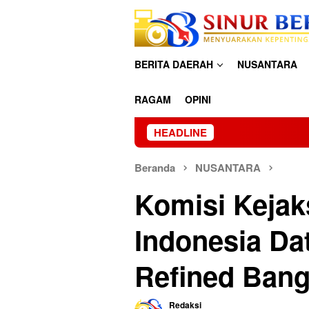
Loncat
ke
konten
BERITA DAERAH
NUSANTARA
RAGAM
OPINI
HEADLINE
Kapolr
Beranda
NUSANTARA
Komisi Kejak
Indonesia Da
Refined Bang
Redaksi