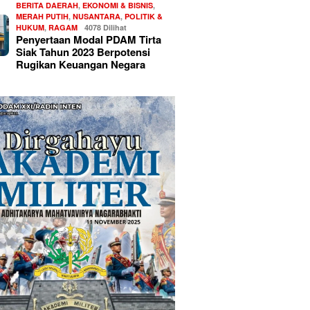
BERITA DAERAH
,
EKONOMI & BISNIS
,
MERAH PUTIH
,
NUSANTARA
,
POLITIK &
HUKUM
,
RAGAM
4078 Dilihat
Penyertaan Modal PDAM Tirta
Siak Tahun 2023 Berpotensi
Rugikan Keuangan Negara