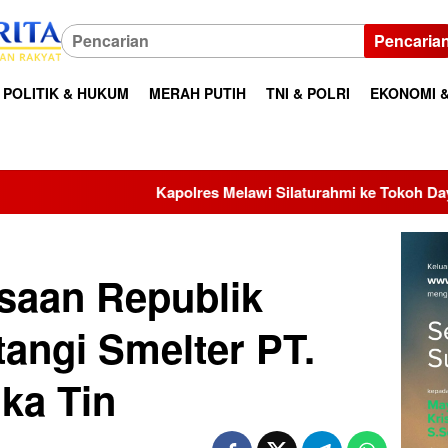
Pencaria
POLITIK & HUKUM
MERAH PUTIH
TNI & POLRI
EKONOMI &
es Melawi Silaturahmi ke Tokoh Dayak, AKBP Kahfi: Bersama Ki
saan Republik
tangi Smelter PT.
ka Tin