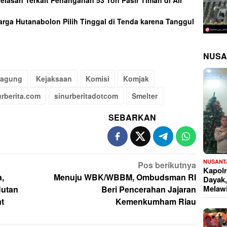
njelasan Terkait Penanganan 53 Ton Pasir Timah di Air
arga Hutanabolon Pilih Tinggal di Tenda karena Tanggul
NUSA
jagung
Kejaksaan
Komisi
Komjak
urberita.com
sinurberitadotcom
Smelter
SEBARKAN
NUSANT
Pos berikutnya
Kapolr
,
Menuju WBK/WBBM, Ombudsman RI
Dayak,
Melaw
Hutan
Beri Pencerahan Jajaran
t
Kemenkumham Riau