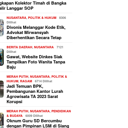
kapan Kolektor Timah di Bangka
alir Langgar SOP
NUSANTARA
,
POLITIK & HUKUM
8306
Dilihat
Divonis Melanggar Kode Etik,
Advokat Mirwansyah
Diberhentikan Secara Tetap
BERITA DAERAH
,
NUSANTARA
7121
Dilihat
Gawat, Website Dinkes Siak
Tampilkan Foto Wanita Tanpa
Baju
MERAH PUTIH
,
NUSANTARA
,
POLITIK &
HUKUM
,
RAGAM
6714 Dilihat
Jadi Temuan BPK,
Pembangunan Kantor Lurah
Agrowisata TA 2023 Sarat
Korupsi
MERAH PUTIH
,
NUSANTARA
,
PENDIDIKAN
& BUDAYA
6009 Dilihat
Oknum Guru SD Bercumbu
dengan Pimpinan LSM di Siang