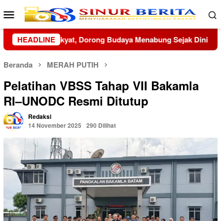
Loncat
Menu
ke
Mobile
konten
abung Sejak Dini
HEADLINE
Perkuat Penanganan Laka Lantas, Sat
Beranda
MERAH PUTIH
Pelatihan VBSS Tahap VII Bakamla
RI–UNODC Resmi Ditutup
Redaksi
14 November 2025
290 Dilihat