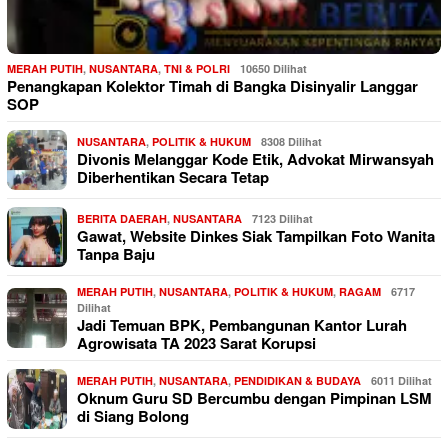
MERAH PUTIH
,
NUSANTARA
,
TNI & POLRI
10650 Dilihat
Penangkapan Kolektor Timah di Bangka Disinyalir Langgar
SOP
NUSANTARA
,
POLITIK & HUKUM
8308 Dilihat
Divonis Melanggar Kode Etik, Advokat Mirwansyah
Diberhentikan Secara Tetap
BERITA DAERAH
,
NUSANTARA
7123 Dilihat
Gawat, Website Dinkes Siak Tampilkan Foto Wanita
Tanpa Baju
MERAH PUTIH
,
NUSANTARA
,
POLITIK & HUKUM
,
RAGAM
6717
Dilihat
Jadi Temuan BPK, Pembangunan Kantor Lurah
Agrowisata TA 2023 Sarat Korupsi
MERAH PUTIH
,
NUSANTARA
,
PENDIDIKAN & BUDAYA
6011 Dilihat
Oknum Guru SD Bercumbu dengan Pimpinan LSM
di Siang Bolong