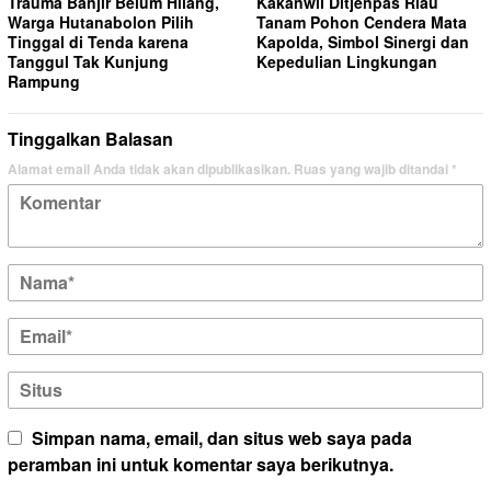
Trauma Banjir Belum Hilang,
Kakanwil Ditjenpas Riau
Warga Hutanabolon Pilih
Tanam Pohon Cendera Mata
Tinggal di Tenda karena
Kapolda, Simbol Sinergi dan
Tanggul Tak Kunjung
Kepedulian Lingkungan
Rampung
Tinggalkan Balasan
Alamat email Anda tidak akan dipublikasikan.
Ruas yang wajib ditandai
*
Simpan nama, email, dan situs web saya pada
peramban ini untuk komentar saya berikutnya.