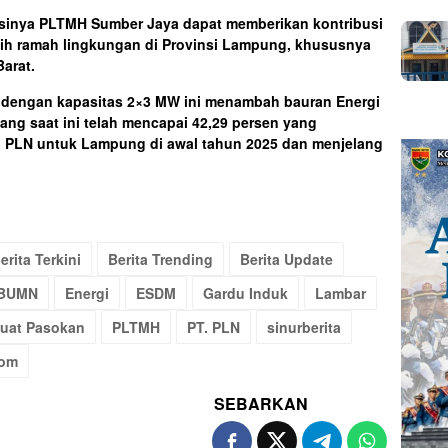
asinya PLTMH Sumber Jaya dapat memberikan kontribusi
rsih ramah lingkungan di Provinsi Lampung, khususnya
arat.
dengan kapasitas 2×3 MW ini menambah bauran Energi
ng saat ini telah mencapai 42,29 persen yang
i PLN untuk Lampung di awal tahun 2025 dan menjelang
erita Terkini
Berita Trending
Berita Update
BUMN
Energi
ESDM
Gardu Induk
Lambar
kuat Pasokan
PLTMH
PT. PLN
sinurberita
com
SEBARKAN