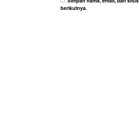
Simpan nama, email, dan situ
berikutnya.