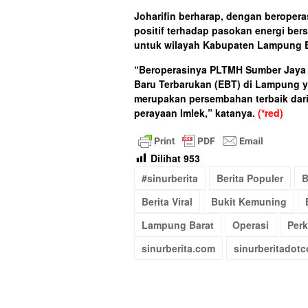
Joharifin berharap, dengan beroper
positif terhadap pasokan energi be
untuk wilayah Kabupaten Lampung B
“Beroperasinya PLTMH Sumber Jaya 
Baru Terbarukan (EBT) di Lampung ya
merupakan persembahan terbaik dar
perayaan Imlek,” katanya.
(*red)
Dilihat
953
#sinurberita
Berita Populer
B
Berita Viral
Bukit Kemuning
Lampung Barat
Operasi
Per
sinurberita.com
sinurberitadot