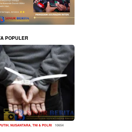
TA POPULER
PUTIH
,
NUSANTARA
,
TNI & POLRI
10654