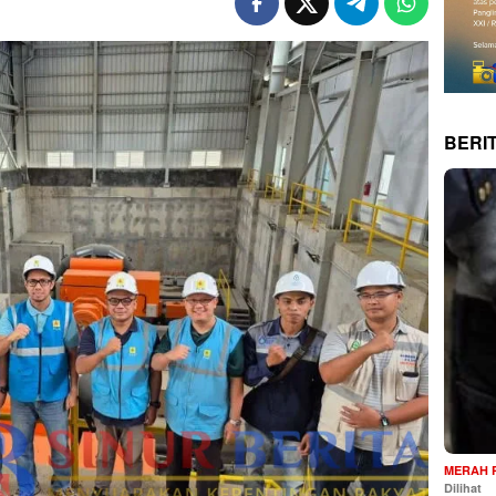
BERI
MERAH 
Dilihat