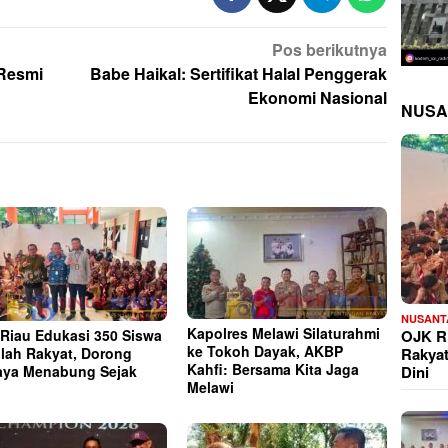
Pos berikutnya
 Resmi
Babe Haikal: Sertifikat Halal Penggerak
Ekonomi Nasional
NUSA
NUSANT
Kapolres Melawi Silaturahmi
OJK Ri
Riau Edukasi 350 Siswa
ke Tokoh Dayak, AKBP
Rakya
lah Rakyat, Dorong
Kahfi: Bersama Kita Jaga
Dini
ya Menabung Sejak
Melawi