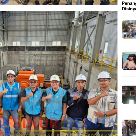
Penang
Disiny