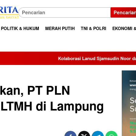
Pencaria
POLITIK & HUKUM
MERAH PUTIH
TNI & POLRI
EKONOMI &
Kolaborasi Lanud Sjamsudin Noor dan BRI, TK Angkasa 
kan, PT PLN
PLTMH di Lampung