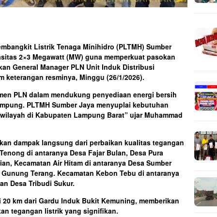
mbangkit Listrik Tenaga Minihidro (PLTMH) Sumber
asitas 2×3 Megawatt (MW) guna memperkuat pasokan
pkan General Manager PLN Unit Induk Distribusi
 keterangan resminya, Minggu (26/1/2026).
men PLN dalam mendukung penyediaan energi bersih
Lampung. PLTMH Sumber Jaya menyuplai kebutuhan
pa wilayah di Kabupaten Lampung Barat” ujar Muhammad
kan dampak langsung dari perbaikan kualitas tegangan
y Tenong di antaranya Desa Fajar Bulan, Desa Pura
an, Kecamatan Air Hitam di antaranya Desa Sumber
 Gunung Terang. Kecamatan Kebon Tebu di antaranya
an Desa Tribudi Sukur.
ri 20 km dari Gardu Induk Bukit Kemuning, memberikan
an tegangan listrik yang signifikan.