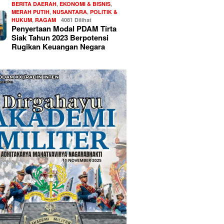
BERITA DAERAH
,
EKONOMI & BISNIS
,
MERAH PUTIH
,
NUSANTARA
,
POLITIK &
HUKUM
,
RAGAM
4081 Dilihat
Penyertaan Modal PDAM Tirta
Siak Tahun 2023 Berpotensi
Rugikan Keuangan Negara