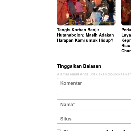
Tangis Korban Banjir
Perk
Hutanabolon: Masih Adakah
Laya
Harapan Kami untuk Hidup?
Kepr
Riau
Cham
Tinggalkan Balasan
Alamat email Anda tidak akan dipublikasikan