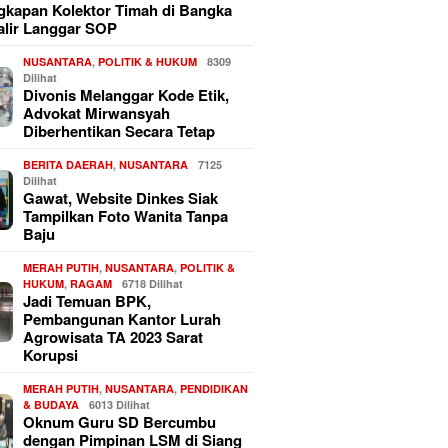
kapan Kolektor Timah di Bangka
alir Langgar SOP
NUSANTARA
,
POLITIK & HUKUM
8309
Dilihat
Divonis Melanggar Kode Etik,
Advokat Mirwansyah
Diberhentikan Secara Tetap
BERITA DAERAH
,
NUSANTARA
7125
Dilihat
Gawat, Website Dinkes Siak
Tampilkan Foto Wanita Tanpa
Baju
MERAH PUTIH
,
NUSANTARA
,
POLITIK &
HUKUM
,
RAGAM
6718 Dilihat
Jadi Temuan BPK,
Pembangunan Kantor Lurah
Agrowisata TA 2023 Sarat
Korupsi
MERAH PUTIH
,
NUSANTARA
,
PENDIDIKAN
& BUDAYA
6013 Dilihat
Oknum Guru SD Bercumbu
dengan Pimpinan LSM di Siang