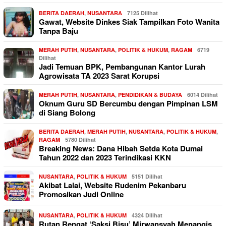
BERITA DAERAH
,
NUSANTARA
7125 Dilihat
Gawat, Website Dinkes Siak Tampilkan Foto Wanita
Tanpa Baju
MERAH PUTIH
,
NUSANTARA
,
POLITIK & HUKUM
,
RAGAM
6719
Dilihat
Jadi Temuan BPK, Pembangunan Kantor Lurah
Agrowisata TA 2023 Sarat Korupsi
MERAH PUTIH
,
NUSANTARA
,
PENDIDIKAN & BUDAYA
6014 Dilihat
Oknum Guru SD Bercumbu dengan Pimpinan LSM
di Siang Bolong
BERITA DAERAH
,
MERAH PUTIH
,
NUSANTARA
,
POLITIK & HUKUM
,
RAGAM
5780 Dilihat
Breaking News: Dana Hibah Setda Kota Dumai
Tahun 2022 dan 2023 Terindikasi KKN
NUSANTARA
,
POLITIK & HUKUM
5151 Dilihat
Akibat Lalai, Website Rudenim Pekanbaru
Promosikan Judi Online
NUSANTARA
,
POLITIK & HUKUM
4324 Dilihat
Rutan Rengat ‘Saksi Bisu’ Mirwansyah Menangis