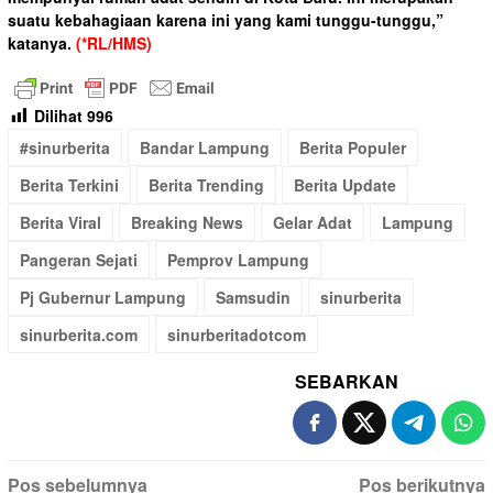
suatu kebahagiaan karena ini yang kami tunggu-tunggu,”
katanya.
(*RL/HMS)
Dilihat
996
#sinurberita
Bandar Lampung
Berita Populer
Berita Terkini
Berita Trending
Berita Update
Berita Viral
Breaking News
Gelar Adat
Lampung
Pangeran Sejati
Pemprov Lampung
Pj Gubernur Lampung
Samsudin
sinurberita
sinurberita.com
sinurberitadotcom
SEBARKAN
Navigasi
Pos sebelumnya
Pos berikutnya