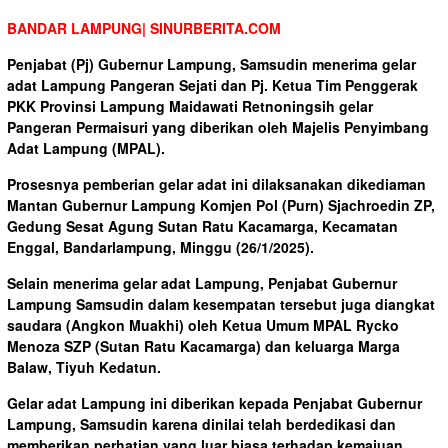
BANDAR LAMPUNG| SINURBERITA.COM
Penjabat (Pj) Gubernur Lampung, Samsudin menerima gelar
adat Lampung Pangeran Sejati dan Pj. Ketua Tim Penggerak
PKK Provinsi Lampung Maidawati Retnoningsih gelar
Pangeran Permaisuri yang diberikan oleh Majelis Penyimbang
Adat Lampung (MPAL).
Prosesnya pemberian gelar adat ini dilaksanakan dikediaman
Mantan Gubernur Lampung Komjen Pol (Purn) Sjachroedin ZP,
Gedung Sesat Agung Sutan Ratu Kacamarga, Kecamatan
Enggal, Bandarlampung, Minggu (26/1/2025).
Selain menerima gelar adat Lampung, Penjabat Gubernur
Lampung Samsudin dalam kesempatan tersebut juga diangkat
saudara (Angkon Muakhi) oleh Ketua Umum MPAL Rycko
Menoza SZP (Sutan Ratu Kacamarga) dan keluarga Marga
Balaw, Tiyuh Kedatun.
Gelar adat Lampung ini diberikan kepada Penjabat Gubernur
Lampung, Samsudin karena dinilai telah berdedikasi dan
memberikan perhatian yang luar biasa terhadap kemajuan