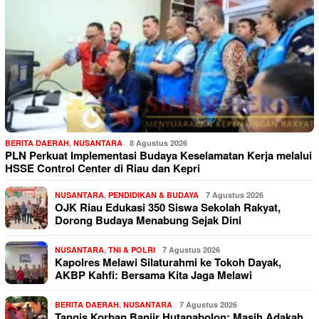
BERITA DAERAH
,
NUSANTARA
8 Agustus 2026
PLN Perkuat Implementasi Budaya Keselamatan Kerja melalui
HSSE Control Center di Riau dan Kepri
NUSANTARA
,
PENDIDIKAN & BUDAYA
7 Agustus 2026
OJK Riau Edukasi 350 Siswa Sekolah Rakyat,
Dorong Budaya Menabung Sejak Dini
NUSANTARA
,
TNI & POLRI
7 Agustus 2026
Kapolres Melawi Silaturahmi ke Tokoh Dayak,
AKBP Kahfi: Bersama Kita Jaga Melawi
BERITA DAERAH
,
NUSANTARA
7 Agustus 2026
Tangis Korban Banjir Hutanabolon: Masih Adakah