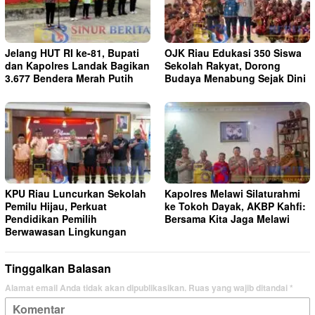
Jelang HUT RI ke-81, Bupati
OJK Riau Edukasi 350 Siswa
dan Kapolres Landak Bagikan
Sekolah Rakyat, Dorong
3.677 Bendera Merah Putih
Budaya Menabung Sejak Dini
KPU Riau Luncurkan Sekolah
Kapolres Melawi Silaturahmi
Pemilu Hijau, Perkuat
ke Tokoh Dayak, AKBP Kahfi:
Pendidikan Pemilih
Bersama Kita Jaga Melawi
Berwawasan Lingkungan
Tinggalkan Balasan
Alamat email Anda tidak akan dipublikasikan.
Ruas yang wajib ditandai
*