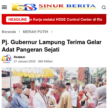
Loncat
Menu
ke
Mobile
konten
l Center di Riau dan Kepri
HEADLINE
Kolaborasi Lanud Sjamsudin
Beranda
MERAH PUTIH
Pj. Gubernur Lampung Terima Gelar
Adat Pangeran Sejati
Redaksi
27 Januari 2025
996 Dilihat