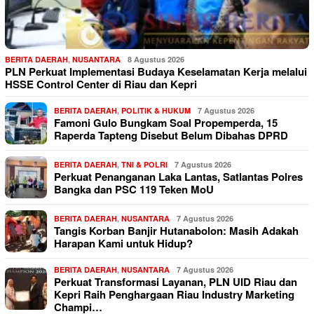
BERITA DAERAH
,
NUSANTARA
8 Agustus 2026
PLN Perkuat Implementasi Budaya Keselamatan Kerja melalui
HSSE Control Center di Riau dan Kepri
BERITA DAERAH
,
POLITIK & HUKUM
7 Agustus 2026
Famoni Gulo Bungkam Soal Propemperda, 15
Raperda Tapteng Disebut Belum Dibahas DPRD
BERITA DAERAH
,
TNI & POLRI
7 Agustus 2026
Perkuat Penanganan Laka Lantas, Satlantas Polres
Bangka dan PSC 119 Teken MoU
BERITA DAERAH
,
NUSANTARA
7 Agustus 2026
Tangis Korban Banjir Hutanabolon: Masih Adakah
Harapan Kami untuk Hidup?
BERITA DAERAH
,
NUSANTARA
7 Agustus 2026
Perkuat Transformasi Layanan, PLN UID Riau dan
Kepri Raih Penghargaan Riau Industry Marketing
Champi…