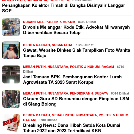
Penangkapan Kolektor Timah di Bangka Disinyalir Langgar
SOP
NUSANTARA
,
POLITIK & HUKUM
8310 Dilihat
Divonis Melanggar Kode Etik, Advokat Mirwansyah
Diberhentikan Secara Tetap
BERITA DAERAH
,
NUSANTARA
7126 Dilihat
Gawat, Website Dinkes Siak Tampilkan Foto Wanita
Tanpa Baju
MERAH PUTIH
,
NUSANTARA
,
POLITIK & HUKUM
,
RAGAM
6719
Dilihat
Jadi Temuan BPK, Pembangunan Kantor Lurah
Agrowisata TA 2023 Sarat Korupsi
MERAH PUTIH
,
NUSANTARA
,
PENDIDIKAN & BUDAYA
6014 Dilihat
Oknum Guru SD Bercumbu dengan Pimpinan LSM
di Siang Bolong
BERITA DAERAH
,
MERAH PUTIH
,
NUSANTARA
,
POLITIK & HUKUM
,
RAGAM
5780 Dilihat
Breaking News: Dana Hibah Setda Kota Dumai
Tahun 2022 dan 2023 Terindikasi KKN