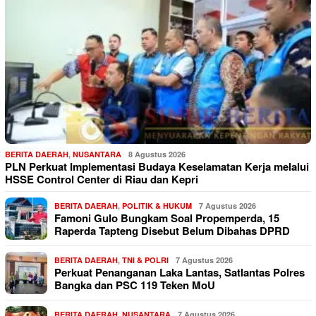
BERITA DAERAH
,
NUSANTARA
8 Agustus 2026
PLN Perkuat Implementasi Budaya Keselamatan Kerja melalui
HSSE Control Center di Riau dan Kepri
BERITA DAERAH
,
POLITIK & HUKUM
7 Agustus 2026
Famoni Gulo Bungkam Soal Propemperda, 15
Raperda Tapteng Disebut Belum Dibahas DPRD
BERITA DAERAH
,
TNI & POLRI
7 Agustus 2026
Perkuat Penanganan Laka Lantas, Satlantas Polres
Bangka dan PSC 119 Teken MoU
BERITA DAERAH
,
NUSANTARA
7 Agustus 2026