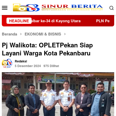
Loncat
Menu
ke
Mobile
konten
HEADLINE
PLN Perkuat Implementasi Budaya Keselamatan Kerja me
Beranda
EKONOMI & BISNIS
Pj Walikota: OPLETPekan Siap
Layani Warga Kota Pekanbaru
Redaksi
5 Desember 2024
975 Dilihat