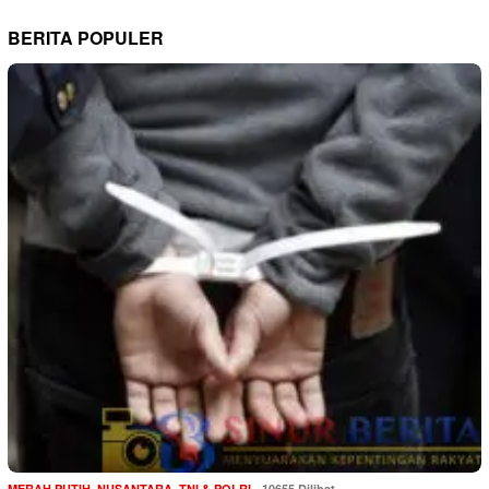
BERITA POPULER
MERAH PUTIH
,
NUSANTARA
,
TNI & POLRI
10655 Dilihat