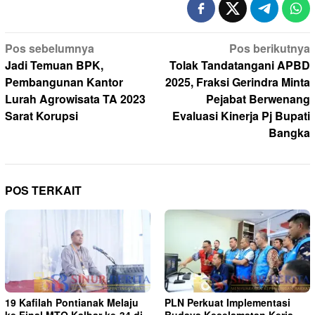
Navigasi
Pos sebelumnya
Pos berikutnya
pos
Jadi Temuan BPK,
Tolak Tandatangani APBD
Pembangunan Kantor
2025, Fraksi Gerindra Minta
Lurah Agrowisata TA 2023
Pejabat Berwenang
Sarat Korupsi
Evaluasi Kinerja Pj Bupati
Bangka
POS TERKAIT
19 Kafilah Pontianak Melaju
PLN Perkuat Implementasi
ke Final MTQ Kalbar ke-34 di
Budaya Keselamatan Kerja