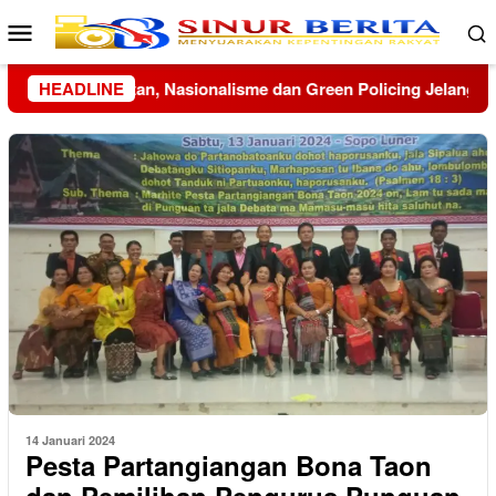
Loncat
Menu
ke
Mobile
konten
elang HUT ke-81 RI
HEADLINE
Menko Polkam Imbau Masyarakat Tol
14 Januari 2024
Pesta Partangiangan Bona Taon