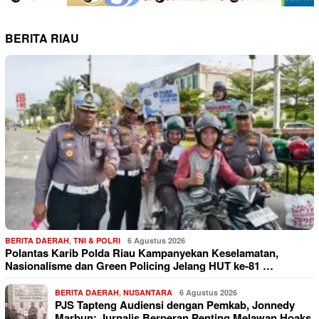
BERITA RIAU
BERITA DAERAH
,
TNI & POLRI
6 Agustus 2026
Polantas Karib Polda Riau Kampanyekan Keselamatan,
Nasionalisme dan Green Policing Jelang HUT ke-81 …
BERITA DAERAH
,
NUSANTARA
6 Agustus 2026
PJS Tapteng Audiensi dengan Pemkab, Jonnedy
Marbun: Jurnalis Berperan Penting Melawan Hoaks