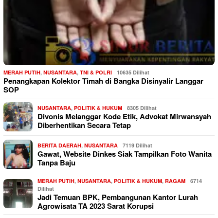
MERAH PUTIH
,
NUSANTARA
,
TNI & POLRI
10635 Dilihat
Penangkapan Kolektor Timah di Bangka Disinyalir Langgar
SOP
NUSANTARA
,
POLITIK & HUKUM
8305 Dilihat
Divonis Melanggar Kode Etik, Advokat Mirwansyah
Diberhentikan Secara Tetap
BERITA DAERAH
,
NUSANTARA
7119 Dilihat
Gawat, Website Dinkes Siak Tampilkan Foto Wanita
Tanpa Baju
MERAH PUTIH
,
NUSANTARA
,
POLITIK & HUKUM
,
RAGAM
6714
Dilihat
Jadi Temuan BPK, Pembangunan Kantor Lurah
Agrowisata TA 2023 Sarat Korupsi