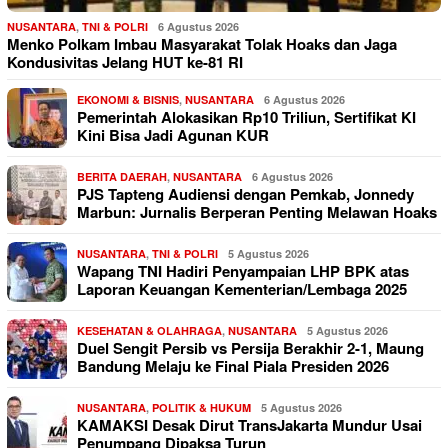
NUSANTARA
,
TNI & POLRI
6 Agustus 2026
Menko Polkam Imbau Masyarakat Tolak Hoaks dan Jaga
Kondusivitas Jelang HUT ke-81 RI
EKONOMI & BISNIS
,
NUSANTARA
6 Agustus 2026
Pemerintah Alokasikan Rp10 Triliun, Sertifikat KI
Kini Bisa Jadi Agunan KUR
BERITA DAERAH
,
NUSANTARA
6 Agustus 2026
PJS Tapteng Audiensi dengan Pemkab, Jonnedy
Marbun: Jurnalis Berperan Penting Melawan Hoaks
NUSANTARA
,
TNI & POLRI
5 Agustus 2026
Wapang TNI Hadiri Penyampaian LHP BPK atas
Laporan Keuangan Kementerian/Lembaga 2025
KESEHATAN & OLAHRAGA
,
NUSANTARA
5 Agustus 2026
Duel Sengit Persib vs Persija Berakhir 2-1, Maung
Bandung Melaju ke Final Piala Presiden 2026
NUSANTARA
,
POLITIK & HUKUM
5 Agustus 2026
KAMAKSI Desak Dirut TransJakarta Mundur Usai
Penumpang Dipaksa Turun