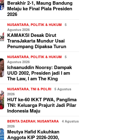
Berakhir 2-1, Maung Bandung
Melaju ke Final Piala Presiden
2026
NUSANTARA
,
POLITIK & HUKUM
5
Agustus 2026
KAMAKSI Desak Dirut
TransJakarta Mundur Usai
Penumpang Dipaksa Turun
NUSANTARA
,
POLITIK & HUKUM
5
Agustus 2026
Ichsanuddin Noorsy: Dampak
UUD 2002, Presiden jadi I am
The Law, I am The King
NUSANTARA
,
TNI & POLRI
5 Agustus
2026
HUT ke-60 IKKT PWA, Panglima
TNI: Keluarga Prajurit Jadi Pilar
Indonesia Maju
BERITA DAERAH
,
NUSANTARA
4 Agustus
2026
Meutya Hafid Kukuhkan
Anggota KIP 2026-2030,