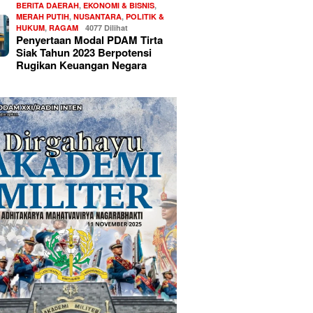
BERITA DAERAH
,
EKONOMI & BISNIS
,
MERAH PUTIH
,
NUSANTARA
,
POLITIK &
HUKUM
,
RAGAM
4077 Dilihat
Penyertaan Modal PDAM Tirta
Siak Tahun 2023 Berpotensi
Rugikan Keuangan Negara