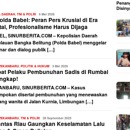
Penang
Disiny
A DAERAH
,
TNI & POLRI
Redaksi
6 Mei 2026
lda Babel: Peran Pers Krusial di Era
tal, Profesionalisme Harus Dijaga
L, SINURBERITA.COM – Kepolisian Daerah
lauan Bangka Belitung (Polda Babel) menggelar
nar dan dialog publik […]
PEKANBARU
,
POLITIK & HUKUM
Redaksi
3 Mei 2026
at Pelaku Pembunuhan Sadis di Rumbai
angkap!
ANBARU, SINURBERITA.COM – Kasus
mpokan disertai pembunuhan yang menewaskan
ang wanita di Jalan Kurnia, Limbungan […]
PEKANBARU
,
TNI & POLRI
Redaksi
28 September 2025
antas Riau Gaungkan Keselamatan Lalu