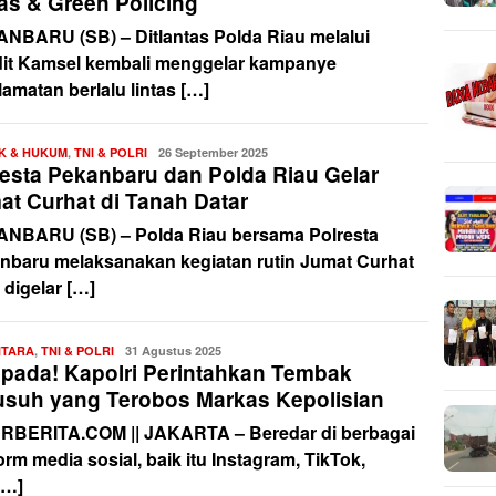
as & Green Policing
NBARU (SB) – Ditlantas Polda Riau melalui
it Kamsel kembali menggelar kampanye
amatan berlalu lintas […]
IK & HUKUM
,
TNI & POLRI
Redaksi
26 September 2025
resta Pekanbaru dan Polda Riau Gelar
at Curhat di Tanah Datar
NBARU (SB) – Polda Riau bersama Polresta
nbaru melaksanakan kegiatan rutin Jumat Curhat
 digelar […]
NTARA
,
TNI & POLRI
Redaksi
31 Agustus 2025
pada! Kapolri Perintahkan Tembak
usuh yang Terobos Markas Kepolisian
RBERITA.COM || JAKARTA – Beredar di berbagai
orm media sosial, baik itu Instagram, TikTok,
[…]