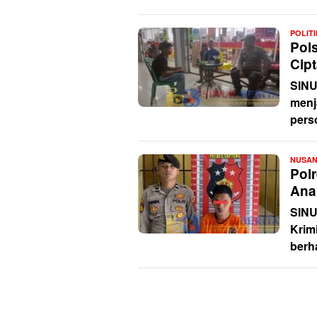
POLIT
Pols
Cip
SINU
menj
pers
NUSA
Pol
Ana
SINU
Krim
berh