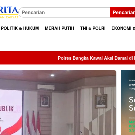
Pencaria
POLITIK & HUKUM
MERAH PUTIH
TNI & POLRI
EKONOMI &
Polres Bangka Kawal Aksi Damai di Kantor Bupati, Aspiras