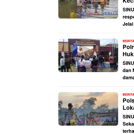
Kec
SINU
resp
Jelai
BERIT
Pol
Huk
SINU
dan 
dama
BERIT
Pol
Lok
SINU
Seka
terha