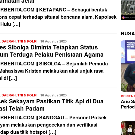
amatan Jelai
RBERITA.COM || KETAPANG – Sebagai bentuk
ons cepat terhadap situasi bencana alam, Kapolsek
 Hulu […]
NUSA
A DAERAH
,
TNI & POLRI
Redaksi
16 Agustus 2025
res Sibolga Diminta Tetapkan Status
um Terduga Pelaku Penistaan Agama
RBERITA.COM || SIBOLGA – Sejumlah Pemuda
Mahasiswa Kristen melakukan aksi unjuk rasa
i di […]
A DAERAH
,
TNI & POLRI
Redaksi
16 Agustus 2025
BERITA
sek Sekayam Pastikan Titik Api di Dua
Ario 
Period
asi Telah Padam
RBERITA.COM || SANGGAU – Personel Polsek
yam melakukan pengecekan dan verifikasi
dap dua titik hotspot […]