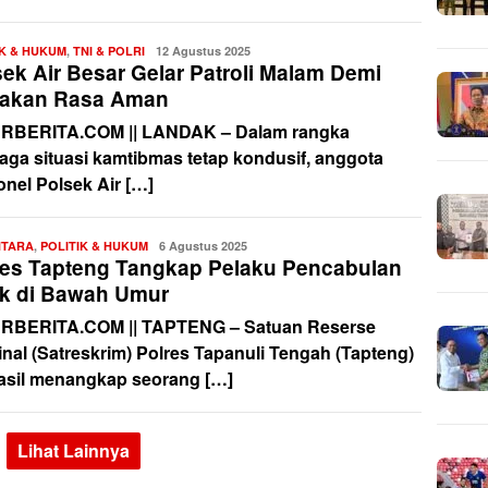
IK & HUKUM
,
TNI & POLRI
Redaksi
12 Agustus 2025
ek Air Besar Gelar Patroli Malam Demi
takan Rasa Aman
RBERITA.COM || LANDAK – Dalam rangka
aga situasi kamtibmas tetap kondusif, anggota
onel Polsek Air […]
NTARA
,
POLITIK & HUKUM
Redaksi
6 Agustus 2025
res Tapteng Tangkap Pelaku Pencabulan
k di Bawah Umur
RBERITA.COM || TAPTENG – Satuan Reserse
inal (Satreskrim) Polres Tapanuli Tengah (Tapteng)
asil menangkap seorang […]
Lihat Lainnya