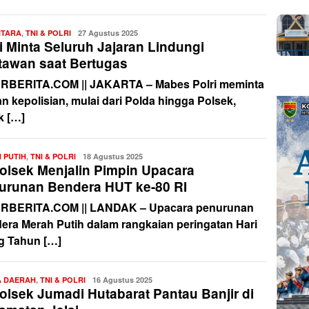
NTARA
,
TNI & POLRI
Redaksi
27 Agustus 2025
i Minta Seluruh Jajaran Lindungi
tawan saat Bertugas
RBERITA.COM || JAKARTA – Mabes Polri meminta
an kepolisian, mulai dari Polda hingga Polsek,
k […]
 PUTIH
,
TNI & POLRI
Redaksi
18 Agustus 2025
olsek Menjalin Pimpin Upacara
urunan Bendera HUT ke-80 RI
RBERITA.COM || LANDAK – Upacara penurunan
era Merah Putih dalam rangkaian peringatan Hari
g Tahun […]
A DAERAH
,
TNI & POLRI
Redaksi
16 Agustus 2025
olsek Jumadi Hutabarat Pantau Banjir di