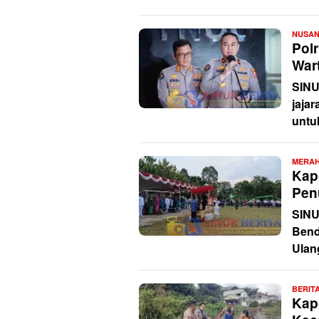
NUSA
Polr
War
SINU
jajar
untu
MERAH
Kap
Pen
SINU
Bend
Ulan
BERIT
Kap