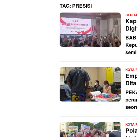
TAG:
PRESISI
BERIT
Kapo
Digi
BABE
Kepu
semi
KOTA 
Emp
Dit
PEK
pera
seor
KOTA 
Pol