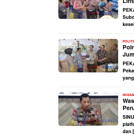
Lint
PEKA
Subd
kesel
POLIT
Pol
Jum
PEKA
Peka
yang
NUSA
Was
Per
SINU
platf
dan 