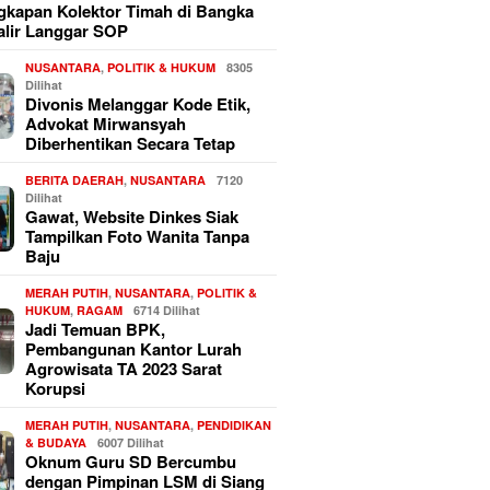
kapan Kolektor Timah di Bangka
alir Langgar SOP
NUSANTARA
,
POLITIK & HUKUM
8305
Dilihat
Divonis Melanggar Kode Etik,
Advokat Mirwansyah
Diberhentikan Secara Tetap
BERITA DAERAH
,
NUSANTARA
7120
Dilihat
Gawat, Website Dinkes Siak
Tampilkan Foto Wanita Tanpa
Baju
MERAH PUTIH
,
NUSANTARA
,
POLITIK &
HUKUM
,
RAGAM
6714 Dilihat
Jadi Temuan BPK,
Pembangunan Kantor Lurah
Agrowisata TA 2023 Sarat
Korupsi
MERAH PUTIH
,
NUSANTARA
,
PENDIDIKAN
& BUDAYA
6007 Dilihat
Oknum Guru SD Bercumbu
dengan Pimpinan LSM di Siang