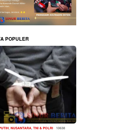
TA POPULER
PUTIH
,
NUSANTARA
,
TNI & POLRI
10638