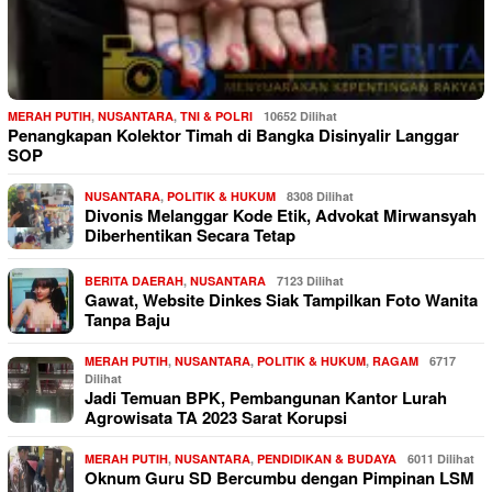
MERAH PUTIH
,
NUSANTARA
,
TNI & POLRI
10652 Dilihat
Penangkapan Kolektor Timah di Bangka Disinyalir Langgar
SOP
NUSANTARA
,
POLITIK & HUKUM
8308 Dilihat
Divonis Melanggar Kode Etik, Advokat Mirwansyah
Diberhentikan Secara Tetap
BERITA DAERAH
,
NUSANTARA
7123 Dilihat
Gawat, Website Dinkes Siak Tampilkan Foto Wanita
Tanpa Baju
MERAH PUTIH
,
NUSANTARA
,
POLITIK & HUKUM
,
RAGAM
6717
Dilihat
Jadi Temuan BPK, Pembangunan Kantor Lurah
Agrowisata TA 2023 Sarat Korupsi
MERAH PUTIH
,
NUSANTARA
,
PENDIDIKAN & BUDAYA
6011 Dilihat
Oknum Guru SD Bercumbu dengan Pimpinan LSM