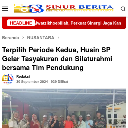
Loncat
Menu
ke
Mobile
konten
inergi Jaga Kamtibmas
HEADLINE
Famoni Gulo Bungkam Soal Prop
Beranda
NUSANTARA
Terpilih Periode Kedua, Husin SP
Gelar Tasyakuran dan Silaturahmi
bersama Tim Pendukung
Redaksi
30 September 2024
939 Dilihat