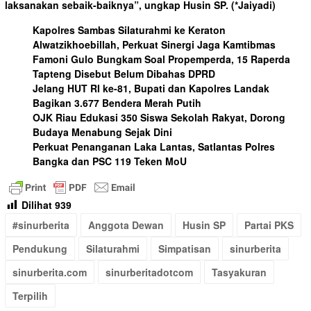
laksanakan sebaik-baiknya”, ungkap Husin SP.
(*Jaiyadi)
Kapolres Sambas Silaturahmi ke Keraton
Alwatzikhoebillah, Perkuat Sinergi Jaga Kamtibmas
Famoni Gulo Bungkam Soal Propemperda, 15 Raperda
Tapteng Disebut Belum Dibahas DPRD
Jelang HUT RI ke-81, Bupati dan Kapolres Landak
Bagikan 3.677 Bendera Merah Putih
OJK Riau Edukasi 350 Siswa Sekolah Rakyat, Dorong
Budaya Menabung Sejak Dini
Perkuat Penanganan Laka Lantas, Satlantas Polres
Bangka dan PSC 119 Teken MoU
Dilihat
939
#sinurberita
Anggota Dewan
Husin SP
Partai PKS
Pendukung
Silaturahmi
Simpatisan
sinurberita
sinurberita.com
sinurberitadotcom
Tasyakuran
Terpilih