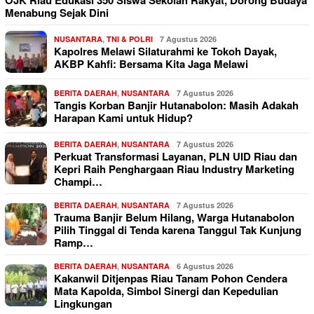
OJK Riau Edukasi 350 Siswa Sekolah Rakyat, Dorong Budaya
Menabung Sejak Dini
NUSANTARA
,
TNI & POLRI
7 Agustus 2026
Kapolres Melawi Silaturahmi ke Tokoh Dayak,
AKBP Kahfi: Bersama Kita Jaga Melawi
BERITA DAERAH
,
NUSANTARA
7 Agustus 2026
Tangis Korban Banjir Hutanabolon: Masih Adakah
Harapan Kami untuk Hidup?
BERITA DAERAH
,
NUSANTARA
7 Agustus 2026
Perkuat Transformasi Layanan, PLN UID Riau dan
Kepri Raih Penghargaan Riau Industry Marketing
Champi…
BERITA DAERAH
,
NUSANTARA
7 Agustus 2026
Trauma Banjir Belum Hilang, Warga Hutanabolon
Pilih Tinggal di Tenda karena Tanggul Tak Kunjung
Ramp…
BERITA DAERAH
,
NUSANTARA
6 Agustus 2026
Kakanwil Ditjenpas Riau Tanam Pohon Cendera
Mata Kapolda, Simbol Sinergi dan Kepedulian
Lingkungan