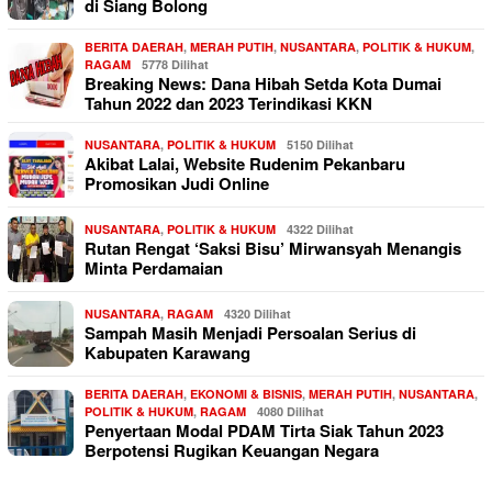
di Siang Bolong
BERITA DAERAH
,
MERAH PUTIH
,
NUSANTARA
,
POLITIK & HUKUM
,
RAGAM
5778 Dilihat
Breaking News: Dana Hibah Setda Kota Dumai
Tahun 2022 dan 2023 Terindikasi KKN
NUSANTARA
,
POLITIK & HUKUM
5150 Dilihat
Akibat Lalai, Website Rudenim Pekanbaru
Promosikan Judi Online
NUSANTARA
,
POLITIK & HUKUM
4322 Dilihat
Rutan Rengat ‘Saksi Bisu’ Mirwansyah Menangis
Minta Perdamaian
NUSANTARA
,
RAGAM
4320 Dilihat
Sampah Masih Menjadi Persoalan Serius di
Kabupaten Karawang
BERITA DAERAH
,
EKONOMI & BISNIS
,
MERAH PUTIH
,
NUSANTARA
,
POLITIK & HUKUM
,
RAGAM
4080 Dilihat
Penyertaan Modal PDAM Tirta Siak Tahun 2023
Berpotensi Rugikan Keuangan Negara