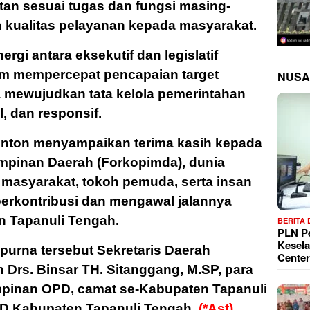
atan sesuai tugas dan fungsi masing-
kualitas pelayanan kepada masyarakat.
nergi antara eksekutif dan legislatif
lam mempercepat pencapaian target
NUSA
 mewujudkan tata kelola pemerintahan
l, dan responsif.
inton menyampaikan terima kasih kepada
mpinan Daerah (Forkopimda), dunia
 masyarakat, tokoh pemuda, serta insan
 berkontribusi dan mengawal jalannya
 Tapanuli Tengah.
BERITA
PLN P
Kesela
ipurna tersebut Sekretaris Daerah
Center
Drs. Binsar TH. Sitanggang, M.SP, para
 pimpinan OPD, camat se-Kabupaten Tapanuli
RD Kabupaten Tapanuli Tengah.
(*Ast)