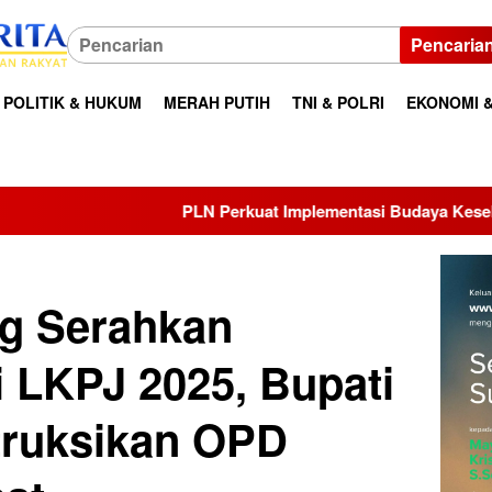
Pencaria
POLITIK & HUKUM
MERAH PUTIH
TNI & POLRI
EKONOMI &
PLN Perkuat Implementasi Budaya Keselamatan Kerja melalui HS
g Serahkan
 LKPJ 2025, Bupati
truksikan OPD