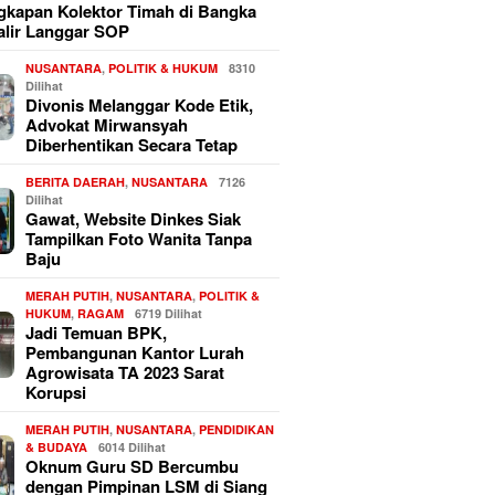
kapan Kolektor Timah di Bangka
alir Langgar SOP
NUSANTARA
,
POLITIK & HUKUM
8310
Dilihat
Divonis Melanggar Kode Etik,
Advokat Mirwansyah
Diberhentikan Secara Tetap
BERITA DAERAH
,
NUSANTARA
7126
Dilihat
Gawat, Website Dinkes Siak
Tampilkan Foto Wanita Tanpa
Baju
MERAH PUTIH
,
NUSANTARA
,
POLITIK &
HUKUM
,
RAGAM
6719 Dilihat
Jadi Temuan BPK,
Pembangunan Kantor Lurah
Agrowisata TA 2023 Sarat
Korupsi
MERAH PUTIH
,
NUSANTARA
,
PENDIDIKAN
& BUDAYA
6014 Dilihat
Oknum Guru SD Bercumbu
dengan Pimpinan LSM di Siang