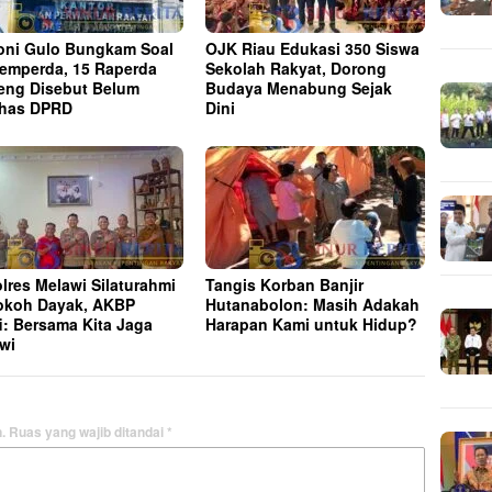
ni Gulo Bungkam Soal
OJK Riau Edukasi 350 Siswa
emperda, 15 Raperda
Sekolah Rakyat, Dorong
eng Disebut Belum
Budaya Menabung Sejak
ahas DPRD
Dini
lres Melawi Silaturahmi
Tangis Korban Banjir
okoh Dayak, AKBP
Hutanabolon: Masih Adakah
i: Bersama Kita Jaga
Harapan Kami untuk Hidup?
wi
.
Ruas yang wajib ditandai
*