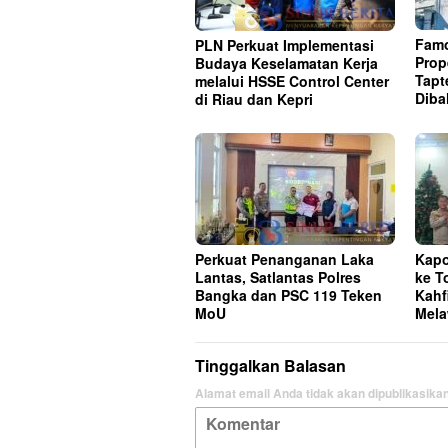
Famo
PLN Perkuat Implementasi
Prop
Budaya Keselamatan Kerja
Tapt
melalui HSSE Control Center
Dib
di Riau dan Kepri
Perkuat Penanganan Laka
Kapo
Lantas, Satlantas Polres
ke T
Bangka dan PSC 119 Teken
Kahf
MoU
Mela
Tinggalkan Balasan
Alamat email Anda tidak akan dipublikasikan