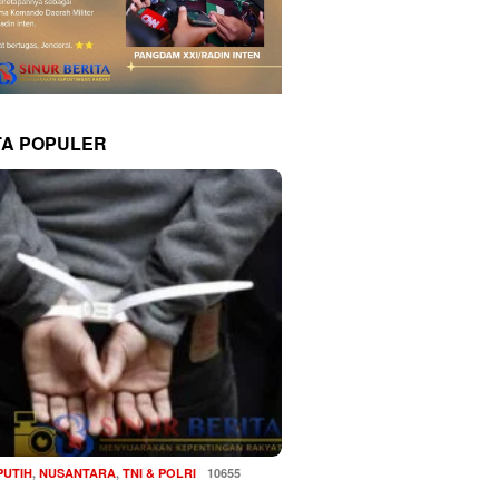
TA POPULER
PUTIH
,
NUSANTARA
,
TNI & POLRI
10655