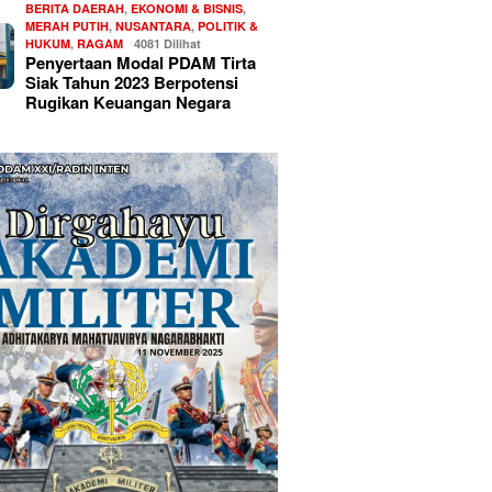
BERITA DAERAH
,
EKONOMI & BISNIS
,
MERAH PUTIH
,
NUSANTARA
,
POLITIK &
HUKUM
,
RAGAM
4081 Dilihat
Penyertaan Modal PDAM Tirta
Siak Tahun 2023 Berpotensi
Rugikan Keuangan Negara