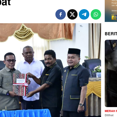
at
BERI
MERAH 
Dilihat