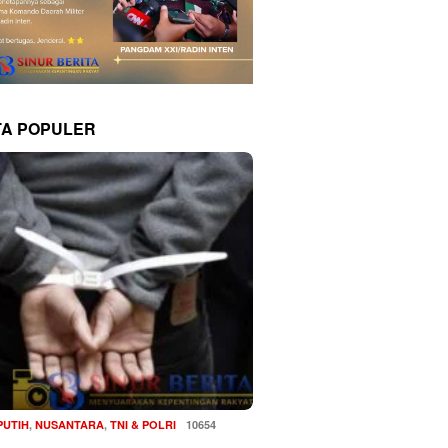
TA POPULER
PUTIH
,
NUSANTARA
,
TNI & POLRI
10654