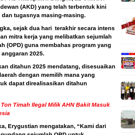
 dewan (AKD) yang telah terbentuk kini
i dan tugasnya masing-masing.
ka, sejak dua hari terakhir secara intens
an mitra kerja yang melibatkan sejumlah
rah (OPD) guna membahas program yang
n anggaran 2025.
kan ditahun 2025 mendatang, disesuaikan
daerah dengan memilih mana yang
tuk dapat direalisasikan ditahun
Ton Timah Ilegal Milik AHN Bakit Masuk
esia
a, Erygustian mengatakan, “Kami dari
ngundang sejumlah OPD untuk