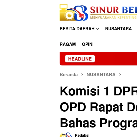
Loncat
ke
konten
BERITA DAERAH
NUSANTARA
RAGAM
OPINI
HEADLINE
Beranda
NUSANTARA
Komisi 1 DP
OPD Rapat D
Bahas Progr
Redaksi