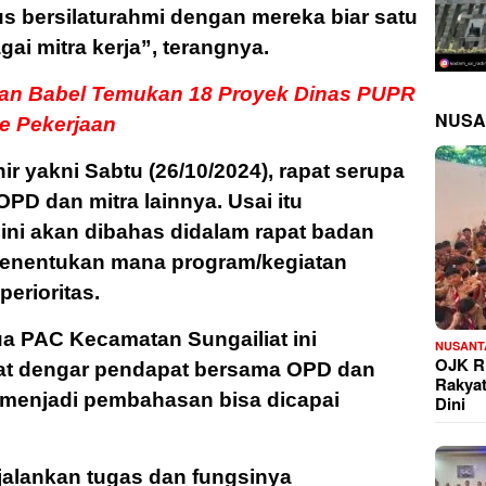
gus bersilaturahmi dengan mereka biar satu
gai mitra kerja”, terangnya.
lan Babel Temukan 18 Proyek Dinas PUPR
NUSA
e Pekerjaan
hir yakni Sabtu (26/10/2024), rapat serupa
PD dan mitra lainnya. Usai itu
at ini akan dibahas didalam rapat badan
menentukan mana program/kegiatan
erioritas.
tua PAC Kecamatan Sungailiat ini
NUSANT
OJK Ri
at dengar pendapat bersama OPD dan
Rakya
g menjadi pembahasan bisa dicapai
Dini
njalankan tugas dan fungsinya