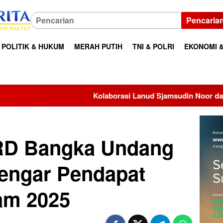
Pencaria
POLITIK & HUKUM
MERAH PUTIH
TNI & POLRI
EKONOMI &
Kolaborasi Lanud Sjamsudin Noor dan BRI, TK Angkasa 2 Ba
RD Bangka Undang
engar Pendapat
am 2025