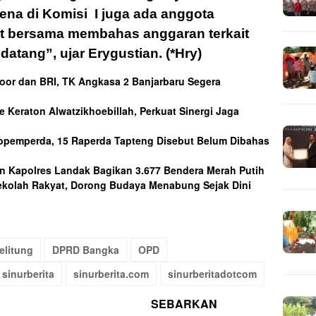
ena di Komisi I juga ada anggota
pat bersama membahas anggaran terkait
ndatang”, ujar Erygustian.
(*Hry)
oor dan BRI, TK Angkasa 2 Banjarbaru Segera
 Keraton Alwatzikhoebillah, Perkuat Sinergi Jaga
opemperda, 15 Raperda Tapteng Disebut Belum Dibahas
an Kapolres Landak Bagikan 3.677 Bendera Merah Putih
ekolah Rakyat, Dorong Budaya Menabung Sejak Dini
elitung
DPRD Bangka
OPD
sinurberita
sinurberita.com
sinurberitadotcom
SEBARKAN