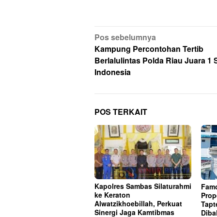
Navigasi
Pos sebelumnya
pos
Kampung Percontohan Tertib
Berlalulintas Polda Riau Juara 1
Indonesia
POS TERKAIT
Kapolres Sambas Silaturahmi
Famo
ke Keraton
Prop
Alwatzikhoebillah, Perkuat
Tapt
Sinergi Jaga Kamtibmas
Dib