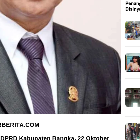
Penang
Disiny
RBERITA.COM
n DPRD Kabupaten Bangka, 22 Oktober