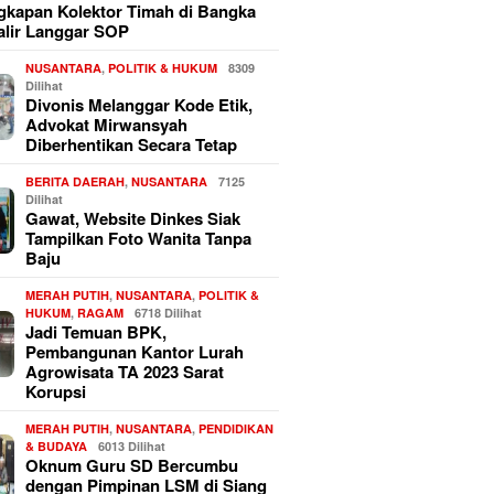
kapan Kolektor Timah di Bangka
alir Langgar SOP
NUSANTARA
,
POLITIK & HUKUM
8309
Dilihat
Divonis Melanggar Kode Etik,
Advokat Mirwansyah
Diberhentikan Secara Tetap
BERITA DAERAH
,
NUSANTARA
7125
Dilihat
Gawat, Website Dinkes Siak
Tampilkan Foto Wanita Tanpa
Baju
MERAH PUTIH
,
NUSANTARA
,
POLITIK &
HUKUM
,
RAGAM
6718 Dilihat
Jadi Temuan BPK,
Pembangunan Kantor Lurah
Agrowisata TA 2023 Sarat
Korupsi
MERAH PUTIH
,
NUSANTARA
,
PENDIDIKAN
& BUDAYA
6013 Dilihat
Oknum Guru SD Bercumbu
dengan Pimpinan LSM di Siang