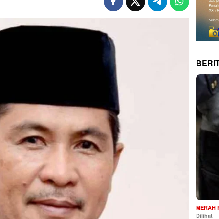
BERI
MERAH 
Dilihat