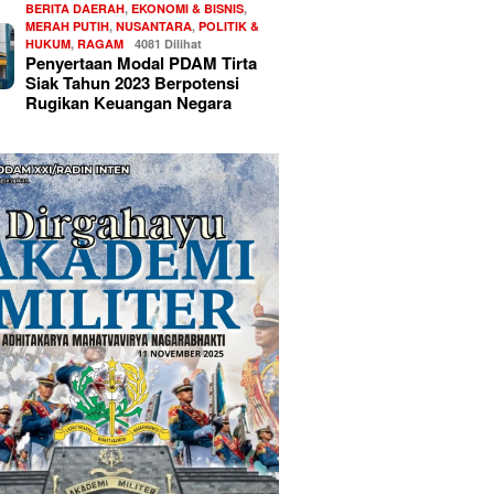
BERITA DAERAH
,
EKONOMI & BISNIS
,
MERAH PUTIH
,
NUSANTARA
,
POLITIK &
HUKUM
,
RAGAM
4081 Dilihat
Penyertaan Modal PDAM Tirta
Siak Tahun 2023 Berpotensi
Rugikan Keuangan Negara