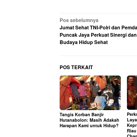
Navigasi
Pos sebelumnya
pos
Jumat Sehat TNI-Polri dan Pemd
Puncak Jaya Perkuat Sinergi dan
Budaya Hidup Sehat
POS TERKAIT
Perk
Tangis Korban Banjir
Laya
Hutanabolon: Masih Adakah
Kepr
Harapan Kami untuk Hidup?
Riau
Cham