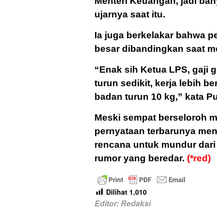
Menteri Keuangan, jadi bany
ujarnya saat itu.
Ia juga berkelakar bahwa 
besar dibandingkan saat m
“Enak sih Ketua LPS, gaji g
turun sedikit, kerja lebih be
badan turun 10 kg,” kata P
Meski sempat berseloroh me
pernyataan terbarunya men
rencana untuk mundur dari
rumor yang beredar.
(*red)
Dilihat
1,010
Editor: Redaksi