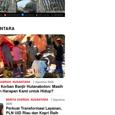
NTARA
 DAERAH
,
NUSANTARA
7 Agustus 2026
 Korban Banjir Hutanabolon: Masih
h Harapan Kami untuk Hidup?
BERITA DAERAH
,
NUSANTARA
7 Agustus
2026
Perkuat Transformasi Layanan,
PLN UID Riau dan Kepri Raih