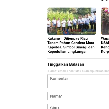
Kakanwil Ditjenpas Riau
Wapa
Tanam Pohon Cendera Mata
KSAD
Kapolda, Simbol Sinergi dan
Keho
Kepedulian Lingkungan
Korp
Tinggalkan Balasan
Alamat email Anda tidak akan dipublikasikan