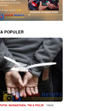
TA POPULER
PUTIH
,
NUSANTARA
,
TNI & POLRI
10645