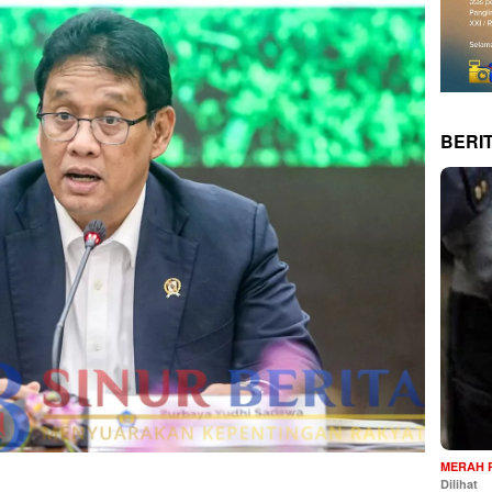
BERI
MERAH 
Dilihat