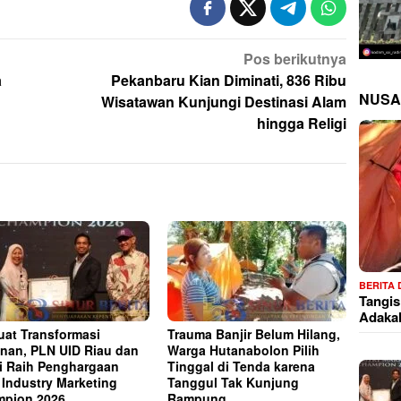
Pos berikutnya
a
Pekanbaru Kian Diminati, 836 Ribu
NUSA
Wisatawan Kunjungi Destinasi Alam
hingga Religi
BERITA
Tangis
Adaka
uat Transformasi
Trauma Banjir Belum Hilang,
nan, PLN UID Riau dan
Warga Hutanabolon Pilih
i Raih Penghargaan
Tinggal di Tenda karena
 Industry Marketing
Tanggul Tak Kunjung
pion 2026
Rampung