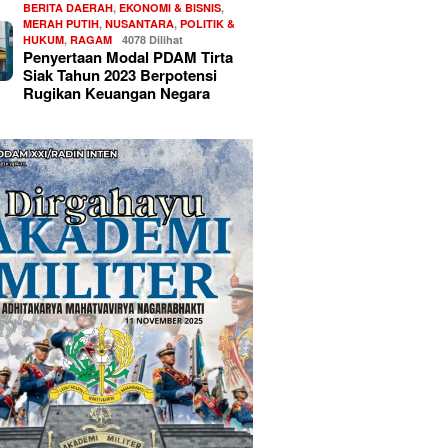
BERITA DAERAH
,
EKONOMI & BISNIS
,
MERAH PUTIH
,
NUSANTARA
,
POLITIK &
HUKUM
,
RAGAM
4078 Dilihat
Penyertaan Modal PDAM Tirta
Siak Tahun 2023 Berpotensi
Rugikan Keuangan Negara