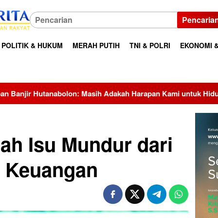
Pencaria
POLITIK & HUKUM
MERAH PUTIH
TNI & POLRI
EKONOMI &
asih Adakah Harapan Kami untuk Hidup?
Perkuat Transf
ah Isu Mundur dari
i Keuangan