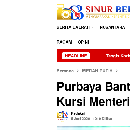
Loncat
ke
konten
BERITA DAERAH
NUSANTARA
RAGAM
OPINI
Tangis Korban Banjir Hutanabolon: M
HEADLINE
Beranda
MERAH PUTIH
Purbaya Bant
Kursi Menter
Redaksi
5 Juni 2026
1010 Dilihat