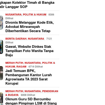
kapan Kolektor Timah di Bangka
alir Langgar SOP
NUSANTARA
,
POLITIK & HUKUM
8306
Dilihat
Divonis Melanggar Kode Etik,
Advokat Mirwansyah
Diberhentikan Secara Tetap
BERITA DAERAH
,
NUSANTARA
7121
Dilihat
Gawat, Website Dinkes Siak
Tampilkan Foto Wanita Tanpa
Baju
MERAH PUTIH
,
NUSANTARA
,
POLITIK &
HUKUM
,
RAGAM
6714 Dilihat
Jadi Temuan BPK,
Pembangunan Kantor Lurah
Agrowisata TA 2023 Sarat
Korupsi
MERAH PUTIH
,
NUSANTARA
,
PENDIDIKAN
& BUDAYA
6008 Dilihat
Oknum Guru SD Bercumbu
dengan Pimpinan LSM di Siang