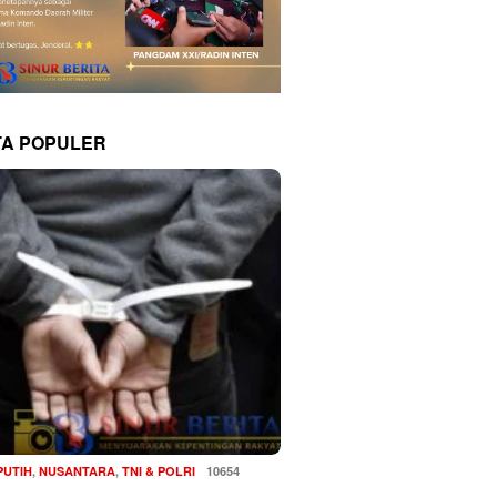
TA POPULER
PUTIH
,
NUSANTARA
,
TNI & POLRI
10654