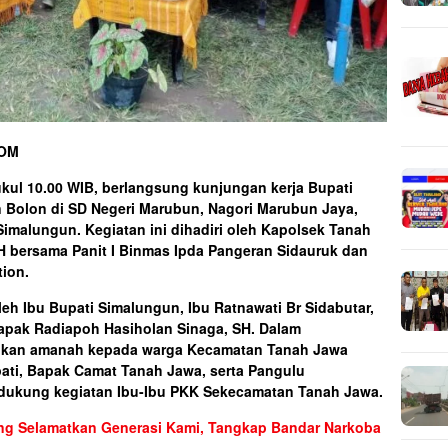
COM
pukul 10.00 WIB, berlangsung kunjungan kerja Bupati
 Bolon di SD Negeri Marubun, Nagori Marubun Jaya,
malungun. Kegiatan ini dihadiri oleh Kapolsek Tanah
H bersama Panit I Binmas Ipda Pangeran Sidauruk dan
ion.
leh Ibu Bupati Simalungun, Ibu Ratnawati Br Sidabutar,
apak Radiapoh Hasiholan Sinaga, SH. Dalam
ikan amanah kepada warga Kecamatan Tanah Jawa
ti, Bapak Camat Tanah Jawa, serta Pangulu
dukung kegiatan Ibu-Ibu PKK Sekecamatan Tanah Jawa.
ong Selamatkan Generasi Kami, Tangkap Bandar Narkoba