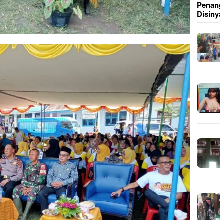
Penang
Disiny