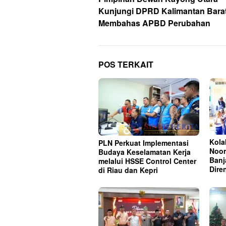
pos
Kunjungi DPRD Kalimantan Bara
Membahas APBD Perubahan
POS TERKAIT
Kola
PLN Perkuat Implementasi
Noor
Budaya Keselamatan Kerja
Banj
melalui HSSE Control Center
Dire
di Riau dan Kepri