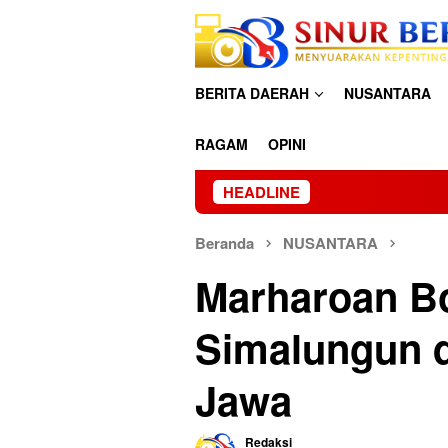
Loncat
ke
konten
BERITA DAERAH
NUSANTARA
RAGAM
OPINI
HEADLINE
P
Beranda
NUSANTARA
Marharoan Bo
Simalungun 
Jawa
Redaksi