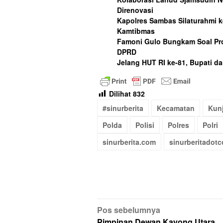
Direnovasi
Kapolres Sambas Silaturahmi ke
Kamtibmas
Famoni Gulo Bungkam Soal Pr
DPRD
Jelang HUT RI ke-81, Bupati d
Dilihat
832
#sinurberita
Kecamatan
Kun
Polda
Polisi
Polres
Polri
sinurberita.com
sinurberitadot
Navigasi
Pos sebelumnya
Pimpinan Dewan Kayong Utara