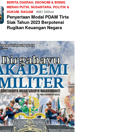
BERITA DAERAH
,
EKONOMI & BISNIS
,
MERAH PUTIH
,
NUSANTARA
,
POLITIK &
HUKUM
,
RAGAM
4081 Dilihat
Penyertaan Modal PDAM Tirta
Siak Tahun 2023 Berpotensi
Rugikan Keuangan Negara