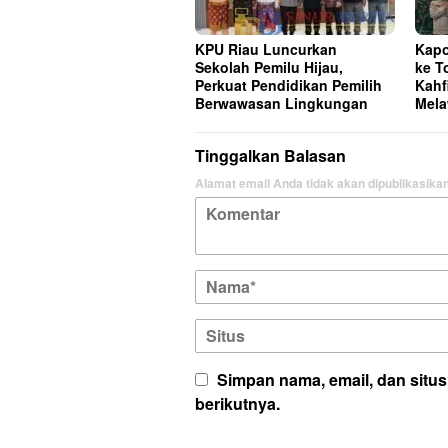
KPU Riau Luncurkan
Kapo
Sekolah Pemilu Hijau,
ke T
Perkuat Pendidikan Pemilih
Kahf
Berwawasan Lingkungan
Mela
Tinggalkan Balasan
Alamat email Anda tidak akan dipublikasikan
Simpan nama, email, dan situ
berikutnya.