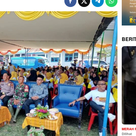
BERI
MERAH 
Dilihat