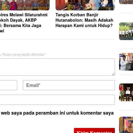
lres Melawi Silaturahmi
Tangis Korban Banjir
okoh Dayak, AKBP
Hutanabolon: Masih Adakah
i: Bersama Kita Jaga
Harapan Kami untuk Hidup?
wi
.
Ruas yang wajib ditandai
*
s web saya pada peramban ini untuk komentar saya