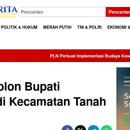
Pencaria
POLITIK & HUKUM
MERAH PUTIH
TNI & POLRI
EKONOMI &
LN Perkuat Implementasi Budaya Keselamatan Kerja melalui HSS
lon Bupati
di Kecamatan Tanah