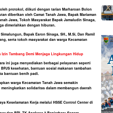
leh protokol, diikuti dengan tarian Marharoan Bolon
butan diberikan oleh Camat Tanah Jawa, Bapak Mariaman
anah Jawa, Tokoh Masyarakat Bapak Jamaludin Sinaga,
uga dimeriahkan dengan hiburan.
a Simalungun, Bapak Esron Sinaga, SH., M.Si, Dan Ramil
bang, serta tokoh masyarakat dan warga Kecamatan
la Izin Tambang Demi Menjaga Lingkungan Hidup
ara ini juga menyediakan berbagai pelayanan seperti
, BPJS kesehatan, bantuan sosial makanan tambahan
rta bantuan benih padi.
rapkan warga Kecamatan Tanah Jawa semakin
 meningkatkan solidaritas dalam membangun daerah
ya Keselamatan Kerja melalui HSSE Control Center di
oor dan BRI, TK Angkasa 2 Banjarbaru Segera