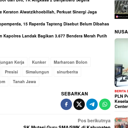
 Keraton Alwatzikhoebillah, Perkuat Sinergi Jaga
opemperda, 15 Raperda Tapteng Disebut Belum Dibahas
NUSA
an Kapolres Landak Bagikan 3.677 Bendera Merah Putih
jungan Kerja
Kunker
Marharoan Bolon
Presisi
Simalungun
sinurberita
com
Tanah Jawa
BERITA
SEBARKAN
PLN P
Kesela
Center
Pos berikutnya
SK Mutasi Guru SMA/SMK di Kabupaten