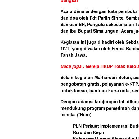
Bangsal”
Acara dimulai dengan kata pembuka o
dan doa oleh Pdt Parlin Sihite. Sam
Samosir SH, Pangulu sekecamatan T
dan Ibu Bupati Simalungun. Acara j
Kegiatan ini juga dihadiri oleh Sekd
10/Tj yang diwakili oleh Serma Bam
Tanah Jawa.
Baca juga :
Gereja HKBP Tolak Kelo
Selain kegiatan Marharoan Bolon, ac
pengobatan gratis, pelayanan e-KTP
untuk lansia, bantuan kursi roda, se
Dengan adanya kunjungan ini, diha
mendukung program pemerintah dan
mereka.
(*Heru)
PLN Perkuat Implementasi Buda
Riau dan Kepri
Kolaborasi Lanud Sjamsudin N