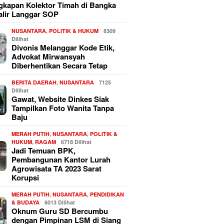
kapan Kolektor Timah di Bangka
alir Langgar SOP
NUSANTARA
,
POLITIK & HUKUM
8309
Dilihat
Divonis Melanggar Kode Etik,
Advokat Mirwansyah
Diberhentikan Secara Tetap
BERITA DAERAH
,
NUSANTARA
7125
Dilihat
Gawat, Website Dinkes Siak
Tampilkan Foto Wanita Tanpa
Baju
MERAH PUTIH
,
NUSANTARA
,
POLITIK &
HUKUM
,
RAGAM
6718 Dilihat
Jadi Temuan BPK,
Pembangunan Kantor Lurah
Agrowisata TA 2023 Sarat
Korupsi
MERAH PUTIH
,
NUSANTARA
,
PENDIDIKAN
& BUDAYA
6013 Dilihat
Oknum Guru SD Bercumbu
dengan Pimpinan LSM di Siang