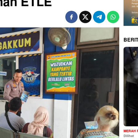
anan ETLE
BERI
MERAH 
Dilihat