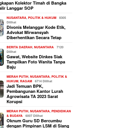
kapan Kolektor Timah di Bangka
alir Langgar SOP
NUSANTARA
,
POLITIK & HUKUM
8305
Dilihat
Divonis Melanggar Kode Etik,
Advokat Mirwansyah
Diberhentikan Secara Tetap
BERITA DAERAH
,
NUSANTARA
7120
Dilihat
Gawat, Website Dinkes Siak
Tampilkan Foto Wanita Tanpa
Baju
MERAH PUTIH
,
NUSANTARA
,
POLITIK &
HUKUM
,
RAGAM
6714 Dilihat
Jadi Temuan BPK,
Pembangunan Kantor Lurah
Agrowisata TA 2023 Sarat
Korupsi
MERAH PUTIH
,
NUSANTARA
,
PENDIDIKAN
& BUDAYA
6007 Dilihat
Oknum Guru SD Bercumbu
dengan Pimpinan LSM di Siang