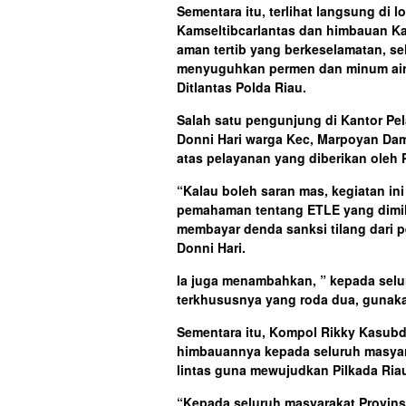
Sementara itu, terlihat langsung di
Kamseltibcarlantas dan himbauan K
aman tertib yang berkeselamatan, sel
menyuguhkan permen dan minum air 
Ditlantas Polda Riau.
Salah satu pengunjung di Kantor Pe
Donni Hari warga Kec, Marpoyan Da
atas pelayanan yang diberikan oleh 
“Kalau boleh saran mas, kegiatan ini
pemahaman tentang ETLE yang dimilik
membayar denda sanksi tilang dari 
Donni Hari.
Ia juga menambahkan, ” kepada seluruh
terkhususnya yang roda dua, gunakan
Sementara itu, Kompol Rikky Kasubd
himbauannya kepada seluruh masyarak
lintas guna mewujudkan Pilkada Riau
“Kepada seluruh masyarakat Provinsi 