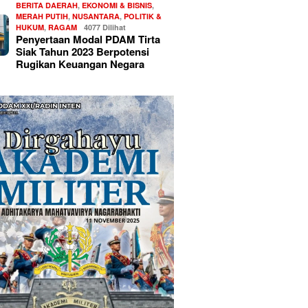
BERITA DAERAH
,
EKONOMI & BISNIS
,
MERAH PUTIH
,
NUSANTARA
,
POLITIK &
HUKUM
,
RAGAM
4077 Dilihat
Penyertaan Modal PDAM Tirta
Siak Tahun 2023 Berpotensi
Rugikan Keuangan Negara