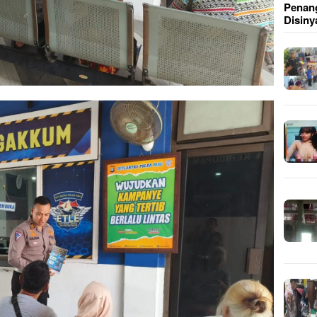
Penang
Disiny