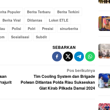
rita Populer
Berita Terbaru
Berita Terkini
Berita Viral
Ditlantas
Loket ETLE
iau
Polisi
Polri
Presisi
sinurberita
com
Sosialisasi
Subdit
SEBARKAN
Pos berikutnya
esan
Tim Cooling System dan Brigade
ajurit
Polwan Ditlantas Polda Riau Sukseskan
Giat Kirab Pilkada Damai 2024