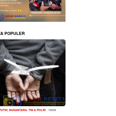
TA POPULER
PUTIH
,
NUSANTARA
,
TNI & POLRI
10638