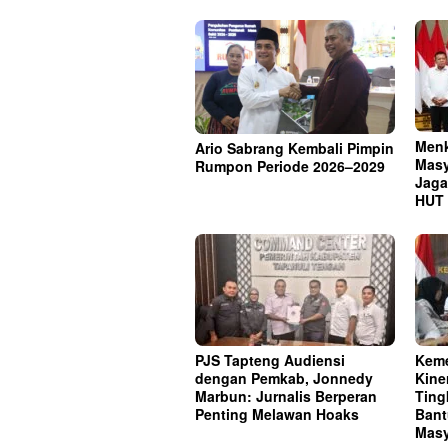
Menk
Ario Sabrang Kembali Pimpin
Masy
Rumpon Periode 2026–2029
Jaga
HUT 
PJS Tapteng Audiensi
Keme
dengan Pemkab, Jonnedy
Kine
Marbun: Jurnalis Berperan
Ting
Penting Melawan Hoaks
Bant
Masy