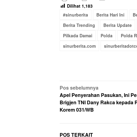
Dilihat
1,183
#sinurberita
Berita Hari Ini
Be
Berita Trending
Berita Update
Pilkada Damai
Polda
Polda R
sinurberita.com
sinurberitadot
Navigasi
Pos sebelumnya
pos
Apel Penyerahan Pasukan, Ini P
Brigjen TNI Dany Rakca kepada Pr
Korem 031/WB
POS TERKAIT