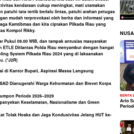
ktivitas kendaraan cukup meningkat, mati utamakan
 patuhi tata tertib berlalu lintas, patuhi arahan petugas
ngan mudah terprovokasi oleh berita dan informasi yang
 jaga Kamtibmas dan kita ciptakan Pilkada Riau yang
las Kompol Rikky.
NUSA
ar Pukul 09.00 WIB, dan tampak antusias masyarakat
an ETLE Ditlantas Polda Riau menyambut dengan hangat
oling System Pilkada Riau 2024 yang di laksanakan
au.
(*J2R)
i di Kantor Bupati, Aspirasi Massa Langsung
SAD Dianugerahi Warga Kehormatan dan Brevet Korps
Rumpon Periode 2026–2029
BERITA
Ario 
mpanyekan Keselamatan, Nasionalisme dan Green
Period
t Tolak Hoaks dan Jaga Kondusivitas Jelang HUT ke-