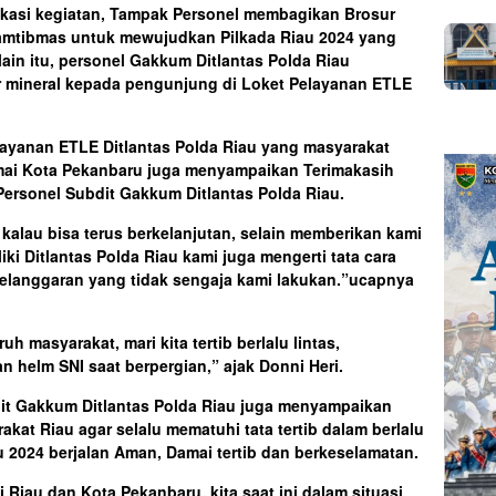
 lokasi kegiatan, Tampak Personel membagikan Brosur
amtibmas untuk mewujudkan Pilkada Riau 2024 yang
ain itu, personel Gakkum Ditlantas Polda Riau
mineral kepada pengunjung di Loket Pelayanan ETLE
layanan ETLE Ditlantas Polda Riau yang masyarakat
mai Kota Pekanbaru juga menyampaikan Terimakasih
Personel Subdit Gakkum Ditlantas Polda Riau.
 kalau bisa terus berkelanjutan, selain memberikan kami
i Ditlantas Polda Riau kami juga mengerti tata cara
pelanggaran yang tidak sengaja kami lakukan.”ucapnya
 masyarakat, mari kita tertib berlalu lintas,
 helm SNI saat berpergian,” ajak Donni Heri.
it Gakkum Ditlantas Polda Riau juga menyampaikan
at Riau agar selalu mematuhi tata tertib dalam berlalu
 2024 berjalan Aman, Damai tertib dan berkeselamatan.
Riau dan Kota Pekanbaru, kita saat ini dalam situasi