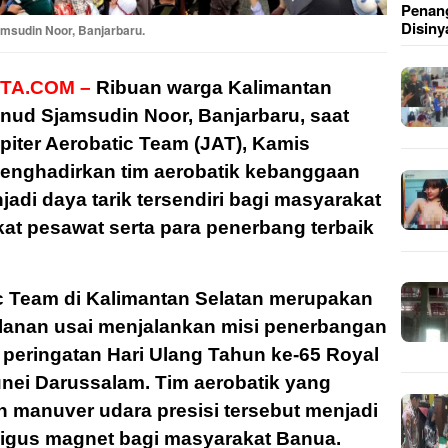
Penang
Disiny
msudin Noor, Banjarbaru.
TA.COM –
Ribuan warga Kalimantan
nud Sjamsudin Noor, Banjarbaru, saat
iter Aerobatic Team (JAT), Kamis
menghadirkan tim aerobatik kebanggaan
adi daya tarik tersendiri bagi masyarakat
kat pesawat serta para penerbang terbaik
ic Team di Kalimantan Selatan merupakan
alanan usai menjalankan misi penerbangan
 peringatan Hari Ulang Tahun ke-65 Royal
unei Darussalam. Tim aerobatik yang
manuver udara presisi tersebut menjadi
igus magnet bagi masyarakat Banua.