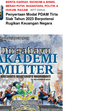
BERITA DAERAH
,
EKONOMI & BISNIS
,
MERAH PUTIH
,
NUSANTARA
,
POLITIK &
HUKUM
,
RAGAM
4077 Dilihat
Penyertaan Modal PDAM Tirta
Siak Tahun 2023 Berpotensi
Rugikan Keuangan Negara