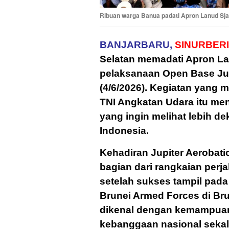
Ribuan warga Banua padati Apron Lanud Sja
BANJARBARU,
SINURBERI
Selatan memadati Apron La
pelaksanaan Open Base Jup
(4/6/2026). Kegiatan yang 
TNI Angkatan Udara itu menj
yang ingin melihat lebih de
Indonesia.
Kehadiran Jupiter Aerobat
bagian dari rangkaian perj
setelah sukses tampil pada
Brunei Armed Forces di Br
dikenal dengan kemampuan 
kebanggaan nasional sekal