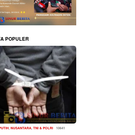
TA POPULER
PUTIH
,
NUSANTARA
,
TNI & POLRI
10641