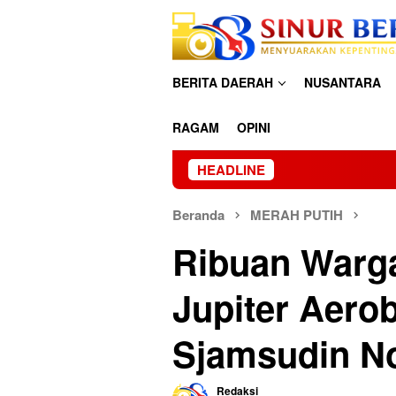
Loncat
ke
konten
BERITA DAERAH
NUSANTARA
RAGAM
OPINI
HEADLINE
Beranda
MERAH PUTIH
Ribuan Warg
Jupiter Aero
Sjamsudin N
Redaksi