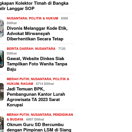
kapan Kolektor Timah di Bangka
alir Langgar SOP
NUSANTARA
,
POLITIK & HUKUM
8305
Dilihat
Divonis Melanggar Kode Etik,
Advokat Mirwansyah
Diberhentikan Secara Tetap
BERITA DAERAH
,
NUSANTARA
7120
Dilihat
Gawat, Website Dinkes Siak
Tampilkan Foto Wanita Tanpa
Baju
MERAH PUTIH
,
NUSANTARA
,
POLITIK &
HUKUM
,
RAGAM
6714 Dilihat
Jadi Temuan BPK,
Pembangunan Kantor Lurah
Agrowisata TA 2023 Sarat
Korupsi
MERAH PUTIH
,
NUSANTARA
,
PENDIDIKAN
& BUDAYA
6007 Dilihat
Oknum Guru SD Bercumbu
dengan Pimpinan LSM di Siang