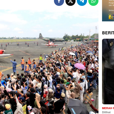
BERI
MERAH 
Dilihat