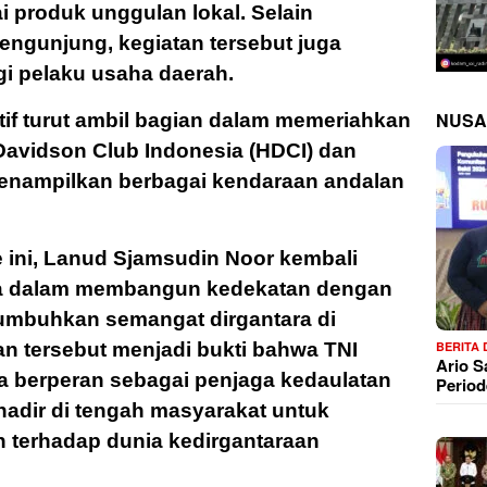
 produk unggulan lokal. Selain
engunjung, kegiatan tersebut juga
i pelaku usaha daerah.
NUSA
if turut ambil bagian dalam memeriahkan
-Davidson Club Indonesia (HDCI) dan
enampilkan berbagai kendaraan andalan
 ini, Lanud Sjamsudin Noor kembali
 dalam membangun kedekatan dengan
umbuhkan semangat dirgantara di
BERITA
an tersebut menjadi bukti bahwa TNI
Ario 
a berperan sebagai penjaga kedaulatan
Period
 hadir di tengah masyarakat untuk
erhadap dunia kedirgantaraan