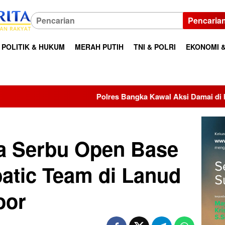
Pencaria
POLITIK & HUKUM
MERAH PUTIH
TNI & POLRI
EKONOMI &
Polres Bangka Kawal Aksi Damai di Kantor Bupati, Aspira
a Serbu Open Base
batic Team di Lanud
oor