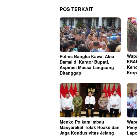
POS TERKAIT
Wapa
Polres Bangka Kawal Aksi
KSAD
Damai di Kantor Bupati,
Keho
Aspirasi Massa Langsung
Korp
Ditanggapi
Menko Polkam Imbau
Wapa
Masyarakat Tolak Hoaks dan
Peny
Jaga Kondusivitas Jelang
Lapo