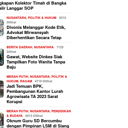
kapan Kolektor Timah di Bangka
alir Langgar SOP
NUSANTARA
,
POLITIK & HUKUM
8310
Dilihat
Divonis Melanggar Kode Etik,
Advokat Mirwansyah
Diberhentikan Secara Tetap
BERITA DAERAH
,
NUSANTARA
7125
Dilihat
Gawat, Website Dinkes Siak
Tampilkan Foto Wanita Tanpa
Baju
MERAH PUTIH
,
NUSANTARA
,
POLITIK &
HUKUM
,
RAGAM
6719 Dilihat
Jadi Temuan BPK,
Pembangunan Kantor Lurah
Agrowisata TA 2023 Sarat
Korupsi
MERAH PUTIH
,
NUSANTARA
,
PENDIDIKAN
& BUDAYA
6013 Dilihat
Oknum Guru SD Bercumbu
dengan Pimpinan LSM di Siang