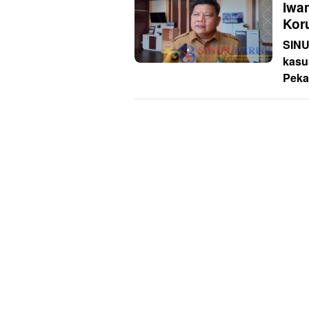
Iwa
Kor
SIN
kasu
Peka