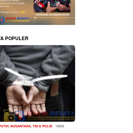
TA POPULER
PUTIH
,
NUSANTARA
,
TNI & POLRI
10655