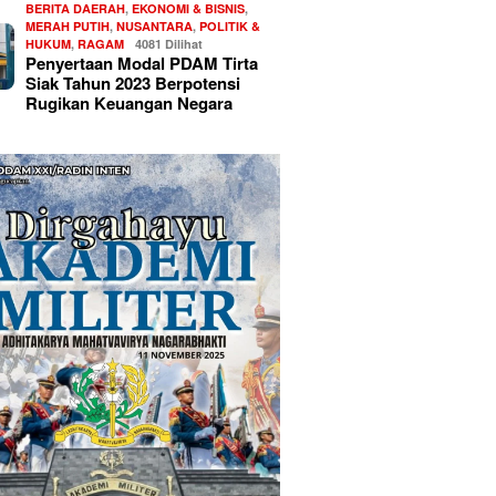
BERITA DAERAH
,
EKONOMI & BISNIS
,
MERAH PUTIH
,
NUSANTARA
,
POLITIK &
HUKUM
,
RAGAM
4081 Dilihat
Penyertaan Modal PDAM Tirta
Siak Tahun 2023 Berpotensi
Rugikan Keuangan Negara