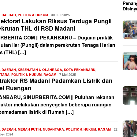
Penang
Disiny
A DAERAH
,
POLITIK & HUKUM
Redaksi
30 Juli 2025
pektorat Lakukan Riksus Terduga Pungli
ekrutan THL di RSD Madani
RBERITA.COM || PEKANBARU – Dugaan praktik
utan liar (Pungli) dalam perekrutan Tenaga Harian
s (THL) […]
A DAERAH
,
KESEHATAN & OLAHRAGA
,
KOTA PEKANBARU
,
NTARA
,
POLITIK & HUKUM
,
RAGAM
Redaksi
7 Mei 2025
traktor RS Madani Padamkan Listrik dan
el Ruangan
NBARU, SINURBERITA.COM || Puluhan rekanan
raktor melakukan penyegelan beberapa ruangan
pemadaman listrik di Rumah […]
A DAERAH
,
MERAH PUTIH
,
NUSANTARA
,
POLITIK & HUKUM
,
RAGAM
Redaksi
22
er 2024