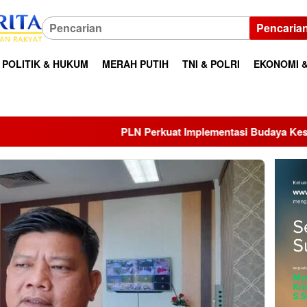
Pencaria
POLITIK & HUKUM
MERAH PUTIH
TNI & POLRI
EKONOMI &
PLN Perkuat Implementasi Budaya Keselamatan Kerja melalui