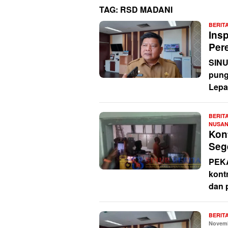
TAG:
RSD MADANI
BERIT
Ins
Per
SINU
pung
Lepa
BERIT
NUSA
Kon
Seg
PEKA
kont
dan 
BERIT
Novemb