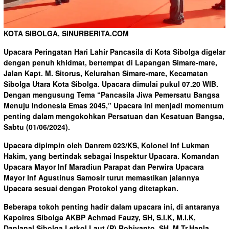
KOTA SIBOLGA, SINURBERITA.COM
Upacara Peringatan Hari Lahir Pancasila di Kota Sibolga digelar
dengan penuh khidmat, bertempat di Lapangan Simare-mare,
Jalan Kapt. M. Sitorus, Kelurahan Simare-mare, Kecamatan
Sibolga Utara Kota Sibolga. Upacara dimulai pukul 07.20 WIB.
Dengan mengusung Tema “Pancasila Jiwa Pemersatu Bangsa
Menuju Indonesia Emas 2045,” Upacara ini menjadi momentum
penting dalam mengokohkan Persatuan dan Kesatuan Bangsa,
Sabtu (01/06/2024).
Upacara dipimpin oleh Danrem 023/KS, Kolonel Inf Lukman
Hakim, yang bertindak sebagai Inspektur Upacara. Komandan
Upacara Mayor Inf Maradiun Parapat dan Perwira Upacara
Mayor Inf Agustinus Samosir turut memastikan jalannya
Upacara sesuai dengan Protokol yang ditetapkan.
Beberapa tokoh penting hadir dalam upacara ini, di antaranya
Kapolres Sibolga AKBP Achmad Fauzy, SH, S.I.K, M.I.K,
Danlanal Sibolga Letkol Laut (P) Robiyanto, SH, M.Tr.Hanla,