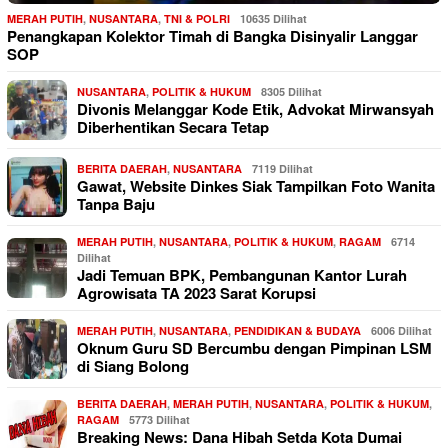
MERAH PUTIH
,
NUSANTARA
,
TNI & POLRI
10635 Dilihat
Penangkapan Kolektor Timah di Bangka Disinyalir Langgar
SOP
NUSANTARA
,
POLITIK & HUKUM
8305 Dilihat
Divonis Melanggar Kode Etik, Advokat Mirwansyah
Diberhentikan Secara Tetap
BERITA DAERAH
,
NUSANTARA
7119 Dilihat
Gawat, Website Dinkes Siak Tampilkan Foto Wanita
Tanpa Baju
MERAH PUTIH
,
NUSANTARA
,
POLITIK & HUKUM
,
RAGAM
6714
Dilihat
Jadi Temuan BPK, Pembangunan Kantor Lurah
Agrowisata TA 2023 Sarat Korupsi
MERAH PUTIH
,
NUSANTARA
,
PENDIDIKAN & BUDAYA
6006 Dilihat
Oknum Guru SD Bercumbu dengan Pimpinan LSM
di Siang Bolong
BERITA DAERAH
,
MERAH PUTIH
,
NUSANTARA
,
POLITIK & HUKUM
,
RAGAM
5773 Dilihat
Breaking News: Dana Hibah Setda Kota Dumai