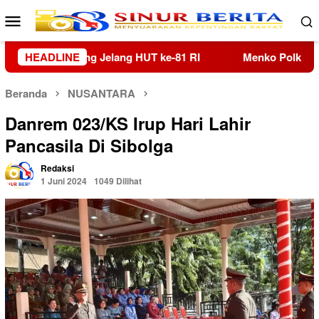
Loncat
Menu
ke
Mobile
konten
Menko Polkam Imbau Masyarakat Tolak Hoaks dan Jaga Kondusiv
HEADLINE
Beranda
NUSANTARA
Danrem 023/KS Irup Hari Lahir
Pancasila Di Sibolga
Redaksi
1 Juni 2024
1049 Dilihat