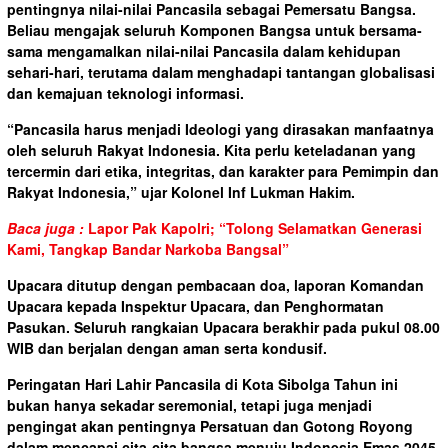
pentingnya nilai-nilai Pancasila sebagai Pemersatu Bangsa.
Beliau mengajak seluruh Komponen Bangsa untuk bersama-
sama mengamalkan nilai-nilai Pancasila dalam kehidupan
sehari-hari, terutama dalam menghadapi tantangan globalisasi
dan kemajuan teknologi informasi.
“Pancasila harus menjadi Ideologi yang dirasakan manfaatnya
oleh seluruh Rakyat Indonesia. Kita perlu keteladanan yang
tercermin dari etika, integritas, dan karakter para Pemimpin dan
Rakyat Indonesia,” ujar Kolonel Inf Lukman Hakim.
Baca juga :
Lapor Pak Kapolri; “Tolong Selamatkan Generasi
Kami, Tangkap Bandar Narkoba Bangsal”
Upacara ditutup dengan pembacaan doa, laporan Komandan
Upacara kepada Inspektur Upacara, dan Penghormatan
Pasukan. Seluruh rangkaian Upacara berakhir pada pukul 08.00
WIB dan berjalan dengan aman serta kondusif.
Peringatan Hari Lahir Pancasila di Kota Sibolga Tahun ini
bukan hanya sekadar seremonial, tetapi juga menjadi
pengingat akan pentingnya Persatuan dan Gotong Royong
dalam mencapai cita-cita bangsa menuju Indonesia Emas 2045.