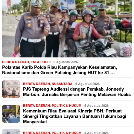
BERITA DAERAH
,
TNI & POLRI
6 Agustus 2026
Polantas Karib Polda Riau Kampanyekan Keselamatan,
Nasionalisme dan Green Policing Jelang HUT ke-81 …
BERITA DAERAH
,
NUSANTARA
6 Agustus 2026
PJS Tapteng Audiensi dengan Pemkab, Jonnedy
Marbun: Jurnalis Berperan Penting Melawan Hoaks
BERITA DAERAH
,
POLITIK & HUKUM
5 Agustus 2026
Kemenkum Riau Evaluasi Kinerja PBH, Perkuat
Sinergi Tingkatkan Layanan Bantuan Hukum bagi
Masyarakat
BERITA DAERAH
,
POLITIK & HUKUM
5 Agustus 2026