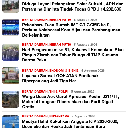
Diduga Layani Pelangsiran Solar Subsidi, APH dan
Pertamina Diminta Tindak Tegas SPBU 14.282.686
BERITA DAERAH
,
MERAH PUTIH
5 Agustus 2026
Pekanbaru Tuan Rumah IMT-GT GCMC ke-9,
Perkuat Kolaborasi Kota Hijau dan Pembangunan
Berkelanjutan
BERITA DAERAH
,
MERAH PUTIH
5 Agustus 2026
Hari Pengayoman ke-81, Kakanwil Kemenkum Riau
Pimpin Ziarah dan Tabur Bunga di TMP Kusuma
Darma Peka…
BERITA DAERAH
,
EKONOMI & BISNIS
5 Agustus 2026
Layanan Samsat GOKATAN Pontianak
Diperpanjang Jadi Tiga Hari
BERITA DAERAH
,
TNI & POLRI
5 Agustus 2026
Warga Desa Aek Garut Apresiasi Kodim 0211/TT,
Material Longsor Dibersihkan dan Parit Digali
Gratis
BERITA DAERAH
,
NUSANTARA
4 Agustus 2026
Meutya Hafid Kukuhkan Anggota KIP 2026-2030,
Deepfake dan Hoaks Jadi Tantangan Baru