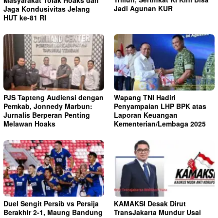
Jadi Agunan KUR
Jaga Kondusivitas Jelang
HUT ke-81 RI
PJS Tapteng Audiensi dengan
Wapang TNI Hadiri
Pemkab, Jonnedy Marbun:
Penyampaian LHP BPK atas
Jurnalis Berperan Penting
Laporan Keuangan
Melawan Hoaks
Kementerian/Lembaga 2025
Duel Sengit Persib vs Persija
KAMAKSI Desak Dirut
Berakhir 2-1, Maung Bandung
TransJakarta Mundur Usai