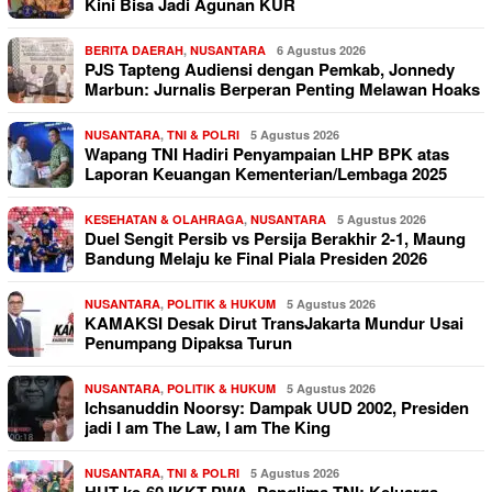
Kini Bisa Jadi Agunan KUR
BERITA DAERAH
,
NUSANTARA
6 Agustus 2026
PJS Tapteng Audiensi dengan Pemkab, Jonnedy
Marbun: Jurnalis Berperan Penting Melawan Hoaks
NUSANTARA
,
TNI & POLRI
5 Agustus 2026
Wapang TNI Hadiri Penyampaian LHP BPK atas
Laporan Keuangan Kementerian/Lembaga 2025
KESEHATAN & OLAHRAGA
,
NUSANTARA
5 Agustus 2026
Duel Sengit Persib vs Persija Berakhir 2-1, Maung
Bandung Melaju ke Final Piala Presiden 2026
NUSANTARA
,
POLITIK & HUKUM
5 Agustus 2026
KAMAKSI Desak Dirut TransJakarta Mundur Usai
Penumpang Dipaksa Turun
NUSANTARA
,
POLITIK & HUKUM
5 Agustus 2026
Ichsanuddin Noorsy: Dampak UUD 2002, Presiden
jadi I am The Law, I am The King
NUSANTARA
,
TNI & POLRI
5 Agustus 2026
HUT ke-60 IKKT PWA, Panglima TNI: Keluarga