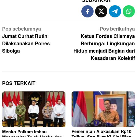
Navigasi
Pos sebelumnya
Pos berikutnya
pos
Jumat Curhat Rutin
Ketua Fordas Cilamaya
Dilaksanakan Polres
Berbunga: Lingkungan
Sibolga
Hidup menjadi Bagian dari
Kesadaran Kolektif
POS TERKAIT
Pemerintah Alokasikan Rp10
Menko Polkam Imbau
Triliun, Sertifikat KI Kini Bisa
Masyarakat Tolak Hoaks dan