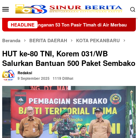
Loncat
Menu
ke
Mobile
konten
ir Merbau
HEADLINE
Trauma Banjir Belum Hilang, Warga Hutanabolo
Beranda
BERITA DAERAH
KOTA PEKANBARU
HUT ke-80 TNI, Korem 031/WB
Salurkan Bantuan 500 Paket Sembako
Redaksi
9 September 2025
1119 Dilihat