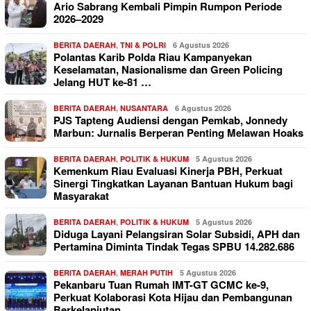
Ario Sabrang Kembali Pimpin Rumpon Periode
2026–2029
BERITA DAERAH
,
TNI & POLRI
6 Agustus 2026
Polantas Karib Polda Riau Kampanyekan
Keselamatan, Nasionalisme dan Green Policing
Jelang HUT ke-81 …
BERITA DAERAH
,
NUSANTARA
6 Agustus 2026
PJS Tapteng Audiensi dengan Pemkab, Jonnedy
Marbun: Jurnalis Berperan Penting Melawan Hoaks
BERITA DAERAH
,
POLITIK & HUKUM
5 Agustus 2026
Kemenkum Riau Evaluasi Kinerja PBH, Perkuat
Sinergi Tingkatkan Layanan Bantuan Hukum bagi
Masyarakat
BERITA DAERAH
,
POLITIK & HUKUM
5 Agustus 2026
Diduga Layani Pelangsiran Solar Subsidi, APH dan
Pertamina Diminta Tindak Tegas SPBU 14.282.686
BERITA DAERAH
,
MERAH PUTIH
5 Agustus 2026
Pekanbaru Tuan Rumah IMT-GT GCMC ke-9,
Perkuat Kolaborasi Kota Hijau dan Pembangunan
Berkelanjutan