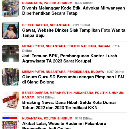
NUSANTARA
,
POLITIK & HUKUM
8306 Dilihat
Divonis Melanggar Kode Etik, Advokat Mirwansyah
Diberhentikan Secara Tetap
BERITA DAERAH
,
NUSANTARA
7121 Dilihat
Gawat, Website Dinkes Siak Tampilkan Foto Wanita
Tanpa Baju
MERAH PUTIH
,
NUSANTARA
,
POLITIK & HUKUM
,
RAGAM
6714
Dilihat
Jadi Temuan BPK, Pembangunan Kantor Lurah
Agrowisata TA 2023 Sarat Korupsi
MERAH PUTIH
,
NUSANTARA
,
PENDIDIKAN & BUDAYA
6007 Dilihat
Oknum Guru SD Bercumbu dengan Pimpinan LSM
di Siang Bolong
BERITA DAERAH
,
MERAH PUTIH
,
NUSANTARA
,
POLITIK & HUKUM
,
RAGAM
5774 Dilihat
Breaking News: Dana Hibah Setda Kota Dumai
Tahun 2022 dan 2023 Terindikasi KKN
NUSANTARA
,
POLITIK & HUKUM
5148 Dilihat
Akibat Lalai, Website Rudenim Pekanbaru
Promosikan Judi Online