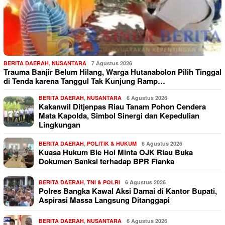
BERITA DAERAH
,
NUSANTARA
7 Agustus 2026
Trauma Banjir Belum Hilang, Warga Hutanabolon Pilih Tinggal
di Tenda karena Tanggul Tak Kunjung Ramp…
BERITA DAERAH
,
NUSANTARA
6 Agustus 2026
Kakanwil Ditjenpas Riau Tanam Pohon Cendera
Mata Kapolda, Simbol Sinergi dan Kepedulian
Lingkungan
BERITA DAERAH
,
POLITIK & HUKUM
6 Agustus 2026
Kuasa Hukum Bie Hoi Minta OJK Riau Buka
Dokumen Sanksi terhadap BPR Fianka
BERITA DAERAH
,
TNI & POLRI
6 Agustus 2026
Polres Bangka Kawal Aksi Damai di Kantor Bupati,
Aspirasi Massa Langsung Ditanggapi
BERITA DAERAH
,
NUSANTARA
6 Agustus 2026