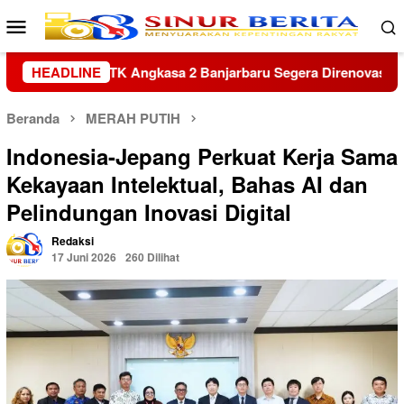
Loncat
Menu
ke
Mobile
konten
u Segera Direnovasi
HEADLINE
Kapolres Sambas Silaturahmi ke Ke
Beranda
MERAH PUTIH
Indonesia-Jepang Perkuat Kerja Sama
Kekayaan Intelektual, Bahas AI dan
Pelindungan Inovasi Digital
Redaksi
17 Juni 2026
260 Dilihat