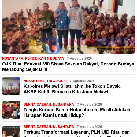
NUSANTARA
,
PENDIDIKAN & BUDAYA
7 Agustus 2026
OJK Riau Edukasi 350 Siswa Sekolah Rakyat, Dorong Budaya
Menabung Sejak Dini
NUSANTARA
,
TNI & POLRI
7 Agustus 2026
Kapolres Melawi Silaturahmi ke Tokoh Dayak,
AKBP Kahfi: Bersama Kita Jaga Melawi
BERITA DAERAH
,
NUSANTARA
7 Agustus 2026
Tangis Korban Banjir Hutanabolon: Masih Adakah
Harapan Kami untuk Hidup?
BERITA DAERAH
,
NUSANTARA
7 Agustus 2026
Perkuat Transformasi Layanan, PLN UID Riau dan