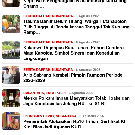
Kepri Raih Penghargaan Riau Industry Marketing
Champi…
BERITA DAERAH
,
NUSANTARA
7 Agustus 2026
Trauma Banjir Belum Hilang, Warga Hutanabolon
Pilih Tinggal di Tenda karena Tanggul Tak Kunjung
Ramp…
BERITA DAERAH
,
NUSANTARA
6 Agustus 2026
Kakanwil Ditjenpas Riau Tanam Pohon Cendera
Mata Kapolda, Simbol Sinergi dan Kepedulian
Lingkungan
BERITA DAERAH
,
NUSANTARA
6 Agustus 2026
Ario Sabrang Kembali Pimpin Rumpon Periode
2026–2029
NUSANTARA
,
TNI & POLRI
6 Agustus 2026
Menko Polkam Imbau Masyarakat Tolak Hoaks dan
Jaga Kondusivitas Jelang HUT ke-81 RI
EKONOMI & BISNIS
,
NUSANTARA
6 Agustus 2026
Pemerintah Alokasikan Rp10 Triliun, Sertifikat KI
Kini Bisa Jadi Agunan KUR