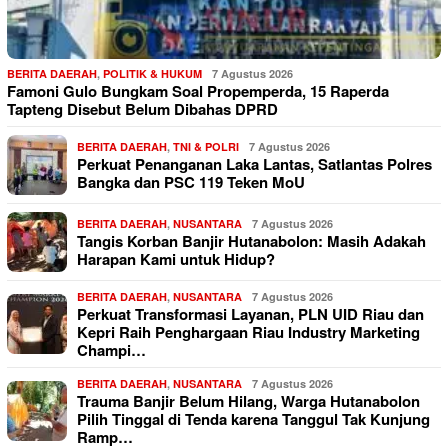
BERITA DAERAH
,
POLITIK & HUKUM
7 Agustus 2026
Famoni Gulo Bungkam Soal Propemperda, 15 Raperda
Tapteng Disebut Belum Dibahas DPRD
BERITA DAERAH
,
TNI & POLRI
7 Agustus 2026
Perkuat Penanganan Laka Lantas, Satlantas Polres
Bangka dan PSC 119 Teken MoU
BERITA DAERAH
,
NUSANTARA
7 Agustus 2026
Tangis Korban Banjir Hutanabolon: Masih Adakah
Harapan Kami untuk Hidup?
BERITA DAERAH
,
NUSANTARA
7 Agustus 2026
Perkuat Transformasi Layanan, PLN UID Riau dan
Kepri Raih Penghargaan Riau Industry Marketing
Champi…
BERITA DAERAH
,
NUSANTARA
7 Agustus 2026
Trauma Banjir Belum Hilang, Warga Hutanabolon
Pilih Tinggal di Tenda karena Tanggul Tak Kunjung
Ramp…