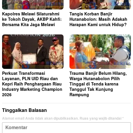
Kapolres Melawi Silaturahmi
Tangis Korban Banjir
ke Tokoh Dayak, AKBP Kahfi:
Hutanabolon: Masih Adakah
Bersama Kita Jaga Melawi
Harapan Kami untuk Hidup?
Perkuat Transformasi
Trauma Banjir Belum Hilang,
Layanan, PLN UID Riau dan
Warga Hutanabolon Pilih
Kepri Raih Penghargaan Riau
Tinggal di Tenda karena
Industry Marketing Champion
Tanggul Tak Kunjung
2026
Rampung
Tinggalkan Balasan
Alamat email Anda tidak akan dipublikasikan.
Ruas yang wajib ditandai
*