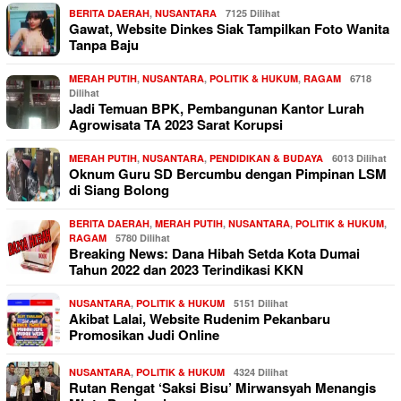
BERITA DAERAH
,
NUSANTARA
7125 Dilihat
Gawat, Website Dinkes Siak Tampilkan Foto Wanita
Tanpa Baju
MERAH PUTIH
,
NUSANTARA
,
POLITIK & HUKUM
,
RAGAM
6718
Dilihat
Jadi Temuan BPK, Pembangunan Kantor Lurah
Agrowisata TA 2023 Sarat Korupsi
MERAH PUTIH
,
NUSANTARA
,
PENDIDIKAN & BUDAYA
6013 Dilihat
Oknum Guru SD Bercumbu dengan Pimpinan LSM
di Siang Bolong
BERITA DAERAH
,
MERAH PUTIH
,
NUSANTARA
,
POLITIK & HUKUM
,
RAGAM
5780 Dilihat
Breaking News: Dana Hibah Setda Kota Dumai
Tahun 2022 dan 2023 Terindikasi KKN
NUSANTARA
,
POLITIK & HUKUM
5151 Dilihat
Akibat Lalai, Website Rudenim Pekanbaru
Promosikan Judi Online
NUSANTARA
,
POLITIK & HUKUM
4324 Dilihat
Rutan Rengat ‘Saksi Bisu’ Mirwansyah Menangis