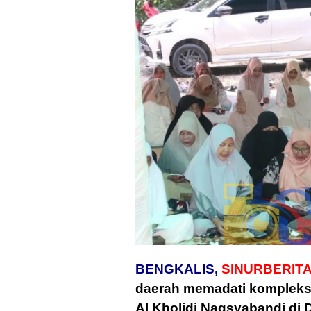
BENGKALIS,
SINURBERITA
daerah memadati komplek
Al Kholidi Naqsyabandi di 