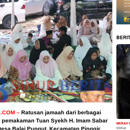
BERI
.COM –
Ratusan jamaah dari berbagai
s pemakaman Tuan Syekh H. Imam Sabar
MERAH 
Desa Balai Pungut, Kecamatan Pinggir,
Dilihat