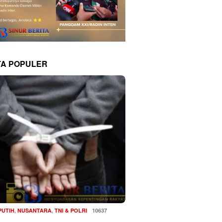
TA POPULER
PUTIH
,
NUSANTARA
,
TNI & POLRI
10637