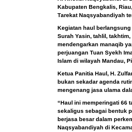
Kabupaten Bengkalis, Riau,
Tarekat Naqsyabandiyah te
Kegiatan haul berlangsun
Surah Yasin, tahlil, takhti
mendengarkan manaqib ya
perjuangan Tuan Syekh I
Islam di wilayah Mandau, P
Ketua Panitia Haul, H. Zulf
bukan sekadar agenda ruti
mengenang jasa ulama dala
“Haul ini memperingati 66
sekaligus sebagai bentuk 
berjasa besar dalam perke
Naqsyabandiyah di Kecama