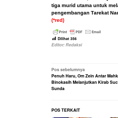
tiga murid utama untuk me
pengembangan Tarekat Naqs
(*red)
Dilihat
356
Editor: Redaksi
Navigasi
Pos sebelumnya
pos
Penuh Haru, Om Zein Antar Mahk
Binokasih Melanjutkan Kirab Suci
Sunda
POS TERKAIT