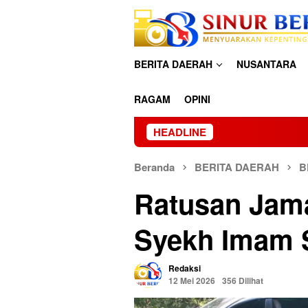
Loncat
ke
konten
BERITA DAERAH
NUSANTARA
RAGAM
OPINI
HEADLINE
Beranda
BERITA DAERAH
B
Ratusan Jama
Syekh Imam S
Redaksi
12 Mei 2026
356 Dilihat