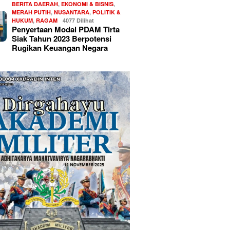
BERITA DAERAH
,
EKONOMI & BISNIS
,
MERAH PUTIH
,
NUSANTARA
,
POLITIK &
HUKUM
,
RAGAM
4077 Dilihat
Penyertaan Modal PDAM Tirta
Siak Tahun 2023 Berpotensi
Rugikan Keuangan Negara