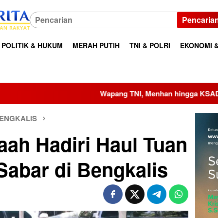
Pencaria
POLITIK & HUKUM
MERAH PUTIH
TNI & POLRI
EKONOMI &
Wapang TNI, Menhan hingga KSAD Dianugerahi Warga K
ENGKALIS
ah Hadiri Haul Tuan
abar di Bengkalis