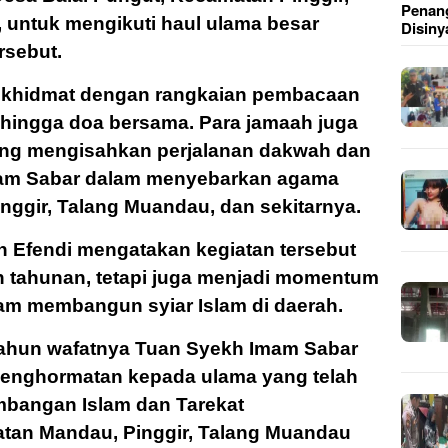
Penang
 untuk mengikuti haul ulama besar
Disiny
rsebut.
g khidmat dengan rangkaian pembacaan
m, hingga doa bersama. Para jamaah juga
ng mengisahkan perjalanan dakwah dan
mam Sabar dalam menyebarkan agama
inggir, Talang Muandau, dan sekitarnya.
an Efendi mengatakan kegiatan tersebut
n tahunan, tetapi juga menjadi momentum
m membangun syiar Islam di daerah.
 tahun wafatnya Tuan Syekh Imam Sabar
penghormatan kepada ulama yang telah
mbangan Islam dan Tarekat
tan Mandau, Pinggir, Talang Muandau