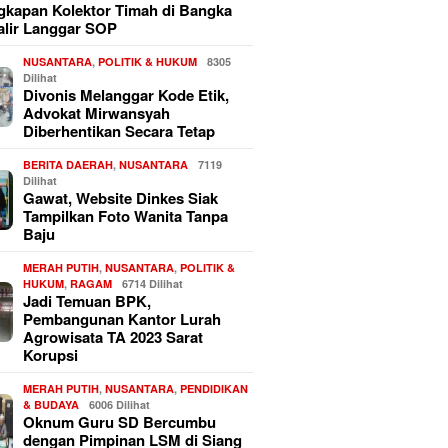
kapan Kolektor Timah di Bangka
alir Langgar SOP
NUSANTARA
,
POLITIK & HUKUM
8305
Dilihat
Divonis Melanggar Kode Etik,
Advokat Mirwansyah
Diberhentikan Secara Tetap
BERITA DAERAH
,
NUSANTARA
7119
Dilihat
Gawat, Website Dinkes Siak
Tampilkan Foto Wanita Tanpa
Baju
MERAH PUTIH
,
NUSANTARA
,
POLITIK &
HUKUM
,
RAGAM
6714 Dilihat
Jadi Temuan BPK,
Pembangunan Kantor Lurah
Agrowisata TA 2023 Sarat
Korupsi
MERAH PUTIH
,
NUSANTARA
,
PENDIDIKAN
& BUDAYA
6006 Dilihat
Oknum Guru SD Bercumbu
dengan Pimpinan LSM di Siang