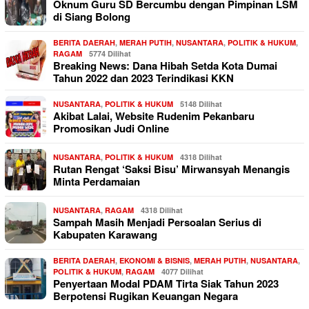
Oknum Guru SD Bercumbu dengan Pimpinan LSM
di Siang Bolong
BERITA DAERAH
,
MERAH PUTIH
,
NUSANTARA
,
POLITIK & HUKUM
,
RAGAM
5774 Dilihat
Breaking News: Dana Hibah Setda Kota Dumai
Tahun 2022 dan 2023 Terindikasi KKN
NUSANTARA
,
POLITIK & HUKUM
5148 Dilihat
Akibat Lalai, Website Rudenim Pekanbaru
Promosikan Judi Online
NUSANTARA
,
POLITIK & HUKUM
4318 Dilihat
Rutan Rengat ‘Saksi Bisu’ Mirwansyah Menangis
Minta Perdamaian
NUSANTARA
,
RAGAM
4318 Dilihat
Sampah Masih Menjadi Persoalan Serius di
Kabupaten Karawang
BERITA DAERAH
,
EKONOMI & BISNIS
,
MERAH PUTIH
,
NUSANTARA
,
POLITIK & HUKUM
,
RAGAM
4077 Dilihat
Penyertaan Modal PDAM Tirta Siak Tahun 2023
Berpotensi Rugikan Keuangan Negara