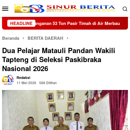
Loncat
Menu
ke
Mobile
konten
 Air Merbau
HEADLINE
Trauma Banjir Belum Hilang, Warga Hutanab
Beranda
BERITA DAERAH
Dua Pelajar Matauli Pandan Wakili
Tapteng di Seleksi Paskibraka
Nasional 2026
Redaksi
11 Mei 2026
588 Dilihat