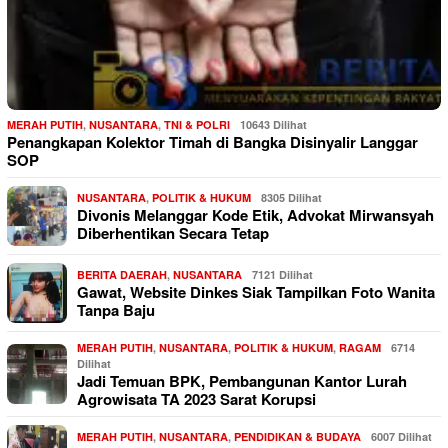
MERAH PUTIH
,
NUSANTARA
,
TNI & POLRI
10643 Dilihat
Penangkapan Kolektor Timah di Bangka Disinyalir Langgar
SOP
NUSANTARA
,
POLITIK & HUKUM
8305 Dilihat
Divonis Melanggar Kode Etik, Advokat Mirwansyah
Diberhentikan Secara Tetap
BERITA DAERAH
,
NUSANTARA
7121 Dilihat
Gawat, Website Dinkes Siak Tampilkan Foto Wanita
Tanpa Baju
MERAH PUTIH
,
NUSANTARA
,
POLITIK & HUKUM
,
RAGAM
6714
Dilihat
Jadi Temuan BPK, Pembangunan Kantor Lurah
Agrowisata TA 2023 Sarat Korupsi
MERAH PUTIH
,
NUSANTARA
,
PENDIDIKAN & BUDAYA
6007 Dilihat