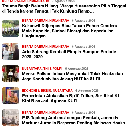
BERITA DAERAH
,
NUSANTARA
7 Agustus 2026
Trauma Banjir Belum Hilang, Warga Hutanabolon Pilih Tinggal
di Tenda karena Tanggul Tak Kunjung Ramp…
BERITA DAERAH
,
NUSANTARA
6 Agustus 2026
Kakanwil Ditjenpas Riau Tanam Pohon Cendera
Mata Kapolda, Simbol Sinergi dan Kepedulian
Lingkungan
BERITA DAERAH
,
NUSANTARA
6 Agustus 2026
Ario Sabrang Kembali Pimpin Rumpon Periode
2026–2029
NUSANTARA
,
TNI & POLRI
6 Agustus 2026
Menko Polkam Imbau Masyarakat Tolak Hoaks dan
Jaga Kondusivitas Jelang HUT ke-81 RI
EKONOMI & BISNIS
,
NUSANTARA
6 Agustus 2026
Pemerintah Alokasikan Rp10 Triliun, Sertifikat KI
Kini Bisa Jadi Agunan KUR
BERITA DAERAH
,
NUSANTARA
6 Agustus 2026
PJS Tapteng Audiensi dengan Pemkab, Jonnedy
Marbun: Jurnalis Berperan Penting Melawan Hoaks