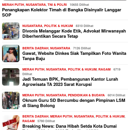
MERAH PUTIH
,
NUSANTARA
,
TNI & POLRI
10655 Dilihat
Penangkapan Kolektor Timah di Bangka Disinyalir Langgar
SOP
NUSANTARA
,
POLITIK & HUKUM
8310 Dilihat
Divonis Melanggar Kode Etik, Advokat Mirwansyah
Diberhentikan Secara Tetap
BERITA DAERAH
,
NUSANTARA
7126 Dilihat
Gawat, Website Dinkes Siak Tampilkan Foto Wanita
Tanpa Baju
MERAH PUTIH
,
NUSANTARA
,
POLITIK & HUKUM
,
RAGAM
6719
Dilihat
Jadi Temuan BPK, Pembangunan Kantor Lurah
Agrowisata TA 2023 Sarat Korupsi
MERAH PUTIH
,
NUSANTARA
,
PENDIDIKAN & BUDAYA
6014 Dilihat
Oknum Guru SD Bercumbu dengan Pimpinan LSM
di Siang Bolong
BERITA DAERAH
,
MERAH PUTIH
,
NUSANTARA
,
POLITIK & HUKUM
,
RAGAM
5780 Dilihat
Breaking News: Dana Hibah Setda Kota Dumai