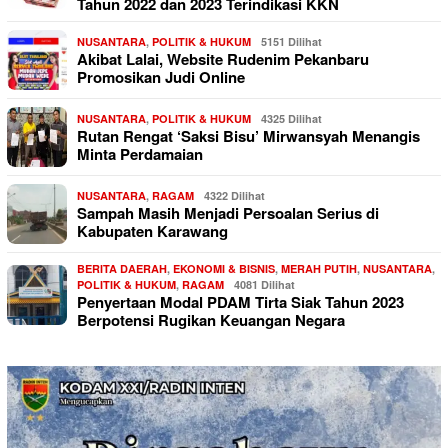
Tahun 2022 dan 2023 Terindikasi KKN
NUSANTARA
,
POLITIK & HUKUM
5151 Dilihat
Akibat Lalai, Website Rudenim Pekanbaru
Promosikan Judi Online
NUSANTARA
,
POLITIK & HUKUM
4325 Dilihat
Rutan Rengat ‘Saksi Bisu’ Mirwansyah Menangis
Minta Perdamaian
NUSANTARA
,
RAGAM
4322 Dilihat
Sampah Masih Menjadi Persoalan Serius di
Kabupaten Karawang
BERITA DAERAH
,
EKONOMI & BISNIS
,
MERAH PUTIH
,
NUSANTARA
,
POLITIK & HUKUM
,
RAGAM
4081 Dilihat
Penyertaan Modal PDAM Tirta Siak Tahun 2023
Berpotensi Rugikan Keuangan Negara