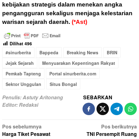
kebijakan strategis dalam menekan angka
pengangguran sekaligus menjaga kelestarian
warisan sejarah daerah.
(*Ast)
Dilihat
496
#sinurberita
Bappeda
Breaking News
BRIN
Jejak Sejarah
Menyuarakan Kepentingan Rakyat
Pemkab Tapteng
Portal sinurberita.com
Sektor Unggulan
Situs Bongal
Penulis: Astuty Aritonang
SEBARKAN
Editor: Redaksi
Navigasi
Pos sebelumnya
Pos berikutnya
pos
Harga Tiket Pesawat
TNI Persempit Ruang