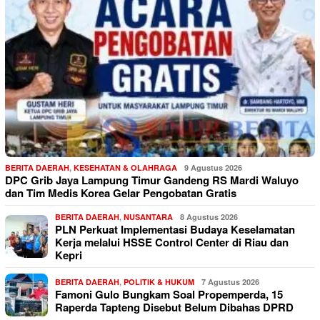
BERITA DAERAH
,
KESEHATAN & OLAHRAGA
9 Agustus 2026
DPC Grib Jaya Lampung Timur Gandeng RS Mardi Waluyo
dan Tim Medis Korea Gelar Pengobatan Gratis
BERITA DAERAH
,
NUSANTARA
8 Agustus 2026
PLN Perkuat Implementasi Budaya Keselamatan
Kerja melalui HSSE Control Center di Riau dan
Kepri
BERITA DAERAH
,
POLITIK & HUKUM
7 Agustus 2026
Famoni Gulo Bungkam Soal Propemperda, 15
Raperda Tapteng Disebut Belum Dibahas DPRD