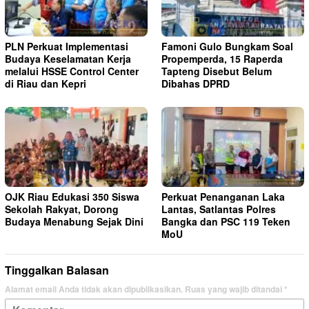
PLN Perkuat Implementasi
Famoni Gulo Bungkam Soal
Budaya Keselamatan Kerja
Propemperda, 15 Raperda
melalui HSSE Control Center
Tapteng Disebut Belum
di Riau dan Kepri
Dibahas DPRD
OJK Riau Edukasi 350 Siswa
Perkuat Penanganan Laka
Sekolah Rakyat, Dorong
Lantas, Satlantas Polres
Budaya Menabung Sejak Dini
Bangka dan PSC 119 Teken
MoU
Tinggalkan Balasan
Alamat email Anda tidak akan dipublikasikan.
Ruas yang wajib ditandai
*