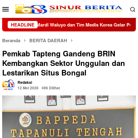
Loncat
Menu
ke
Mobile
konten
s Korea Gelar Pengobatan Gratis
HEADLINE
19 Kafilah Pontianak
Beranda
BERITA DAERAH
Pemkab Tapteng Gandeng BRIN
Kembangkan Sektor Unggulan dan
Lestarikan Situs Bongal
Redaksi
12 Mei 2026
496 Dilihat