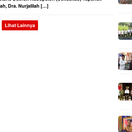
h, Dra. Nurjalilah […]
Lihat Lainnya