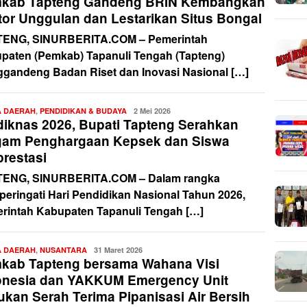
kab Tapteng Gandeng BRIN Kembangkan
tor Unggulan dan Lestarikan Situs Bongal
ENG, SINURBERITA.COM – Pemerintah
paten (Pemkab) Tapanuli Tengah (Tapteng)
gandeng Badan Riset dan Inovasi Nasional […]
A DAERAH
,
PENDIDIKAN & BUDAYA
Redaksi
2 Mei 2026
diknas 2026, Bupati Tapteng Serahkan
gam Penghargaan Kepsek dan Siswa
prestasi
ENG, SINURBERITA.COM – Dalam rangka
eringati Hari Pendidikan Nasional Tahun 2026,
rintah Kabupaten Tapanuli Tengah […]
A DAERAH
,
NUSANTARA
Redaksi
31 Maret 2026
kab Tapteng bersama Wahana Visi
onesia dan YAKKUM Emergency Unit
ukan Serah Terima Pipanisasi Air Bersih