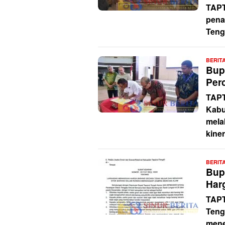
TAPT
pena
Teng
BERIT
Bup
Per
TAPT
Kabu
mela
kiner
BERIT
Bup
Har
TAPT
Teng
mene