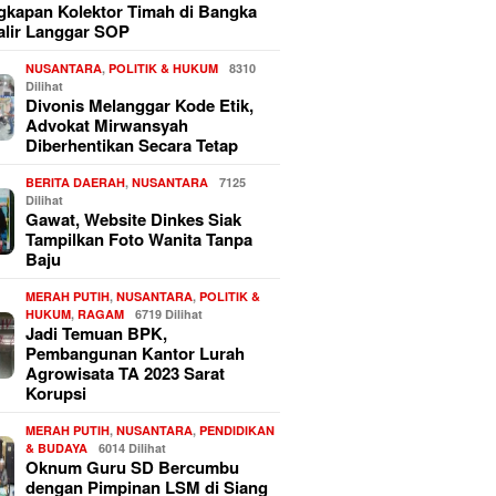
kapan Kolektor Timah di Bangka
alir Langgar SOP
NUSANTARA
,
POLITIK & HUKUM
8310
Dilihat
Divonis Melanggar Kode Etik,
Advokat Mirwansyah
Diberhentikan Secara Tetap
BERITA DAERAH
,
NUSANTARA
7125
Dilihat
Gawat, Website Dinkes Siak
Tampilkan Foto Wanita Tanpa
Baju
MERAH PUTIH
,
NUSANTARA
,
POLITIK &
HUKUM
,
RAGAM
6719 Dilihat
Jadi Temuan BPK,
Pembangunan Kantor Lurah
Agrowisata TA 2023 Sarat
Korupsi
MERAH PUTIH
,
NUSANTARA
,
PENDIDIKAN
& BUDAYA
6014 Dilihat
Oknum Guru SD Bercumbu
dengan Pimpinan LSM di Siang