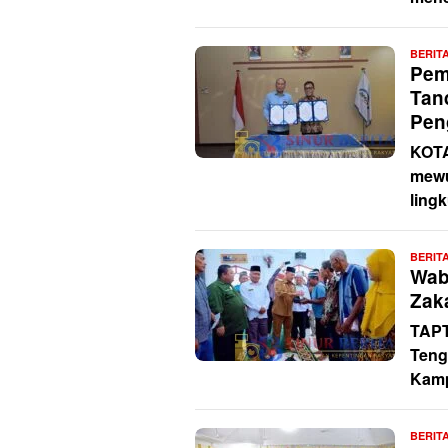
BERIT
Pem
Tan
Pen
KOTA
mewu
ling
BERIT
Wab
Zak
TAPT
Teng
Kamp
BERIT