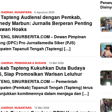
Penang
Disiny
A DAERAH
,
NUSANTARA
Redaksi
6 Agustus 2026
 Tapteng Audiensi dengan Pemkab,
nedy Marbun: Jurnalis Berperan Penting
awan Hoaks
ENG, SINURBERITA.COM – Dewan Pimpinan
ng (DPC) Pro Jurnalismedia Siber (PJS)
paten Tapanuli Tengah (Tapteng) […]
A DAERAH
,
PENDIDIKAN & BUDAYA
Redaksi
13 Mei 2026
kab Tapteng Kukuhkan Duta Budaya
6, Siap Promosikan Warisan Leluhur
ENG, SINURBERITA.COM — Pemerintah
paten (Pemkab) Tapanuli Tengah (Tapteng) terus
njukkan komitmennya dalam menjaga dan […]
A DAERAH
,
NUSANTARA
Redaksi
12 Mei 2026