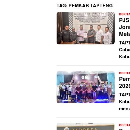
TAG:
PEMKAB TAPTENG
BERIT
PJS
Jon
Mel
TAPT
Caba
Kabu
BERIT
Pem
202
TAPT
Kabu
menu
BERIT