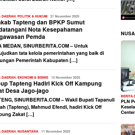
A DAERAH
,
POLITIK & HUKUM
Redaksi
21 November 2025
kab Tapteng dan BPKP Sumut
datangani Nota Kesepahaman
NUSA
gawasan Pemda
 MEDAN, SINURBERITA.COM – Untuk
judkan tata kelola pemerintahan yang baik di
kungan Pemerintah Kabupaten […]
A DAERAH
,
EKONOMI & BISNIS
Redaksi
12 November 2025
up Tapteng Hadiri Kick Off Kampung
at Desa Jago-jago
BERITA
ENG, SINURBERITA.COM – Wakil Bupati Tapanuli
PLN P
Kesela
ah (Tapteng), Mahmud Efendi, hadiri Kick Off
Center
ung Zakat […]
A DAERAH
,
NUSANTARA
Redaksi
11 November 2025