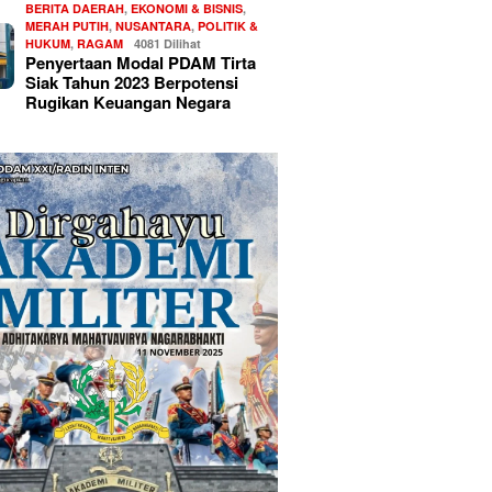
BERITA DAERAH
,
EKONOMI & BISNIS
,
MERAH PUTIH
,
NUSANTARA
,
POLITIK &
HUKUM
,
RAGAM
4081 Dilihat
Penyertaan Modal PDAM Tirta
Siak Tahun 2023 Berpotensi
Rugikan Keuangan Negara