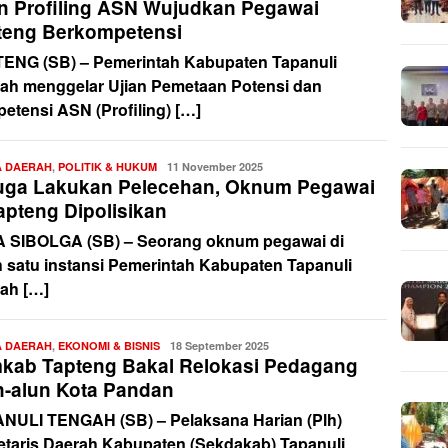
an Profiling ASN Wujudkan Pegawai
teng Berkompetensi
ENG (SB) – Pemerintah Kabupaten Tapanuli
ah menggelar Ujian Pemetaan Potensi dan
etensi ASN (Profiling) […]
A DAERAH
,
POLITIK & HUKUM
Redaksi
11 November 2025
uga Lakukan Pelecehan, Oknum Pegawai
apteng Dipolisikan
 SIBOLGA (SB) – Seorang oknum pegawai di
h satu instansi Pemerintah Kabupaten Tapanuli
ah […]
A DAERAH
,
EKONOMI & BISNIS
Redaksi
18 September 2025
kab Tapteng Bakal Relokasi Pedagang
n-alun Kota Pandan
NULI TENGAH (SB) – Pelaksana Harian (Plh)
etaris Daerah Kabupaten (Sekdakab) Tapanuli