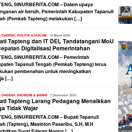
ENG, SINURBERITA.COM – Dalam upaya
nganan air bersih, Pemerintah Kabupaten Tapanuli
ah (Pemkab Tapteng) melakukan […]
A DAERAH
,
POLITIK & HUKUM
Redaksi
16 Maret 2026
ati Tapteng dan IT DEL Tandatangani MoU
cepatan Digitalisasi Pemerintahan
ENG, SINURBERITA.COM – Pemerintah
paten Tapanuli Tengah (Pemkab Tapteng) terus
kukan pembenahan untuk meningkatkan
ja […]
A DAERAH
,
EKONOMI & BISNIS
Redaksi
7 Desember 2025
ati Tapteng Larang Pedagang Menaikkan
ga Tidak Wajar
ENG, SINURBERITA.COM – Bupati Tapanuli
ah (Tapteng), Masinton Pasaribu, S.H, M.H
rbitkan Surat Edaran Nomor […]