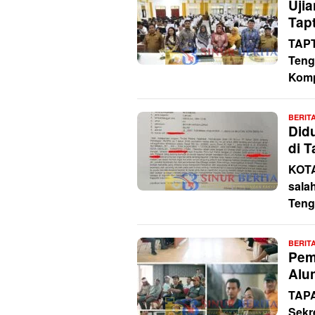
Uji
Tap
TAPT
Teng
Komp
BERIT
Did
di T
KOTA
sala
Teng
BERIT
Pem
Alu
TAPA
Sekr