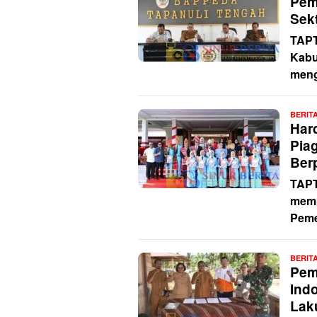
Pem
Sek
TAPT
Kabu
meng
BERIT
Har
Pia
Ber
TAPT
memp
Peme
BERIT
Pem
Ind
Lak