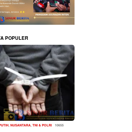
TA POPULER
PUTIH
,
NUSANTARA
,
TNI & POLRI
10655